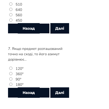
510
640
560
450
7. Якщо предмет розташований
точно на сході, то його азимут
дорівнює…
120°
360°
90°
180°