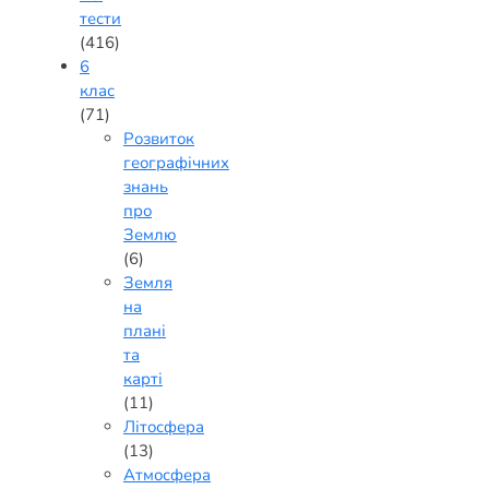
тести
(416)
6
клас
(71)
Розвиток
географічних
знань
про
Землю
(6)
Земля
на
плані
та
карті
(11)
Літосфера
(13)
Атмосфера