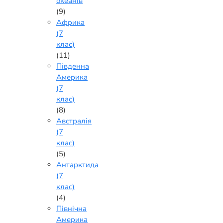
океанів
(9)
Африка
(7
клас)
(11)
Південна
Америка
(7
клас)
(8)
Австралія
(7
клас)
(5)
Антарктида
(7
клас)
(4)
Північна
Америка