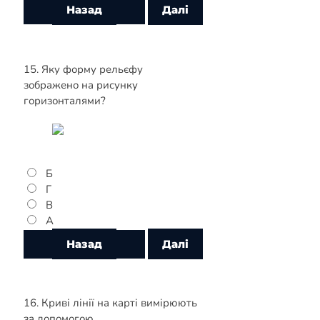
15. Яку форму рельєфу
зображено на рисунку
горизонталями?
Б
Г
В
А
16. Криві лінії на карті вимірюють
за допомогою…