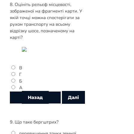
8. Оцініть рельєф місцевості,
зображеної на фрагменті карти. У
якій точці можна спостерігати за
рухом транспорту на всьому
відрізку шосе, позначеному на
карті?
В
Г
Б
А
9. Що таке бергштрих?
перевищення точки земної