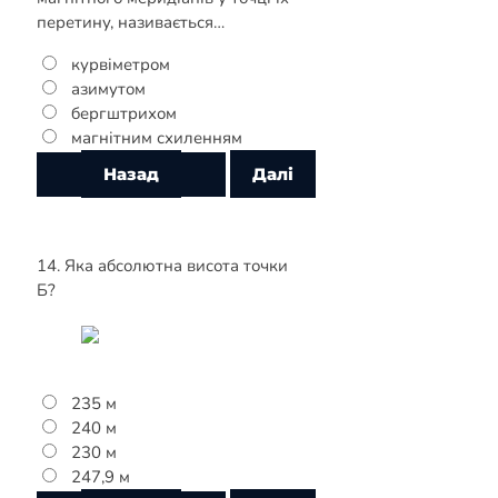
перетину, називається…
курвіметром
азимутом
бергштрихом
магнітним схиленням
14. Яка абсолютна висота точки
Б?
235 м
240 м
230 м
247,9 м