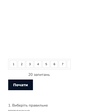
1
2
3
4
5
6
7
8
9
10
11
12
20 запитань
1. Виберіть правильне
твердження.