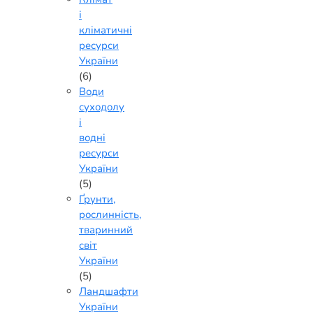
і
кліматичні
ресурси
України
(6)
Води
суходолу
і
водні
ресурси
України
(5)
Ґрунти,
рослинність,
тваринний
світ
України
(5)
Ландшафти
України