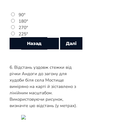
90°
180°
270°
225°
6. Відстань уздовж стежки від
річки Андоги до загону для
худоби біля села Мостище
виміряно на карті й зіставлено з
лінійним масштабом.
Використовуючи рисунок,
визначте цю відстань (у метрах).