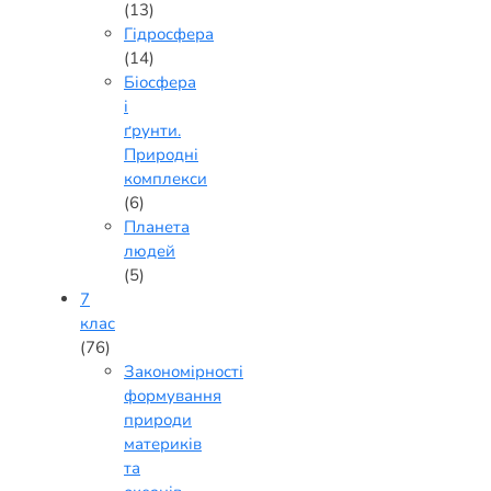
(13)
Гідросфера
(14)
Біосфера
і
ґрунти.
Природні
комплекси
(6)
Планета
людей
(5)
7
клас
(76)
Закономірності
формування
природи
материків
та