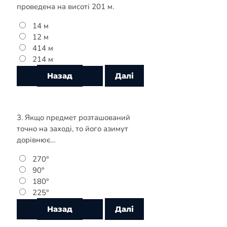
проведена на висоті 201 м.
14 м
12 м
414 м
214 м
3. Якщо предмет розташований
точно на заході, то його азимут
дорівнює…
270°
90°
180°
225°