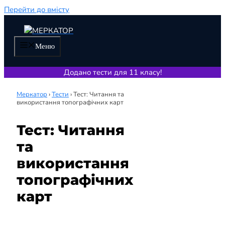
Перейти до вмісту
Меню
Додано тести для 11 класу!
Меркатор
›
Тести
›
Тест: Читання та
використання топографічних карт
Тест: Читання
та
використання
топографічних
карт