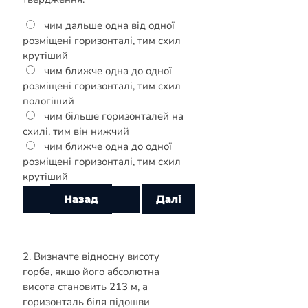
чим дальше одна від одної
розміщені горизонталі, тим схил
крутіший
чим ближче одна до одної
розміщені горизонталі, тим схил
пологіший
чим більше горизонталей на
схилі, тим він нижчий
чим ближче одна до одної
розміщені горизонталі, тим схил
крутіший
2. Визначте відносну висоту
горба, якщо його абсолютна
висота становить 213 м, а
горизонталь біля підошви