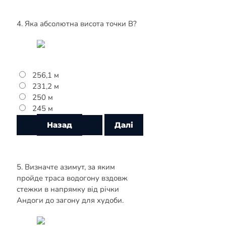
4. Яка абсолютна висота точки В?
256,1 м
231,2 м
250 м
245 м
5. Визначте азимут, за яким
пройде траса водогону вздовж
стежки в напрямку від річки
Андоги до загону для худоби.