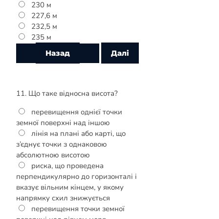
230 м
227,6 м
232,5 м
235 м
11. Що таке відносна висота?
перевищення однієї точки
земної поверхні над іншою
лінія на плані або карті, що
з’єднує точки з однаковою
абсолютною висотою
риска, що проведена
перпендикулярно до горизонталі і
вказує вільним кінцем, у якому
напрямку схил знижується
перевищення точки земної