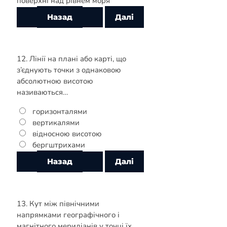
поверхні над рівнем моря
12. Лінії на плані або карті, що
з’єднують точки з однаковою
абсолютною висотою
називаються…
горизонталями
вертикалями
відносною висотою
бергштрихами
13. Кут між північними
напрямками географічного і
магнітного меридіанів у точці їх