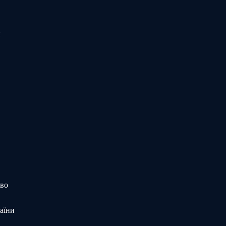
и
тво
аїни