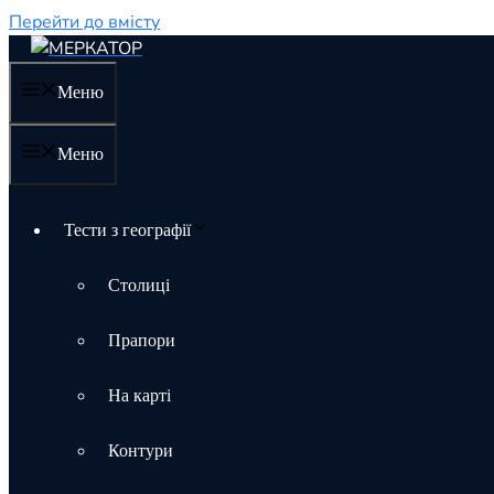
Перейти до вмісту
Меню
Меню
Тести з географії
Столиці
Прапори
На карті
Контури