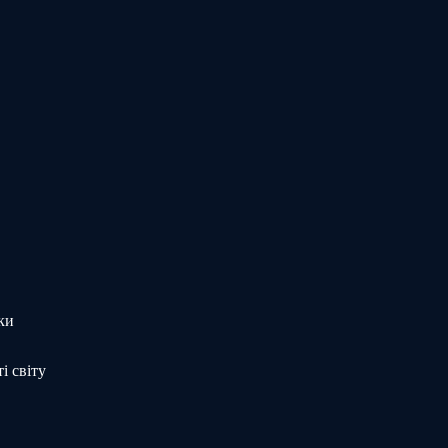
ки
і світу