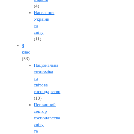
(4)
Населення
України
та
світу
(11)
9
клас
(53)
Національна
економіка
та
світове
господарство
(10)
Первинний
сектор
господарства
світу
та