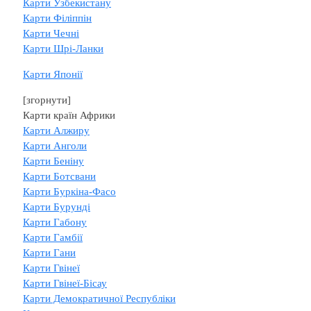
Карти Узбекистану
Карти Філіппін
Карти Чечні
Карти Шрі-Ланки
Карти Японії
[згорнути]
Карти країн Африки
Карти Алжиру
Карти Анголи
Карти Беніну
Карти Ботсвани
Карти Буркіна-Фасо
Карти Бурунді
Карти Габону
Карти Гамбії
Карти Гани
Карти Гвінеї
Карти Гвінеї-Бісау
Карти Демократичної Республіки