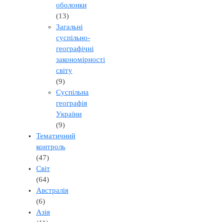
оболонки
(13)
Загальні
суспільно-
географічні
закономірності
світу
(9)
Суспільна
географія
України
(9)
Тематичний
контроль
(47)
Світ
(64)
Австралія
(6)
Азія