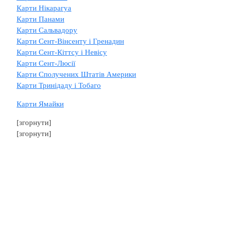
Карти Нікарагуа
Карти Панами
Карти Сальвадору
Карти Сент-Вінсенту і Гренадин
Карти Сент-Кіттсу і Невісу
Карти Сент-Люсії
Карти Сполучених Штатів Америки
Карти Тринідаду і Тобаго
Карти Ямайки
[згорнути]
[згорнути]