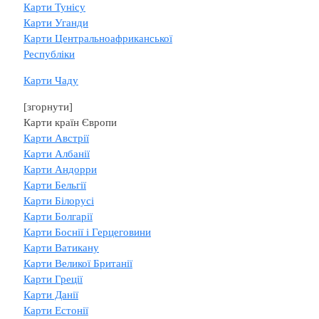
Карти Тунісу
Карти Уганди
Карти Центральноафриканської
Республіки
Карти Чаду
[згорнути]
Карти країн Європи
Карти Австрії
Карти Албанії
Карти Андорри
Карти Бельгії
Карти Білорусі
Карти Болгарії
Карти Боснії і Герцеговини
Карти Ватикану
Карти Великої Британії
Карти Греції
Карти Данії
Карти Естонії