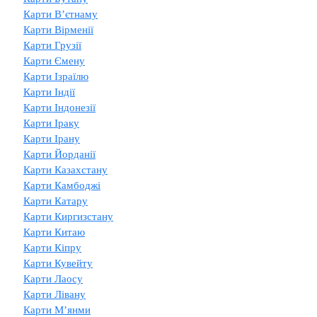
Карти В’єтнаму
Карти Вірменії
Карти Грузії
Карти Ємену
Карти Ізраїлю
Карти Індії
Карти Індонезії
Карти Іраку
Карти Ірану
Карти Йорданії
Карти Казахстану
Карти Камбоджі
Карти Катару
Карти Киргизстану
Карти Китаю
Карти Кіпру
Карти Кувейту
Карти Лаосу
Карти Лівану
Карти М’янми