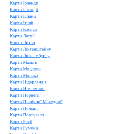
Карти Ірландії
Карти Ісландії
Карти Іспанії
Карти Італії
Карти Косово
Карти Латвії
Карти Литви
Карти Ліхтенштейну
Карти Люксембургу
Карти Мальти
Карти Молдови
Карти Монако
Карти Нідерландів
Карти Німеччини
Карти Норвегії
Карти Північної Македонії
Карти Польщі
Карти Португалії
Карти Росії
Карти Румунії