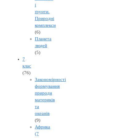
і
ґрунти.
Природні
комплекси
(6)
Планета
людей
(5)
7
клас
(76)
Закономірності
формування
природи
материків
та
океанів
(9)
Африка
(7