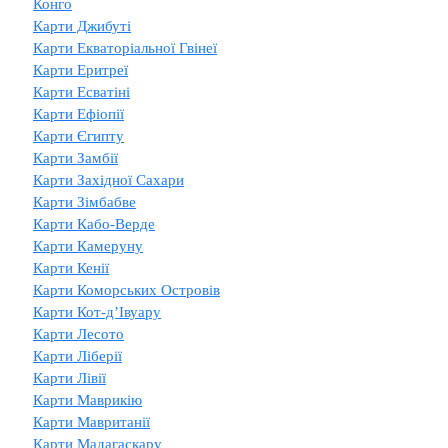
Конго
Карти Джибуті
Карти Екваторіальної Гвінеї
Карти Еритреї
Карти Есватіні
Карти Ефіопії
Карти Єгипту
Карти Замбії
Карти Західної Сахари
Карти Зімбабве
Карти Кабо-Верде
Карти Камеруну
Карти Кенії
Карти Коморських Островів
Карти Кот-д’Івуару
Карти Лесото
Карти Ліберії
Карти Лівії
Карти Маврикію
Карти Мавританії
Карти Мадагаскару