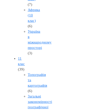
(7)
Африка
(10
клас)
(6)
Україна
в
міжнародному
просторі
(3)
11
клас
(39)
Топографія
та
картографія
(6)
Загальні
закономірності
географічної