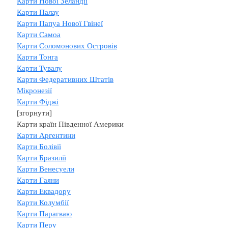
Карти Нової Зеландії
Карти Палау
Карти Папуа Нової Гвінеї
Карти Самоа
Карти Соломонових Островів
Карти Тонга
Карти Тувалу
Карти Федеративних Штатів
Мікронезії
Карти Фіджі
[згорнути]
Карти країн Південної Америки
Карти Аргентини
Карти Болівії
Карти Бразилії
Карти Венесуели
Карти Гаяни
Карти Еквадору
Карти Колумбії
Карти Парагваю
Карти Перу