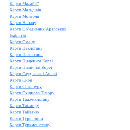
Карти Малайзії
Карти Мальдівів
Карти Монголії
Карти Непалу
Карти Об’єднаних Арабських
Еміратів
Карти Оману
Карти Пакистану
Карти Палестини
Карти Південної Кореї
Карти Північної Кореї
Карти Саудівської Аравії
Карти Сирії
Карти Сінгапуру
Карти Східного Тімору
Карти Таджикистану
Карти Таїланду
Карти Тайваню
Карти Туреччини
Карти Туркменістану