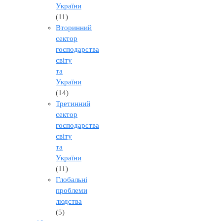
України
(11)
Вторинний
сектор
господарства
світу
та
України
(14)
Третинний
сектор
господарства
світу
та
України
(11)
Глобальні
проблеми
людства
(5)