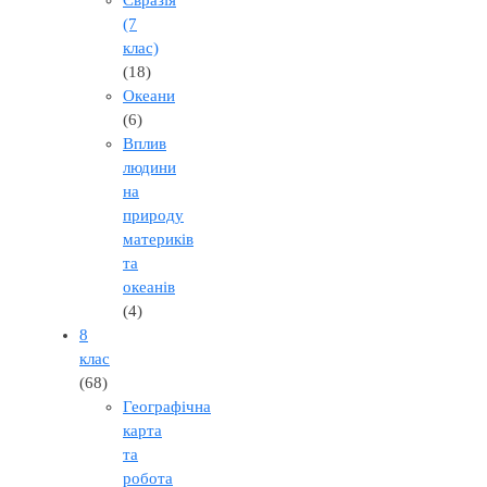
(7
клас)
(18)
Океани
(6)
Вплив
людини
на
природу
материків
та
океанів
(4)
8
клас
(68)
Географічна
карта
та
робота