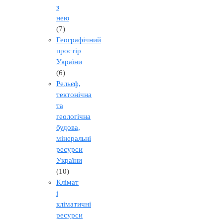
з
нею
(7)
Географічний
простір
України
(6)
Рельєф,
тектонічна
та
геологічна
будова,
мінеральні
ресурси
України
(10)
Клімат
і
кліматичні
ресурси