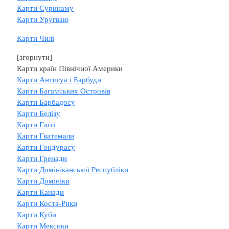
Карти Суринаму
Карти Уругваю
Карти Чилі
[згорнути]
Карти країн Північної Америки
Карти Антигуа і Барбуди
Карти Багамських Островів
Карти Барбадосу
Карти Белізу
Карти Гаїті
Карти Гватемали
Карти Гондурасу
Карти Гренади
Карти Домініканської Республіки
Карти Домініки
Карти Канади
Карти Коста-Рики
Карти Куби
Карти Мексики