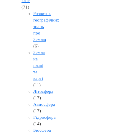
клас
(71)
Розвиток
географічних
знань
про
Землю
(6)
Земля
на
плані
та
карті
(11)
Літосфера
(13)
Атмосфера
(13)
Гідросфера
(14)
Біосфера