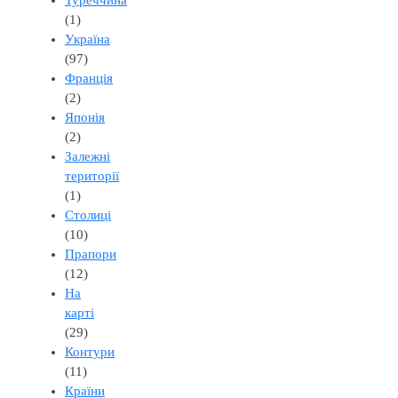
(1)
Україна
(97)
Франція
(2)
Японія
(2)
Залежні
території
(1)
Столиці
(10)
Прапори
(12)
На
карті
(29)
Контури
(11)
Країни