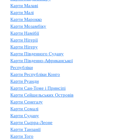
Карти Малаві
Карти Малі
Карти Марокко
Карти Мозамбіку
Карти Намібії
Карти Нігерії
Карти Нігеру
Карти Південного Судану
Карти Південно-Африканської
Республіки
Карти Республіки Конго
Карти Руанди
Карти Сан-Томе і Принсіпі
Карти Сейшельських Островів
Карти Сенегалу
Карти Сомалі
Карти Судану
Карти Сьєрра-Леоне
Карти Танзанії
Карти Того