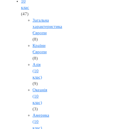
10
клас
(47)
Загальна
характеристика
Європи
(8)
Країни
Європи
(8)
Азія
(10
клас)
(9)
Океанія
(10
клас)
(3)
Америка
(10
клас)