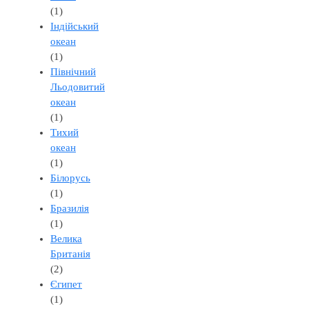
(1)
Індійський
океан
(1)
Північний
Льодовитий
океан
(1)
Тихий
океан
(1)
Білорусь
(1)
Бразилія
(1)
Велика
Британія
(2)
Єгипет
(1)