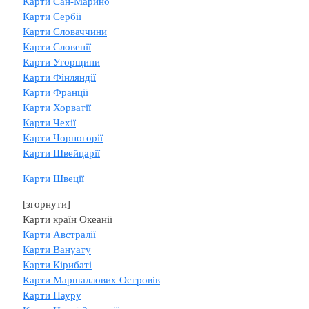
Карти Сан-Марино
Карти Сербії
Карти Словаччини
Карти Словенії
Карти Угорщини
Карти Фінляндії
Карти Франції
Карти Хорватії
Карти Чехії
Карти Чорногорії
Карти Швейцарії
Карти Швеції
[згорнути]
Карти країн Океанії
Карти Австралії
Карти Вануату
Карти Кірибаті
Карти Маршаллових Островів
Карти Науру