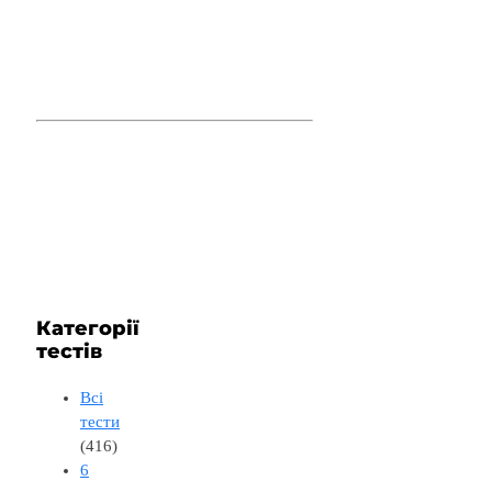
Категорії
тестів
Всі
тести
(416)
6