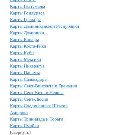
Карты Гватемалы
Карты Гондураса
Карты Гренады
Карты Доминиканской Республики
Карты Доминики
Карты Канады
Карты Коста-Рики
Карты Кубы
Карты Мексики
Карты Никарагуа
Карты Панамы
Карты Сальвадора
Карты Сент-Винсента и Гренадин
Карты Сент-Китс и Невиса
Карты Сент-Люсии
Карты Соединенных Штатов
Америки
Карты Тринидада и Тобаго
Карты Ямайки
[свернуть]