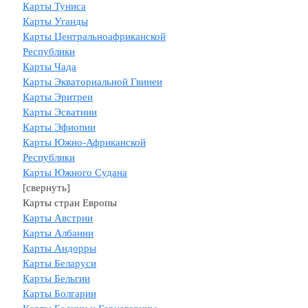
Карты Туниса
Карты Уганды
Карты Центральноафриканской
Республики
Карты Чада
Карты Экваториальной Гвинеи
Карты Эритреи
Карты Эсватини
Карты Эфиопии
Карты Южно-Африканской
Республики
Карты Южного Судана
[свернуть]
Карты стран Европы
Карты Австрии
Карты Албании
Карты Андорры
Карты Беларуси
Карты Бельгии
Карты Болгарии