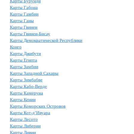
Карты Бурунди
Карты Габона
Карты Гамбии
Карты Ганы
Карты Гвинеи
Карты Гвинеи-Бисау
Карты Демократической Республики
Конго
Карты Джибути
Карты Египта
Карты Замбии
Карты Западной Сахары
Карты Зимбабве
Карты Кабо-Верде
Карты Камеруна
Карты Кении
Карты Коморских Островов
Карты Кот-д’Ивуара
Карты Лесото
Карты Либерии
Карты Ливии