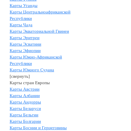
Карты Уганды
Карты Центральноафриканской
Республики
Карты Чада
Карты Экваториальной Гвинеи
Карты Эритреи
Карты Эсватини
Карты Эфиопии
Карты Южно-Африканской
Республики
Карты Южного Судана
[свернуть]
Карты стран Европы
Карты Австрии
Карты Албании
Карты Андорры
Карты Беларуси
Карты Бельгии
Карты Болгарии
Карты Боснии и Герцеговины