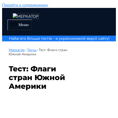
Перейти к содержимому
Меню
Набагато більше тестів - в україномовній версії сайту!
Меркатор
›
Тесты
›
Тест: Флаги стран
Южной Америки
Тест: Флаги
стран Южной
Америки