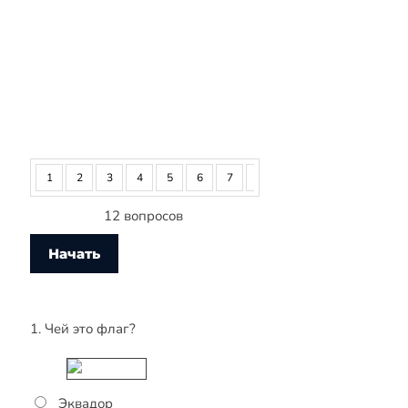
1
2
3
4
5
6
7
8
9
10
11
12
12 вопросов
1. Чей это флаг?
Эквадор