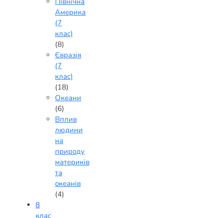
Північна
Америка
(7
клас)
(8)
Євразія
(7
клас)
(18)
Океани
(6)
Вплив
людини
на
природу
материків
та
океанів
(4)
8
клас