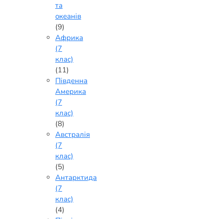
та
океанів
(9)
Африка
(7
клас)
(11)
Південна
Америка
(7
клас)
(8)
Австралія
(7
клас)
(5)
Антарктида
(7
клас)
(4)