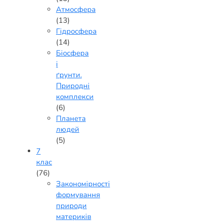
Атмосфера
(13)
Гідросфера
(14)
Біосфера
і
ґрунти.
Природні
комплекси
(6)
Планета
людей
(5)
7
клас
(76)
Закономірності
формування
природи
материків