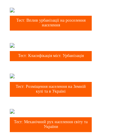
8 клас
Тест: Вплив урбанізації на розселення
населення
8 клас
Тест: Класифікація міст. Урбанізація
8 клас
Тест: Розміщення населення на Земній
кулі та в Україні
8 клас
Тест: Механічний рух населення світу та
України