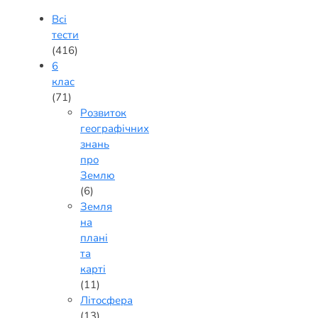
Всі
тести
(416)
6
клас
(71)
Розвиток
географічних
знань
про
Землю
(6)
Земля
на
плані
та
карті
(11)
Літосфера
(13)