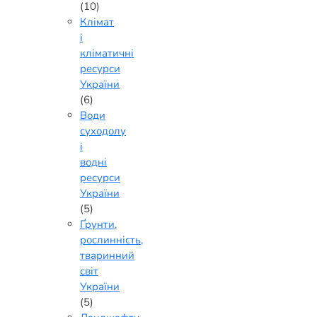
(10)
Клімат
і
кліматичні
ресурси
України
(6)
Води
суходолу
і
водні
ресурси
України
(5)
Ґрунти,
рослинність,
тваринний
світ
України
(5)