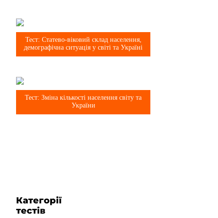
8 клас
Тест: Статево-віковий склад населення,
демографічна ситуація у світі та Україні
8 клас
Тест: Зміна кількості населення світу та
України
Категорії
тестів