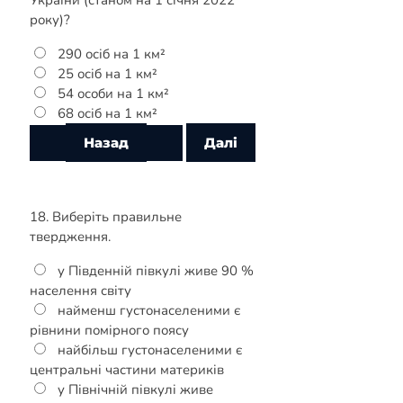
України (станом на 1 січня 2022
року)?
290 осіб на 1 км²
25 осіб на 1 км²
54 особи на 1 км²
68 осіб на 1 км²
18. Виберіть правильне
твердження.
у Південній півкулі живе 90 %
населення світу
найменш густонаселеними є
рівнини помірного поясу
найбільш густонаселеними є
центральні частини материків
у Північній півкулі живе