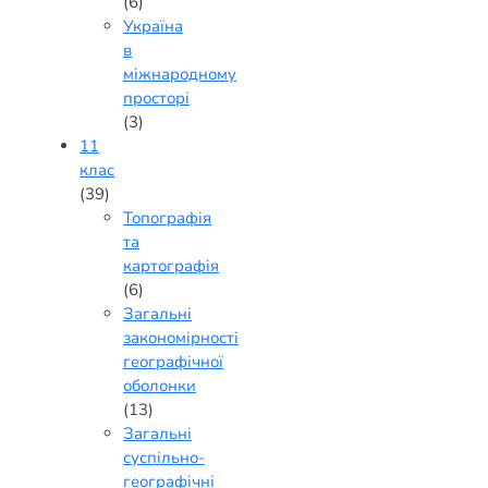
(6)
Україна
в
міжнародному
просторі
(3)
11
клас
(39)
Топографія
та
картографія
(6)
Загальні
закономірності
географічної
оболонки
(13)
Загальні
суспільно-
географічні