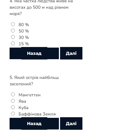
4. Яка частка людства живе на
висотах до 500 м над рівнем
моря?
80 %
50 %
30 %
15 %
5. Який острів найбільш
заселений?
Мангеттен
Ява
Куба
Баффінова Земля