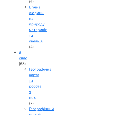
(6)
Вплив
людини
на
природу
материків
та
океанів
(4)
8
клас
(68)
Географічна
карта
та
робота
з
нею
(7)
Географічний
простір