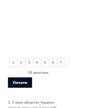
1
2
3
4
5
6
7
8
9
10
11
12
18 запитань
1. У яких областях України
мешкає менш ніж 1 млн осіб