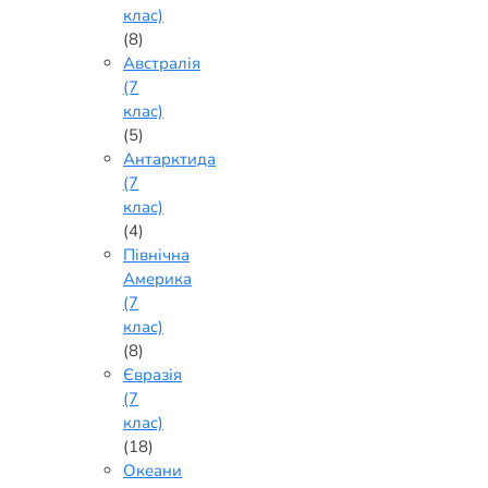
клас)
(8)
Австралія
(7
клас)
(5)
Антарктида
(7
клас)
(4)
Північна
Америка
(7
клас)
(8)
Євразія
(7
клас)
(18)
Океани