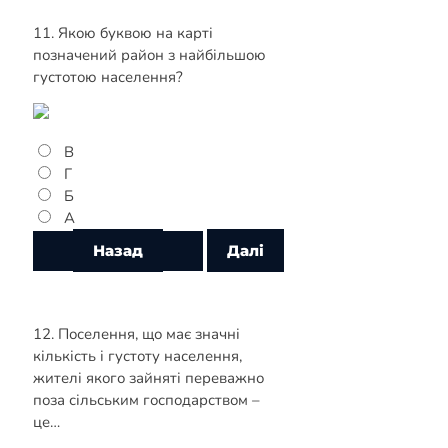
11. Якою буквою на карті
позначений район з найбільшою
густотою населення?
В
Г
Б
А
12. Поселення, що має значні
кількість і густоту населення,
жителі якого зайняті переважно
поза сільським господарством –
це…