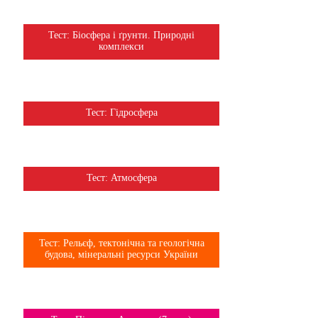
Тема
Тест: Біосфера і ґрунти. Природні
6 клас
комплекси
Тема
Тест: Гідросфера
6 клас
Тема
Тест: Атмосфера
6 клас
Тема
Тест: Рельєф, тектонічна та геологічна
8 клас
будова, мінеральні ресурси України