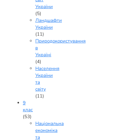
України
(5)
Ландшафти
України
(11)
Природокористування
в
Україні
(4)
Населення
України
та
світу
(11)
9
клас
(53)
Національна
економіка
та