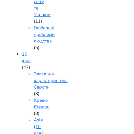
світу
та
України
(11)
Глобальні
проблеми
людства
(5)
10
клас
(47)
Загальна
характеристика
Європи
(8)
Країни
Європи
(8)
Азія
(10
клас)