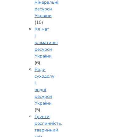
мінеральні
ресурси
України
(10)
Клімат
і
кліматичні
ресурси
України
(6)
Води
суходолу
і
водні
ресурси
України
(5)
Ґрунти,
рослинність,
тваринний
світ