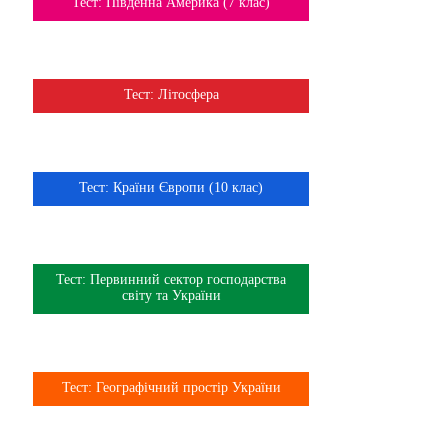
Тема
Тест: Південна Америка (7 клас)
7 клас
Тема
Тест: Літосфера
6 клас
Тема
Тест: Країни Європи (10 клас)
10 клас
Тема
Тест: Первинний сектор господарства
9 клас
світу та України
Тема
Тест: Географічний простір України
8 клас