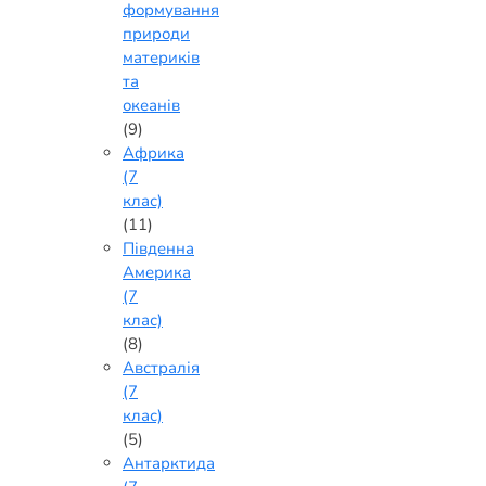
формування
природи
материків
та
океанів
(9)
Африка
(7
клас)
(11)
Південна
Америка
(7
клас)
(8)
Австралія
(7
клас)
(5)
Антарктида