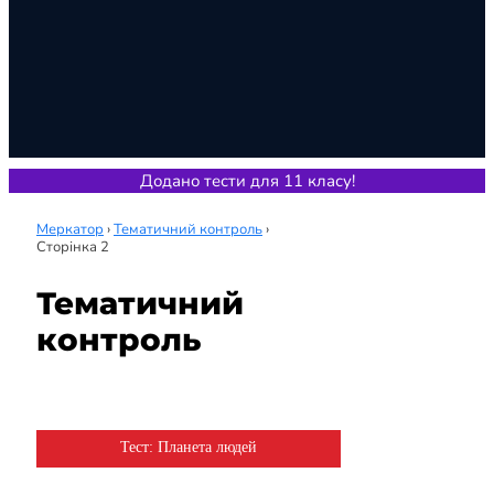
Додано тести для 11 класу!
Меркатор
›
Тематичний контроль
›
Сторінка 2
Тематичний
контроль
Тема
Тест: Планета людей
6 клас