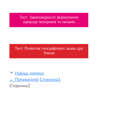
Тема
Тест: Закономірності формування
7 клас
природи материків та океанів
Тема
Тест: Розвиток географічних знань про
6 клас
Землю
Новіші дописи
←
Попередній
Сторінка
1
Сторінка
2