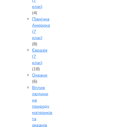
(7
клас)
(4)
Північна
Америка
(7
клас)
(8)
Євразія
(7
клас)
(18)
Океани
(6)
Вплив
людини
на
природу
материків
та
океанів