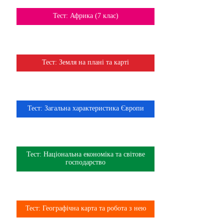
Тема
Тест: Африка (7 клас)
7 клас
Тема
Тест: Земля на плані та карті
6 клас
Тема
Тест: Загальна характеристика Європи
10 клас
Тема
Тест: Національна економіка та світове
9 клас
господарство
Тема
Тест: Географічна карта та робота з нею
8 клас