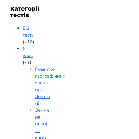
Категорії
тестів
Всі
тести
(416)
6
клас
(71)
Розвиток
географічних
знань
про
Землю
(6)
Земля
на
плані
та
карті