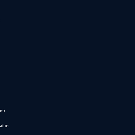
и
тво
аїни