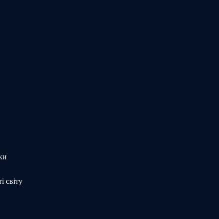
ки
і світу