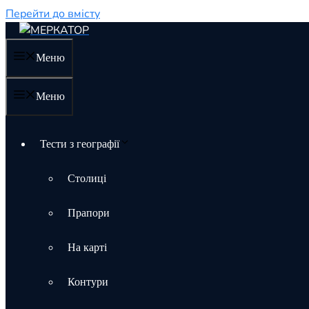
Перейти до вмісту
Меню
Меню
Тести з географії
Столиці
Прапори
На карті
Контури