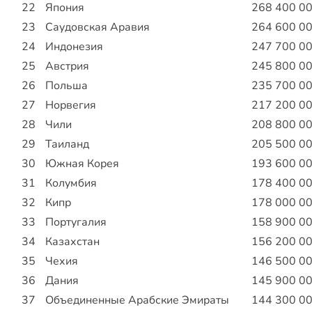
22
Япония
268 400 0
23
Саудовская Аравия
264 600 0
24
Индонезия
247 700 0
25
Австрия
245 800 0
26
Польша
235 700 0
27
Норвегия
217 200 0
28
Чили
208 800 0
29
Таиланд
205 500 0
30
Южная Корея
193 600 0
31
Колумбия
178 400 0
32
Кипр
178 000 0
33
Португалия
158 900 0
34
Казахстан
156 200 0
35
Чехия
146 500 0
36
Дания
145 900 0
37
Объединенные Арабские Эмираты
144 300 0