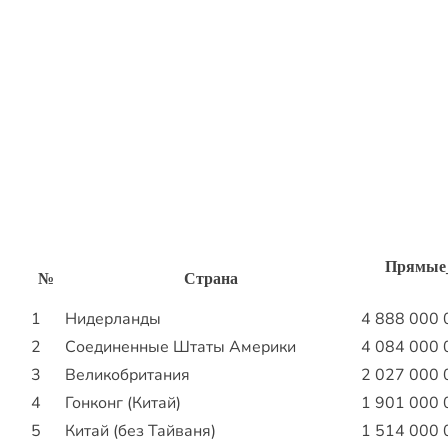
Прямые_
№
Страна
1
Нидерланды
4 888 000 
2
Соединенные Штаты Америки
4 084 000 
3
Великобритания
2 027 000 
4
Гонконг (Китай)
1 901 000 
5
Китай (без Тайваня)
1 514 000 