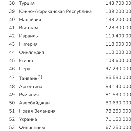
38
Турция
143 700 0
39
Южно-Африканская Республика
139 200 0
40
Малайзия
133 200 0
41
Вьетнам
128 300 0
42
Израиль
119 400 0
43
Нигерия
118 000 0
44
Финляндия
110 000 0
45
Египет
103 600 0
46
Перу
97 290 00
47
[1]
85 580 00
Тайвань
48
Аргентина
84 140 00
49
Румыния
81 530 00
50
Азербайджан
80 630 00
51
Новая Зеландия
78 250 00
52
Украина
71 150 00
53
Филиппины
67 250 00