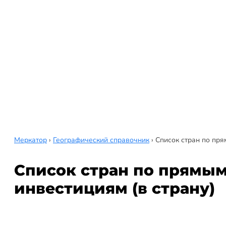
Меркатор
›
Географический справочник
›
Список стран по пря
Список стран по прямы
инвестициям (в страну)