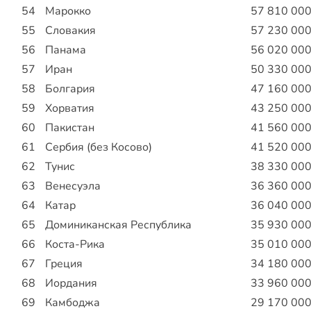
54
Марокко
57 810 00
55
Словакия
57 230 00
56
Панама
56 020 00
57
Иран
50 330 00
58
Болгария
47 160 00
59
Хорватия
43 250 00
60
Пакистан
41 560 00
61
Сербия (без Косово)
41 520 00
62
Тунис
38 330 00
63
Венесуэла
36 360 00
64
Катар
36 040 00
65
Доминиканская Республика
35 930 00
66
Коста-Рика
35 010 00
67
Греция
34 180 00
68
Иордания
33 960 00
69
Камбоджа
29 170 00