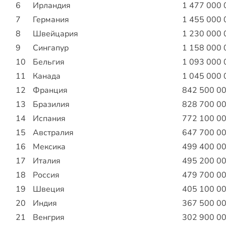
6
Ирландия
1 477 000 
7
Германия
1 455 000 
8
Швейцария
1 230 000 
9
Сингапур
1 158 000 
10
Бельгия
1 093 000 
11
Канада
1 045 000 
12
Франция
842 500 0
13
Бразилия
828 700 0
14
Испания
772 100 0
15
Австралия
647 700 0
16
Мексика
499 400 0
17
Италия
495 200 0
18
Россия
479 700 0
19
Швеция
405 100 0
20
Индия
367 500 0
21
Венгрия
302 900 0