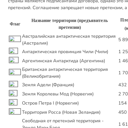
страны являются подписантами договора, однако это 
претензий. Соглашение запрещает новые претензии, а 
Пл
Название территории (предъявитель
Флаг
претензии)
(
Австралийская антарктическая территория
5 8
(Австралия)
Антарктическая провинция Чили (Чили)
1 2
Аргентинская Антарктида (Аргентина)
1 4
Британская антарктическая территория
1 7
(Великобритания)
Земля Адели (Франция)
432
Земля Королевы Мод (Норвегия)
2 7
Остров Петра I (Норвегия)
154
Территория Росса (Новая Зеландия)
450
Свободная от претензий территория -
1 6
Земля Мэри Бэрд