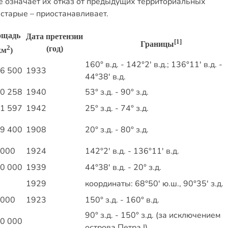
не означает их отказ от предыдущих территориальных
старые – приостанавливает.
ощадь
Дата претензии
[1]
Границы
2
(год)
км
)
160° в.д. - 142°2′ в.д.; 136°11′ в.д. -
96 500
1933
44°38′ в.д.
50 258
1940
53° з.д. - 90° з.д.
61 597
1942
25° з.д. - 74° з.д.
09 400
1908
20° з.д. - 80° з.д.
 000
1924
142°2′ в.д. - 136°11′ в.д.
00 000
1939
44°38′ в.д. - 20° з.д.
1929
координаты: 68°50′ ю.ш., 90°35′ з.д.
 000
1923
150° з.д. - 160° в.д.
90° з.д. - 150° з.д. (за исключением
10 000
острова Петра І)