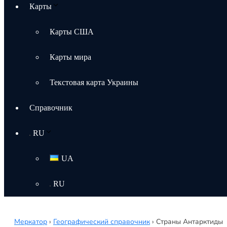
Карты
Карты США
Карты мира
Текстовая карта Украины
Справочник
RU
UA
RU
Меркатор
›
Географический справочник
›
Страны Антарктиды