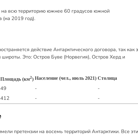
я на всю территорию южнее 60 градусов южной
 (на 2019 год).
ространяется действие Антарктического договора, так как 
широты. Это: Остров Буве (Норвегия), Остров Херд и
2
Население (чел., июль 2021)
Столица
Площадь (км
)
49
-
-
412
-
-
е
мели претензии на восемь территорий Антарктики. Все эт