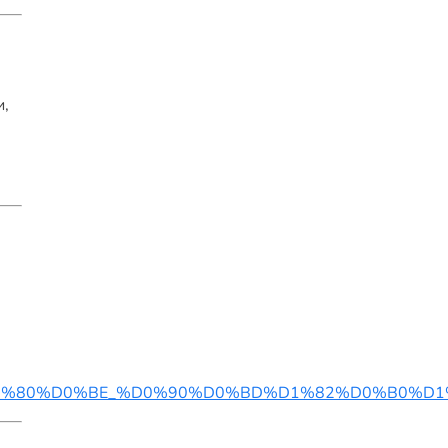
и,
0%BF%D1%80%D0%BE_%D0%90%D0%BD%D1%82%D0%B