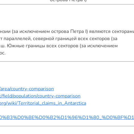
нзии (за исключением острова Петра I) являются секторам
 параллелей, северной границей всех секторов (за
.ш. Южные границы всех секторов (за исключением
юс.
d/area/country-comparison
/field/population/country-comparison
org/wiki/Territorial_claims_in_Antarctica
94%D0%BE%D0%B3%D0%BE%D0%B2%D1%96%D1%80_%D