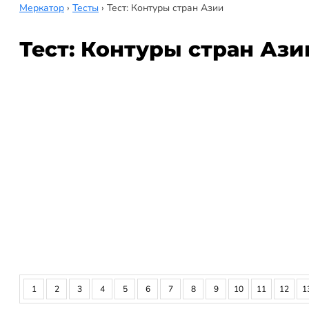
Меркатор
›
Тесты
›
Тест: Контуры стран Азии
Тест: Контуры стран Ази
1
2
3
4
5
6
7
8
9
10
11
12
1