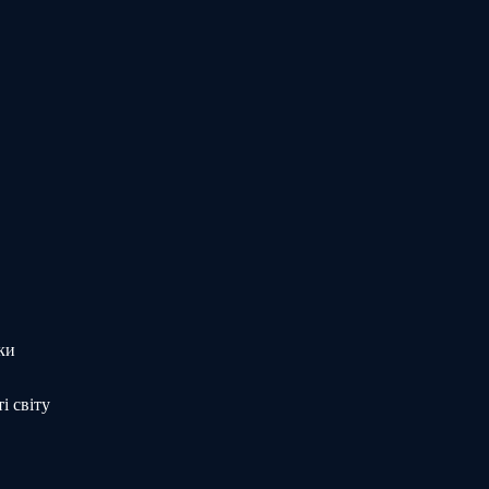
ки
і світу