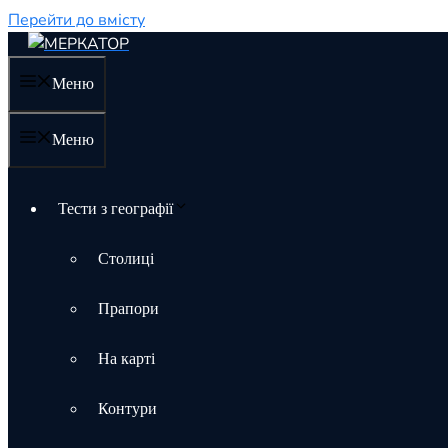
Перейти до вмісту
Меню
Меню
Тести з географії
Столиці
Прапори
На карті
Контури