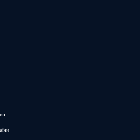
и
тво
аїни