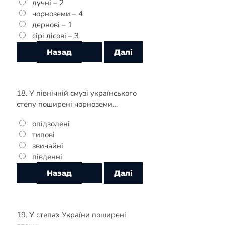
лучні – 2
чорноземи – 4
дернові – 1
сірі лісові – 3
18. У північній смузі українського
степу поширені чорноземи…
опідзолені
типові
звичайні
південні
19. У степах України поширені