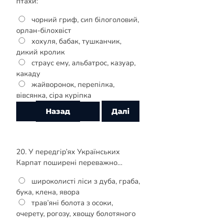
птахи:
чорний гриф, сип білоголовий,
орлан-білохвіст
хохуля, бабак, тушканчик,
дикий кролик
страус ему, альбатрос, казуар,
какаду
жайворонок, перепілка,
вівсянка, сіра куріпка
20. У передгір’ях Українських
Карпат поширені переважно…
широколисті ліси з дуба, граба,
бука, клена, явора
трав’яні болота з осоки,
очерету, рогозу, хвощу болотяного