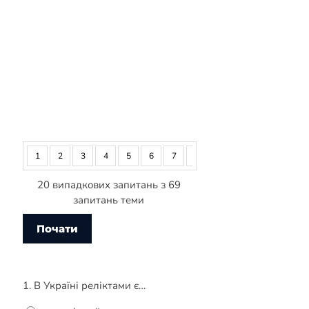
1
2
3
4
5
6
7
8
9
10
11
12
20 випадкових запитань з 69
запитань теми
1. В Україні реліктами є…