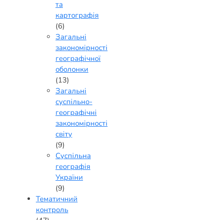
та
картографія
(6)
Загальні
закономірності
географічної
оболонки
(13)
Загальні
суспільно-
географічні
закономірності
світу
(9)
Суспільна
географія
України
(9)
Тематичний
контроль