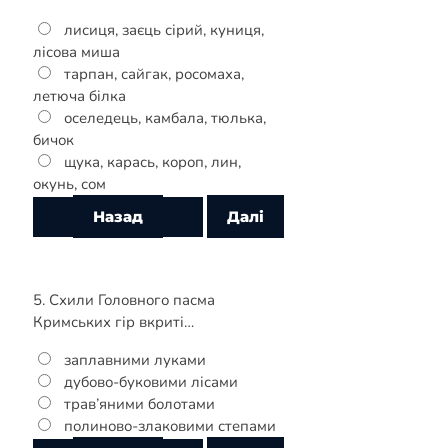
лисиця, заєць сірий, куниця,
лісова миша
тарпан, сайгак, росомаха,
летюча білка
оселедець, камбала, тюлька,
бичок
щука, карась, короп, лин,
окунь, сом
5. Схили Головного пасма
Кримських гір вкриті…
заплавними луками
дубово-буковими лісами
трав’яними болотами
полиново-злаковими степами