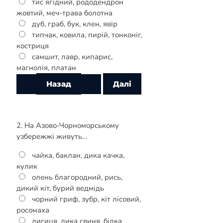
тис ягідний, рододендрон
жовтий, меч-трава болотна
дуб, граб, бук, клен, явір
типчак, ковила, пирій, тонконіг,
костриця
самшит, лавр, кипарис,
магнолія, платан
2. На Азово-Чорноморському
узбережжі живуть…
чайка, баклан, дика качка,
кулик
олень благородний, рись,
дикий кіт, бурий ведмідь
чорний гриф, зубр, кіт лісовий,
росомаха
лисиця, дика свиня, білка,