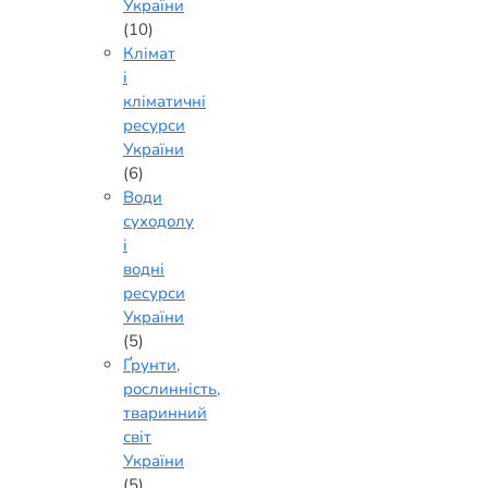
України
(10)
Клімат
і
кліматичні
ресурси
України
(6)
Води
суходолу
і
водні
ресурси
України
(5)
Ґрунти,
рослинність,
тваринний
світ
України
(5)