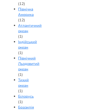
(12)
Північна
Америка
(12)
Атлантичний
океан
(1)
Індійський
океан
(1)
Північний
Льодовитий
океан
(1)
Тихий
океан
(1)
Білорусь
(1)
Бразилія