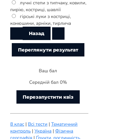
лучні степи з типчаку, ковили,
пирію, костриці, шавлії
гірські луки з костриці,
конюшини, арніки, тирлича
Ваш бал
Середній бал 0%
Перезапустити квіз
8 клас
|
Всі тести
|
Тематичний
контроль
|
Україна
|
Фізична
географія
|
Ґрунти, рослинність,