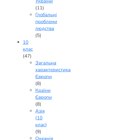
України
(11)
Глобальні
проблеми
людства
(5)
10
клас
(47)
Загальна
характеристика
Європи
(8)
Країни
Європи
(8)
Азія
(10
клас)
(9)
Океанія