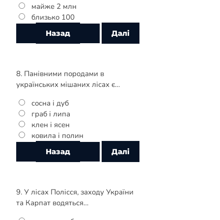
майже 2 млн
близько 100
8. Панівними породами в
українських мішаних лісах є…
сосна і дуб
граб і липа
клен і ясен
ковила і полин
9. У лісах Полісся, заходу України
та Карпат водяться…