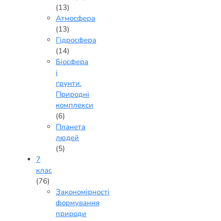
(13)
Атмосфера
(13)
Гідросфера
(14)
Біосфера
і
ґрунти.
Природні
комплекси
(6)
Планета
людей
(5)
7
клас
(76)
Закономірності
формування
природи