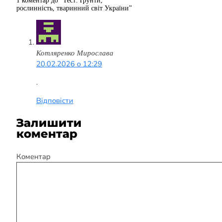
1 коментар до “Тест: Ґрунти,
рослинність, тваринний світ України”
Котляренко Мирослава
20.02.2026 о 12:29
.
Відповісти
Залишити
коментар
Коментар