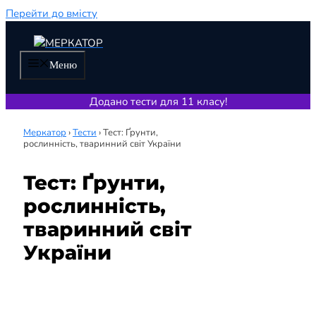
Перейти до вмісту
Меню
Додано тести для 11 класу!
Меркатор
›
Тести
›
Тест: Ґрунти,
рослинність, тваринний світ України
Тест: Ґрунти,
рослинність,
тваринний світ
України