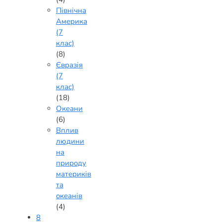
Північна
Америка
(7
клас)
(8)
Євразія
(7
клас)
(18)
Океани
(6)
Вплив
людини
на
природу
материків
та
океанів
(4)
8