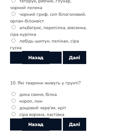
тетерук, рябчик, глухар,
чорний лелека
чорний гриф, сип білоголовий,
орлан-білохвіст
альбатрос, перепілка, вівсянка,
сіра куріпка
лебідь-шипун, пелікан, сіра
гуска
10. Які тварини живуть у ґрунті?
дика свиня, білка
короп, лин
дощовий черв’як, кріт
сіра ворона, ластівка