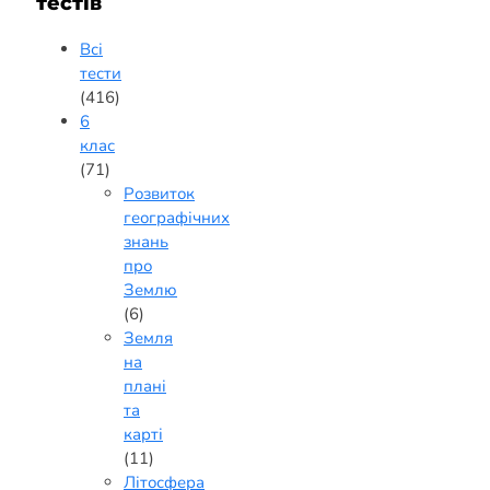
тестів
Всі
тести
(416)
6
клас
(71)
Розвиток
географічних
знань
про
Землю
(6)
Земля
на
плані
та
карті
(11)
Літосфера