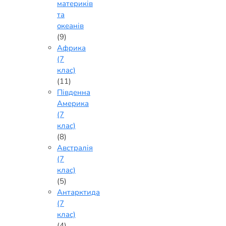
материків
та
океанів
(9)
Африка
(7
клас)
(11)
Південна
Америка
(7
клас)
(8)
Австралія
(7
клас)
(5)
Антарктида
(7
клас)
(4)