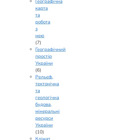
Географічна
карта
та
робота
з
нею
(7)
Географічний
простір
України
(6)
Рельєф,
тектонічна
та
геологічна
будова,
мінеральні
ресурси
України
(10)
Клімат