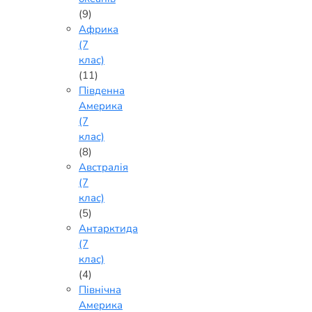
(9)
Африка
(7
клас)
(11)
Південна
Америка
(7
клас)
(8)
Австралія
(7
клас)
(5)
Антарктида
(7
клас)
(4)
Північна
Америка