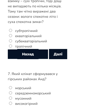
взимку – сухі тропічні, тоді дощі
не випадають по кілька місяців.
Тому там чітко виражені два
сезони: вологе спекотне літо і
суха спекотна зима»?
субтропічний
екваторіальний
субекваторіальний
тропічний
7. Який клімат сформувався у
гірських районах Анд?
морський
середземноморський
мусонний
високогірний