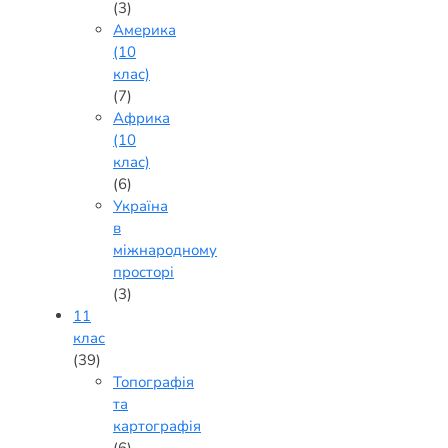
(3)
Америка
(10
клас)
(7)
Африка
(10
клас)
(6)
Україна
в
міжнародному
просторі
(3)
11
клас
(39)
Топографія
та
картографія