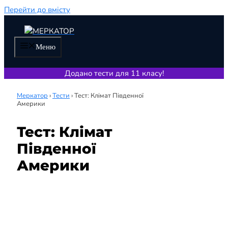
Перейти до вмісту
Меню
Додано тести для 11 класу!
Меркатор
›
Тести
›
Тест: Клімат Південної
Америки
Тест: Клімат
Південної
Америки