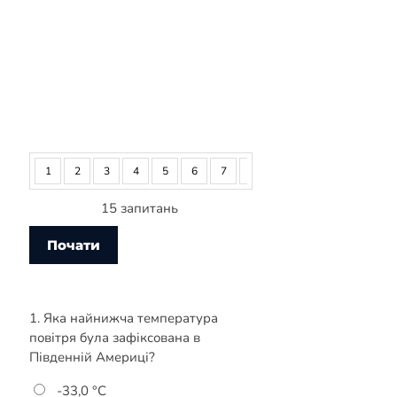
1
2
3
4
5
6
7
8
9
10
11
12
15 запитань
1. Яка найнижча температура
повітря була зафіксована в
Південній Америці?
-33,0 °С