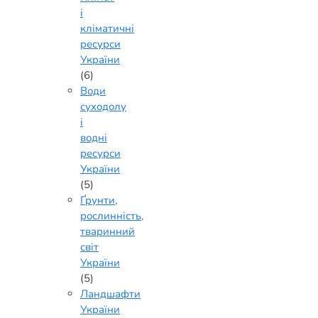
і
кліматичні
ресурси
України
(6)
Води
суходолу
і
водні
ресурси
України
(5)
Ґрунти,
рослинність,
тваринний
світ
України
(5)
Ландшафти
України