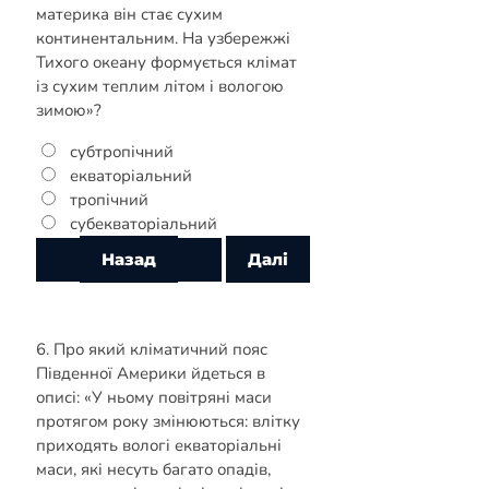
материка він стає сухим
континентальним. На узбережжі
Тихого океану формується клімат
із сухим теплим літом і вологою
зимою»?
субтропічний
екваторіальний
тропічний
субекваторіальний
6. Про який кліматичний пояс
Південної Америки йдеться в
описі: «У ньому повітряні маси
протягом року змінюються: влітку
приходять вологі екваторіальні
маси, які несуть багато опадів,