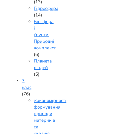
(13)
Гідросфера
(14)
Біосфера
і
ґрунти.
Природні
комплекси
(6)
Планета
людей
(5)
7
клас
(76)
Закономірності
формування
природи
материків
та
океанів