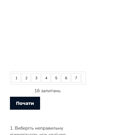
1
2
3
4
5
6
7
8
9
10
11
12
16 запитань
1. Виберіть неправильну
відповідність між країною