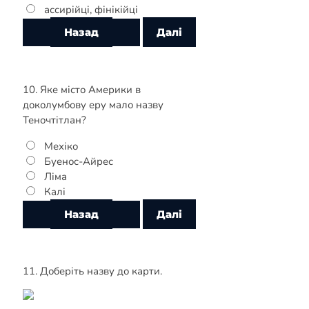
ассирійці, фінікійці
10. Яке місто Америки в
доколумбову еру мало назву
Теночтітлан?
Мехіко
Буенос-Айрес
Ліма
Калі
11. Доберіть назву до карти.