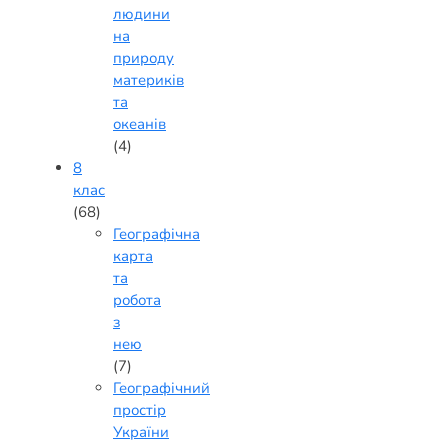
людини
на
природу
материків
та
океанів
(4)
8
клас
(68)
Географічна
карта
та
робота
з
нею
(7)
Географічний
простір
України