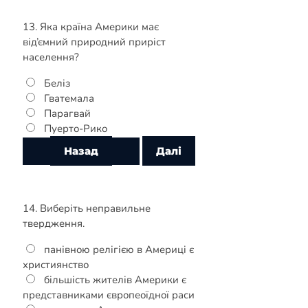
13. Яка країна Америки має
від’ємний природний приріст
населення?
Беліз
Гватемала
Парагвай
Пуерто-Рико
14. Виберіть неправильне
твердження.
панівною релігією в Америці є
християнство
більшість жителів Америки є
представниками європеоїдної раси