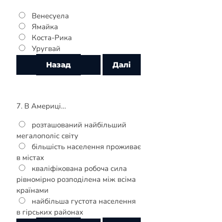
Венесуела
Ямайка
Коста-Рика
Уругвай
7. В Америці…
розташований найбільший
мегалополіс світу
більшість населення проживає
в містах
кваліфікована робоча сила
рівномірно розподілена між всіма
країнами
найбільша густота населення
в гірських районах