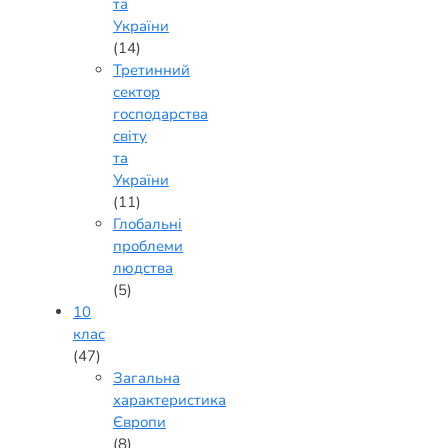
та
України
(14)
Третинний
сектор
господарства
світу
та
України
(11)
Глобальні
проблеми
людства
(5)
10
клас
(47)
Загальна
характеристика
Європи
(8)