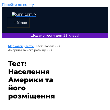
Перейти до вмісту
Меню
Додано тести для 11 класу!
Меркатор
›
Тести
›
Тест: Населення
Америки та його розміщення
Тест:
Населення
Америки та
його
розміщення