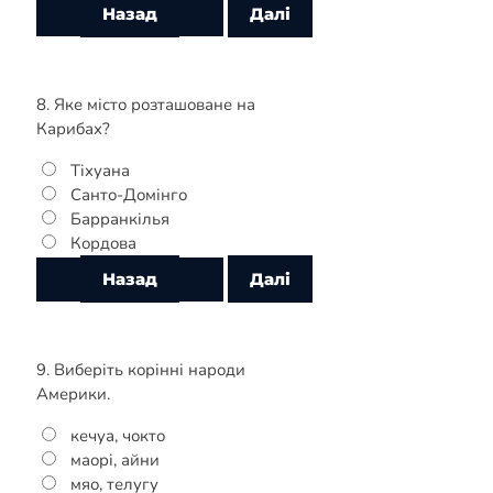
8. Яке місто розташоване на
Карибах?
Тіхуана
Санто-Домінго
Барранкілья
Кордова
9. Виберіть корінні народи
Америки.
кечуа, чокто
маорі, айни
мяо, телугу