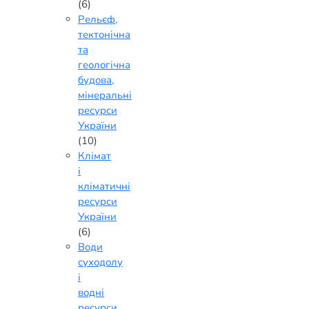
(6)
Рельєф,
тектонічна
та
геологічна
будова,
мінеральні
ресурси
України
(10)
Клімат
і
кліматичні
ресурси
України
(6)
Води
суходолу
і
водні
ресурси