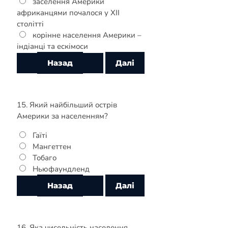
заселення Америки
африканцями почалося у XII
столітті
корінне населення Америки –
індіанці та ескімоси
15. Який найбільший острів
Америки за населенням?
Гаїті
Мангеттен
Тобаго
Ньюфаундленд
16. Яка чисельність населення