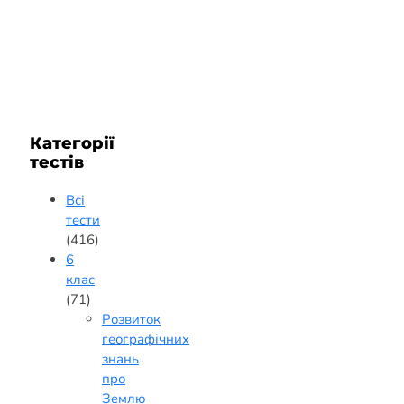
Категорії
тестів
Всі
тести
(416)
6
клас
(71)
Розвиток
географічних
знань
про
Землю