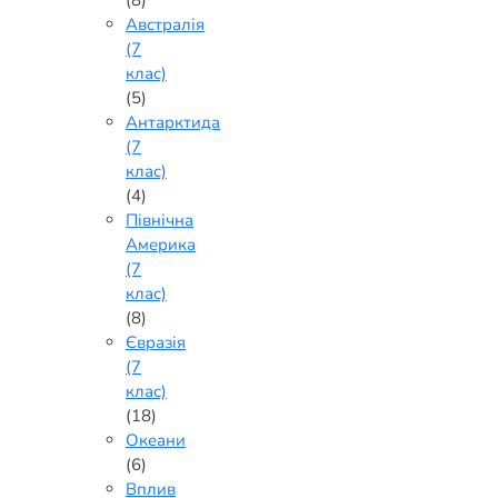
(8)
Австралія
(7
клас)
(5)
Антарктида
(7
клас)
(4)
Північна
Америка
(7
клас)
(8)
Євразія
(7
клас)
(18)
Океани
(6)
Вплив