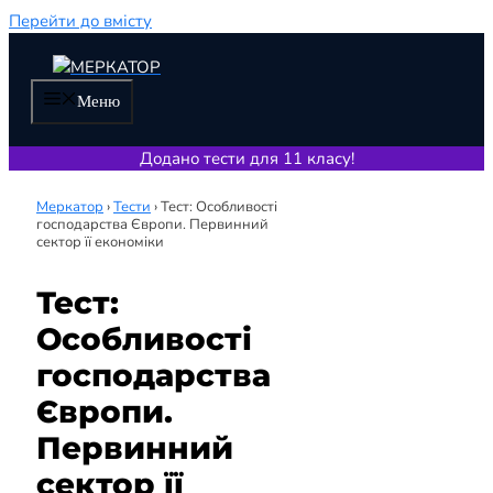
Перейти до вмісту
Меню
Додано тести для 11 класу!
Меркатор
›
Тести
›
Тест: Особливості
господарства Європи. Первинний
сектор її економіки
Тест:
Особливості
господарства
Європи.
Первинний
сектор її