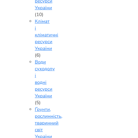
ресурси
України
(10)
Клімат
і
кліматичні
ресурси
України
(6)
Води
суходолу
і
водні
ресурси
України
(5)
Ґрунти,
рослинність,
тваринний
світ
України