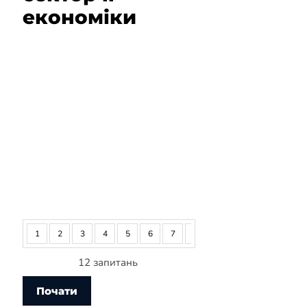
економіки
1
2
3
4
5
6
7
8
9
10
11
12
12 запитань