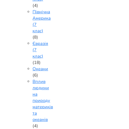
(4)
Північна
Америка
(7
клас)
(8)
Євразія
(7
клас)
(18)
Океани
(6)
Вплив
людини
на
природу
материків
та
океанів
(4)