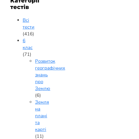
Категорії
тестів
Всі
тести
(416)
6
клас
(71)
Розвиток
географічних
знань
про
Землю
(6)
Земля
на
плані
та
карті
(11)