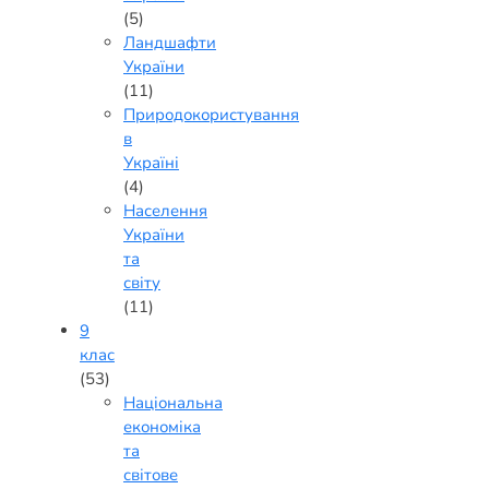
(5)
Ландшафти
України
(11)
Природокористування
в
Україні
(4)
Населення
України
та
світу
(11)
9
клас
(53)
Національна
економіка
та
світове