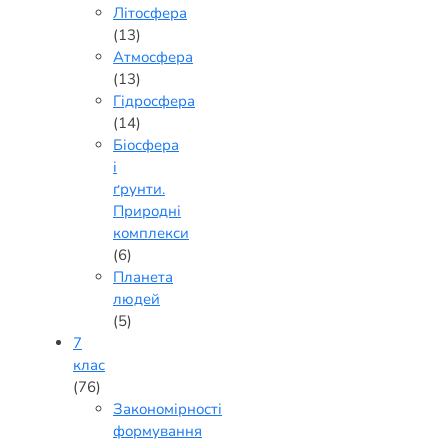
Літосфера
(13)
Атмосфера
(13)
Гідросфера
(14)
Біосфера
і
ґрунти.
Природні
комплекси
(6)
Планета
людей
(5)
7
клас
(76)
Закономірності
формування