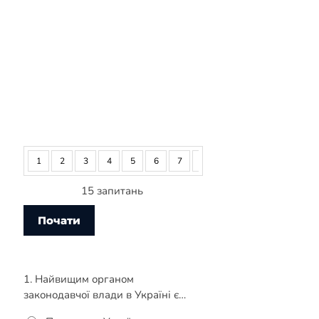
1
2
3
4
5
6
7
8
9
10
11
12
15 запитань
1. Найвищим органом
законодавчої влади в Україні є…