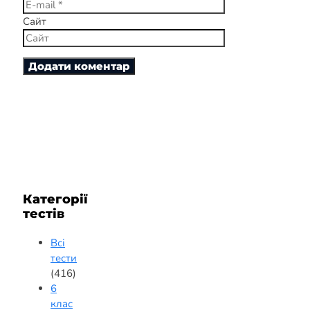
Сайт
Категорії
тестів
Всі
тести
(416)
6
клас