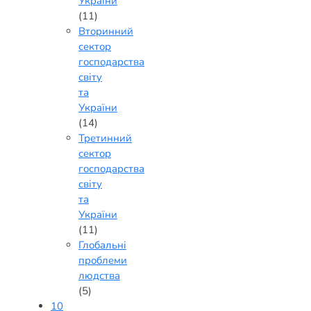
України
(11)
Вторинний
сектор
господарства
світу
та
України
(14)
Третинний
сектор
господарства
світу
та
України
(11)
Глобальні
проблеми
людства
(5)
10