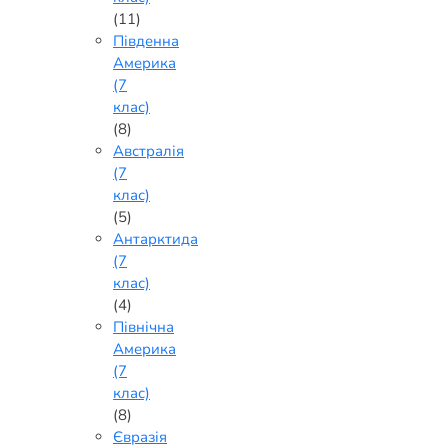
(11)
Південна
Америка
(7
клас)
(8)
Австралія
(7
клас)
(5)
Антарктида
(7
клас)
(4)
Північна
Америка
(7
клас)
(8)
Євразія