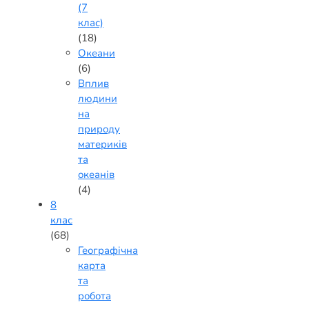
(7
клас)
(18)
Океани
(6)
Вплив
людини
на
природу
материків
та
океанів
(4)
8
клас
(68)
Географічна
карта
та
робота