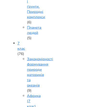
і
ґрунти.
Природні
комплекси
(6)
Планета
людей
(5)
7
клас
(76)
Закономірності
формування
природи
материків
та
океанів
(9)
Африка
(7
клас)