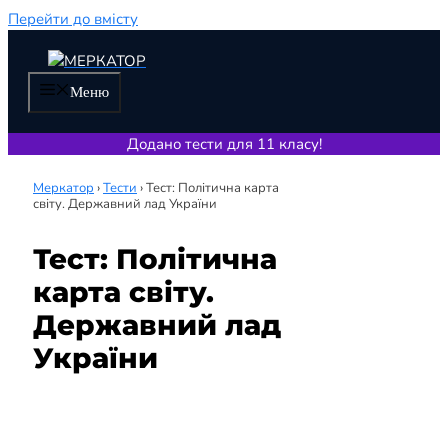
Перейти до вмісту
Меню
Додано тести для 11 класу!
Меркатор
›
Тести
›
Тест: Політична карта
світу. Державний лад України
Тест: Політична
карта світу.
Державний лад
України