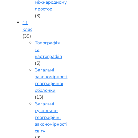
міжнародному
просторі
(3)
11
клас
(39)
Топографія
та
картографія
(6)
Загальні
закономірності
географічної
оболонки
(13)
Загальні
суспільно-
географічні
закономірності
світу
(9)