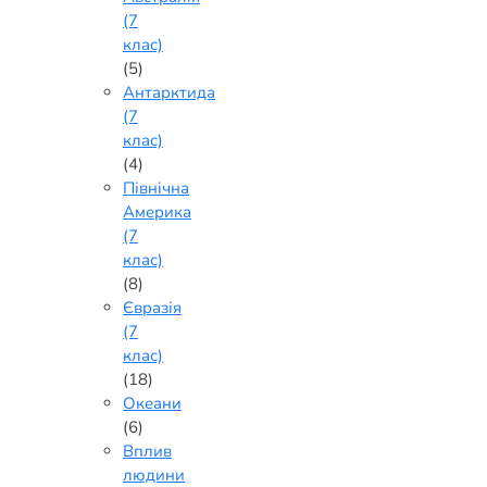
(7
клас)
(5)
Антарктида
(7
клас)
(4)
Північна
Америка
(7
клас)
(8)
Євразія
(7
клас)
(18)
Океани
(6)
Вплив
людини