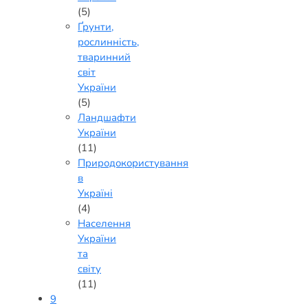
(5)
Ґрунти,
рослинність,
тваринний
світ
України
(5)
Ландшафти
України
(11)
Природокористування
в
Україні
(4)
Населення
України
та
світу
(11)
9