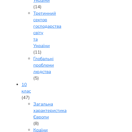
України
(14)
Третинний
сектор
господарства
світу
та
України
(11)
Глобальні
проблеми
людства
(5)
10
клас
(47)
Загальна
характеристика
Європи
(8)
Країни