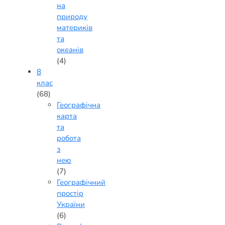
на
природу
материків
та
океанів
(4)
8
клас
(68)
Географічна
карта
та
робота
з
нею
(7)
Географічний
простір
України
(6)