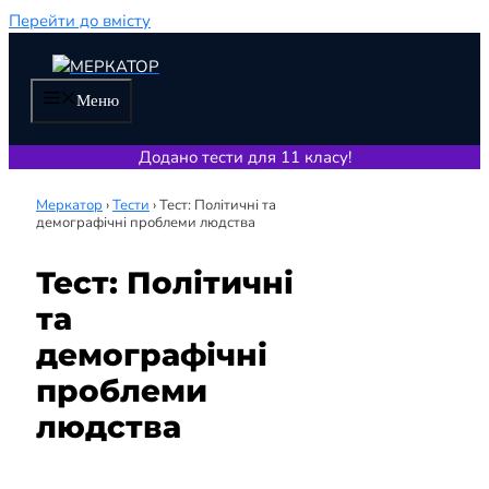
Перейти до вмісту
Меню
Додано тести для 11 класу!
Меркатор
›
Тести
›
Тест: Політичні та
демографічні проблеми людства
Тест: Політичні
та
демографічні
проблеми
людства