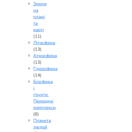
Земля
на
плані
та
карті
(11)
Літосфера
(13)
Атмосфера
(13)
Гідросфера
(14)
Біосфера
і
ґрунти.
Природні
комплекси
(6)
Планета
людей