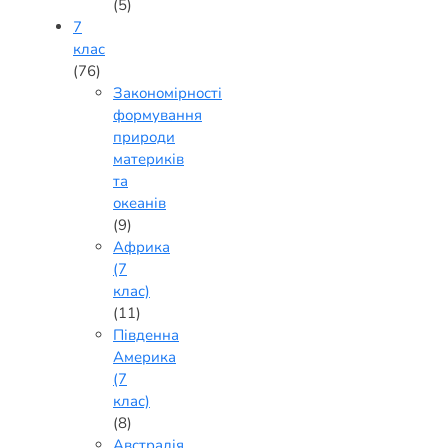
(5)
7
клас
(76)
Закономірності
формування
природи
материків
та
океанів
(9)
Африка
(7
клас)
(11)
Південна
Америка
(7
клас)
(8)
Австралія