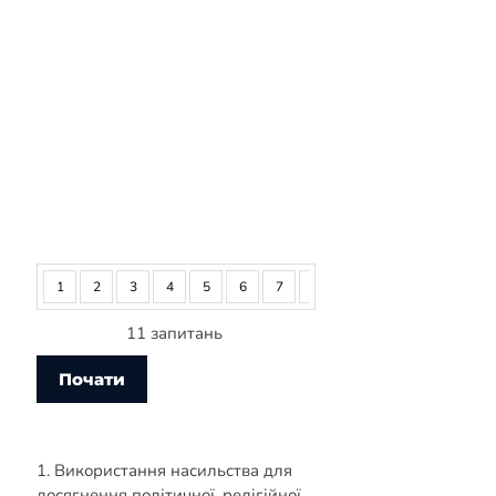
1
2
3
4
5
6
7
8
9
10
11
11 запитань
1. Використання насильства для
досягнення політичної, релігійної