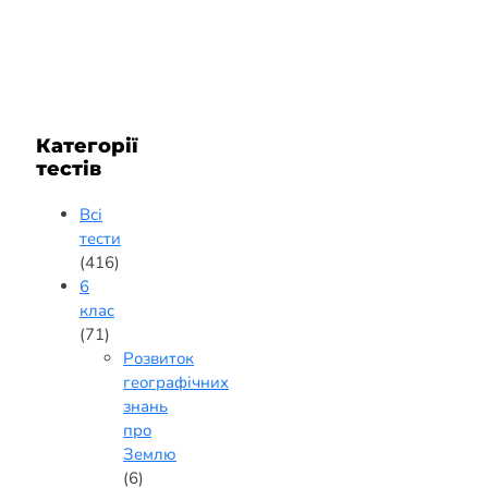
Категорії
тестів
Всі
тести
(416)
6
клас
(71)
Розвиток
географічних
знань
про
Землю
(6)