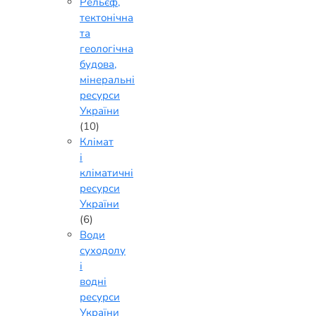
Рельєф,
тектонічна
та
геологічна
будова,
мінеральні
ресурси
України
(10)
Клімат
і
кліматичні
ресурси
України
(6)
Води
суходолу
і
водні
ресурси
України