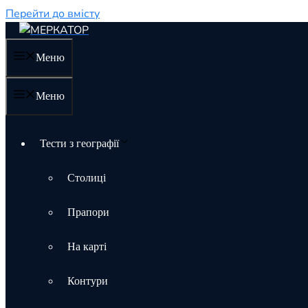
Перейти до вмісту
Меню
Меню
Тести з географії
Столиці
Прапори
На карті
Контури