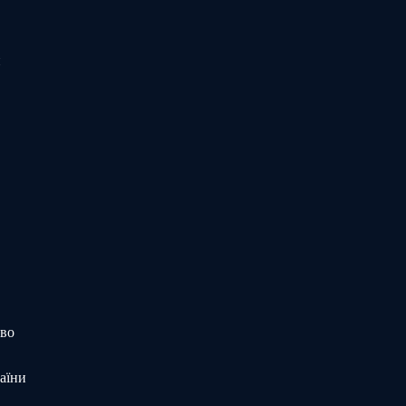
и
тво
аїни