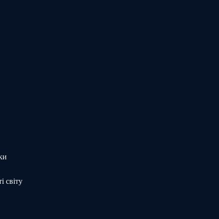
ки
і світу