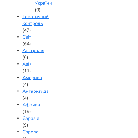
України
(9)
Тематичний
контроль
(47)
Світ
(64)
Австралія
(6)
Азія
(11)
Америка
(4)
Антарктида
(4)
Африка
(19)
Євразія
(9)
Європа