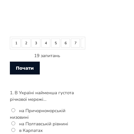
1
2
3
4
5
6
7
8
9
10
11
12
19 запитань
1. В Україні найменша густота
річкової мережі…
на Причорноморській
низовині
на Полтавській рівнині
в Карпатах