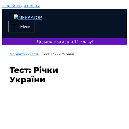
Перейти до вмісту
Меню
Додано тести для 11 класу!
Меркатор
›
Тести
›
Тест: Річки України
Тест: Річки
України