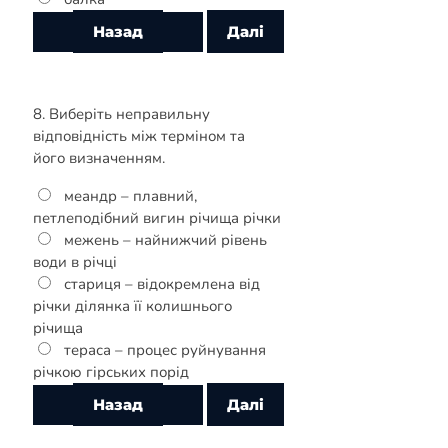
8. Виберіть неправильну
відповідність між терміном та
його визначенням.
меандр – плавний,
петлеподібний вигин річища річки
межень – найнижчий рівень
води в річці
стариця – відокремлена від
річки ділянка її колишнього
річища
тераса – процес руйнування
річкою гірських порід