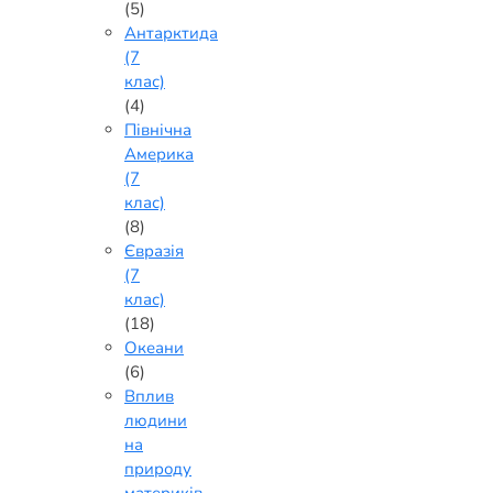
(5)
Антарктида
(7
клас)
(4)
Північна
Америка
(7
клас)
(8)
Євразія
(7
клас)
(18)
Океани
(6)
Вплив
людини
на
природу