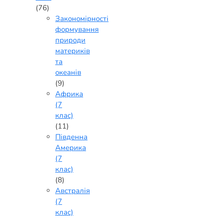
(76)
Закономірності
формування
природи
материків
та
океанів
(9)
Африка
(7
клас)
(11)
Південна
Америка
(7
клас)
(8)
Австралія
(7
клас)