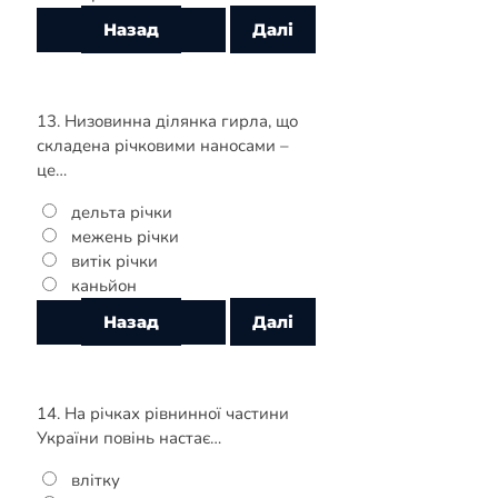
13. Низовинна ділянка гирла, що
складена річковими наносами –
це…
дельта річки
межень річки
витік річки
каньйон
14. На річках рівнинної частини
України повінь настає…
влітку