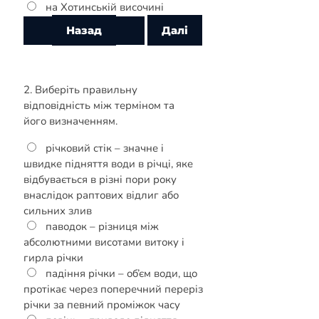
на Хотинській височині
2. Виберіть правильну
відповідність між терміном та
його визначенням.
річковий стік – значне і
швидке підняття води в річці, яке
відбувається в різні пори року
внаслідок раптових відлиг або
сильних злив
паводок – різниця між
абсолютними висотами витоку і
гирла річки
падіння річки – об’єм води, що
протікає через поперечний переріз
річки за певний проміжок часу