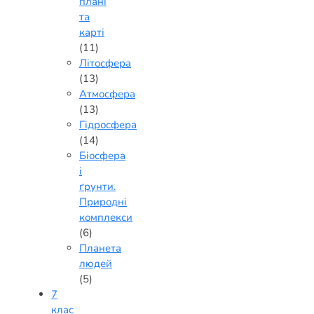
плані
та
карті
(11)
Літосфера
(13)
Атмосфера
(13)
Гідросфера
(14)
Біосфера
і
ґрунти.
Природні
комплекси
(6)
Планета
людей
(5)
7
клас