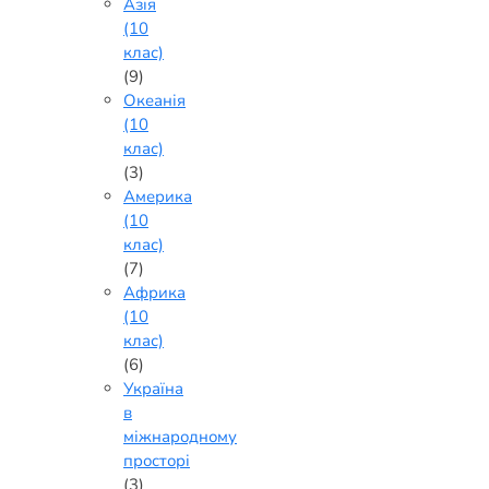
Азія
(10
клас)
(9)
Океанія
(10
клас)
(3)
Америка
(10
клас)
(7)
Африка
(10
клас)
(6)
Україна
в
міжнародному
просторі
(3)