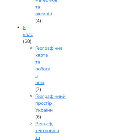
материків
та
океанів
(4)
8
клас
(68)
Географічна
карта
та
робота
з
нею
(7)
Географічний
простір
України
(6)
Рельєф,
тектонічна
та