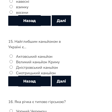
навесні
взимку
восени
15. Найглибшим каньйоном в
Україні є…
Актовський каньйон
Великий каньйон Криму
Дністровський каньйон
Смотрицький каньйон
16. Яка річка є типово гірською?
Чорний Черемош