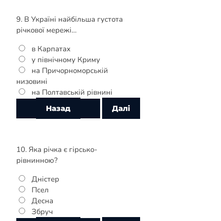
9. В Україні найбільша густота
річкової мережі…
в Карпатах
у північному Криму
на Причорноморській
низовині
на Полтавській рівнині
10. Яка річка є гірсько-
рівнинною?
Дністер
Псел
Десна
Збруч