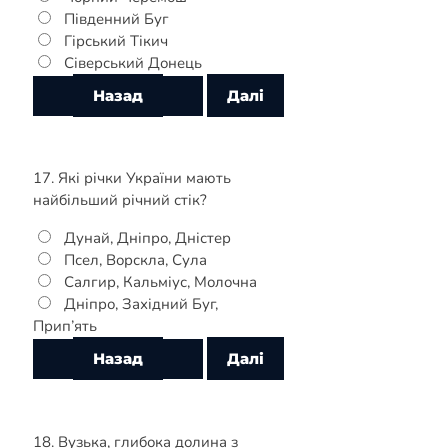
Південний Буг
Гірський Тікич
Сіверський Донець
17. Які річки України мають
найбільший річний стік?
Дунай, Дніпро, Дністер
Псел, Ворскла, Сула
Салгир, Кальміус, Молочна
Дніпро, Західний Буг,
Прип’ять
18. Вузька, глибока долина з