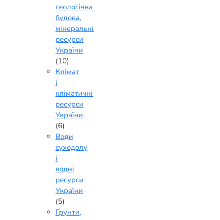
геологічна
будова,
мінеральні
ресурси
України
(10)
Клімат
і
кліматичні
ресурси
України
(6)
Води
суходолу
і
водні
ресурси
України
(5)
Ґрунти,