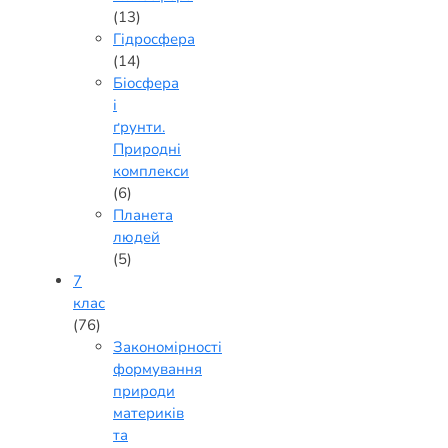
(13)
Гідросфера
(14)
Біосфера
і
ґрунти.
Природні
комплекси
(6)
Планета
людей
(5)
7
клас
(76)
Закономірності
формування
природи
материків
та