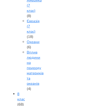
Америка
(7
клас)
(8)
Євразія
(7
клас)
(18)
Океани
(6)
Вплив
людини
на
природу
материків
та
океанів
(4)
8
клас
(68)