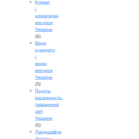
Клімат
і
кліматичні
ресурси
України
(6)
Води
суходолу
і
водні
ресурси
України
(5)
Ґрунти,
рослинність,
тваринний
світ
України
(5)
Ландшафти
України