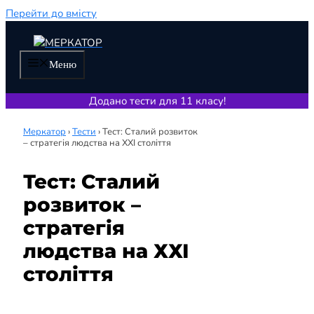
Перейти до вмісту
Меню
Додано тести для 11 класу!
Меркатор
›
Тести
›
Тест: Сталий розвиток
– стратегія людства на ХХІ століття
Тест: Сталий
розвиток –
стратегія
людства на ХХІ
століття