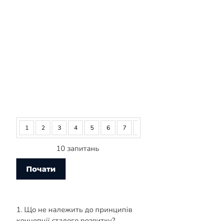
1
2
3
4
5
6
7
8
9
10
10 запитань
1. Що не належить до принципів
концепції сталого розвитку?