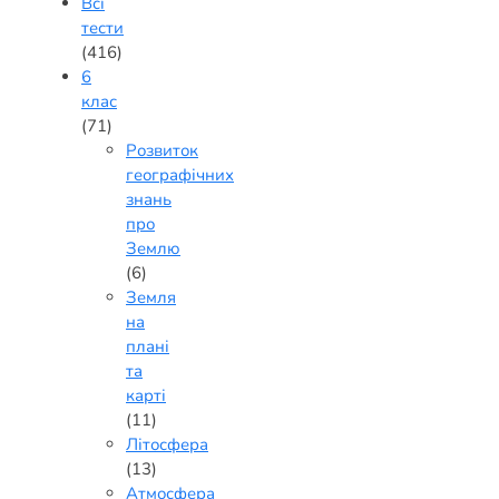
Всі
тести
(416)
6
клас
(71)
Розвиток
географічних
знань
про
Землю
(6)
Земля
на
плані
та
карті
(11)
Літосфера
(13)
Атмосфера