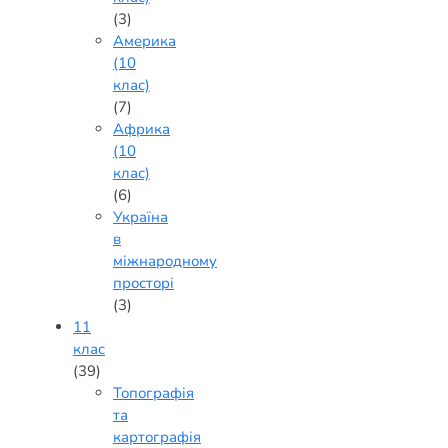
(3)
Америка
(10
клас)
(7)
Африка
(10
клас)
(6)
Україна
в
міжнародному
просторі
(3)
11
клас
(39)
Топографія
та
картографія