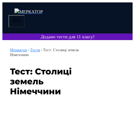
Перейти
до
вмісту
Меню
Додано тести для 11 класу!
Меркатор
›
Тести
›
Тест: Столиці земель
Німеччини
Тест: Столиці
земель
Німеччини