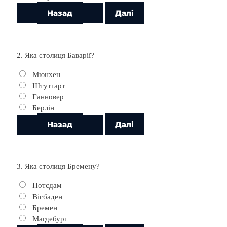
2. Яка столиця Баварії?
Мюнхен
Штутгарт
Ганновер
Берлін
3. Яка столиця Бремену?
Потсдам
Вісбаден
Бремен
Магдебург