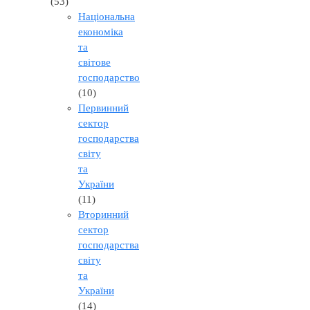
(53)
Національна
економіка
та
світове
господарство
(10)
Первинний
сектор
господарства
світу
та
України
(11)
Вторинний
сектор
господарства
світу
та
України
(14)