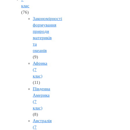
клас
(76)
Закономірності
формування
природи
материків
та
океанів
(9)
Африка
(7
клас)
(11)
Південна
Америка
(7
клас)
(8)
Австралія
(7