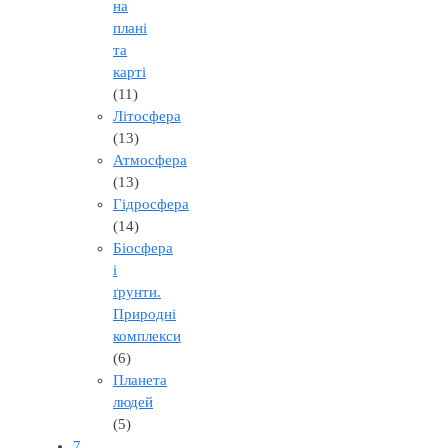
на
плані
та
карті
(11)
Літосфера
(13)
Атмосфера
(13)
Гідросфера
(14)
Біосфера
і
ґрунти.
Природні
комплекси
(6)
Планета
людей
(5)
7