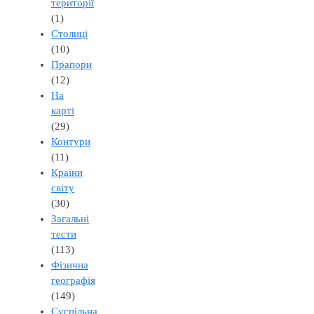
території
(1)
Столиці
(10)
Прапори
(12)
На
карті
(29)
Контури
(11)
Країни
світу
(30)
Загальні
тести
(113)
Фізична
географія
(149)
Суспільна