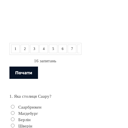
1
2
3
4
5
6
7
8
9
10
11
12
16 запитань
1. Яка столиця Саару?
Саарбрюкен
Магдебург
Берлін
Шверін