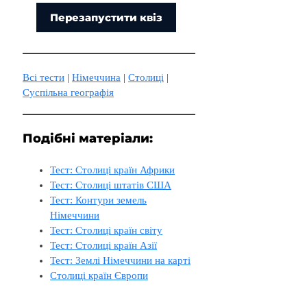
Перезапустити квіз
Всі тести
 | 
Німеччина
 | 
Столиці
 | 
Суспільна географія
Подібні матеріали:
Тест: Столиці країн Африки
Тест: Столиці штатів США
Тест: Контури земель
Німеччини
Тест: Столиці країн світу
Тест: Столиці країн Азії
Тест: Землі Німеччини на карті
Столиці країн Європи