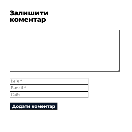
Залишити
коментар
Коментар
Ім’я
E-
mail
Сайт