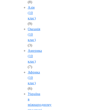
(8)
Азія
(10
клас)
(9)
Океанія
(10
клас)
(3)
Америка
(10
клас)
(7)
Африка
(10
клас)
(6)
Україна
в
міжнародному
просторі