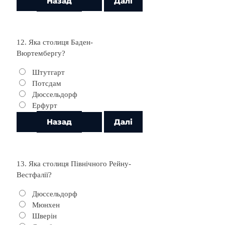
12. Яка столиця Баден-
Вюртембергу?
Штутгарт
Потсдам
Дюссельдорф
Ерфурт
13. Яка столиця Північного Рейну-
Вестфалії?
Дюссельдорф
Мюнхен
Шверін