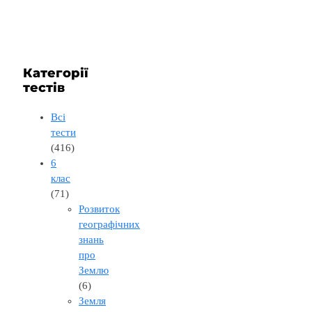
Категорії
тестів
Всі
тести
(416)
6
клас
(71)
Розвиток
географічних
знань
про
Землю
(6)
Земля