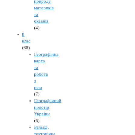
природу
материків
та
океанів
(4)
8
клас
(68)
Географічна
карта
та
робота
з
нею
(7)
Географічний
простір
України
(6)
Рельєф,
тектонічна