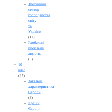
Третинний
сектор
господарства
світу
та
України
(11)
Глобальні
проблеми
людства
(5)
10
клас
(47)
Загальна
характеристика
Європи
(8)
Країни
Європи