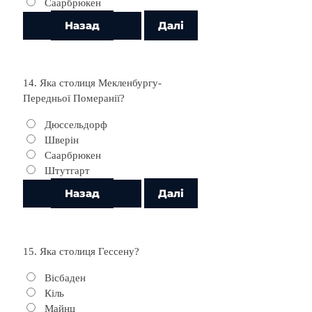
Саарбрюкен
14. Яка столиця Мекленбургу-
Передньої Померанії?
Дюссельдорф
Шверін
Саарбрюкен
Штутгарт
15. Яка столиця Гессену?
Вісбаден
Кіль
Майнц