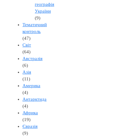
географія
України
(9)
Тематичний
контроль
(47)
Світ
(64)
Австралія
(6)
Азія
(11)
Америка
(4)
Антарктида
(4)
Африка
(19)
Євразія
(9)