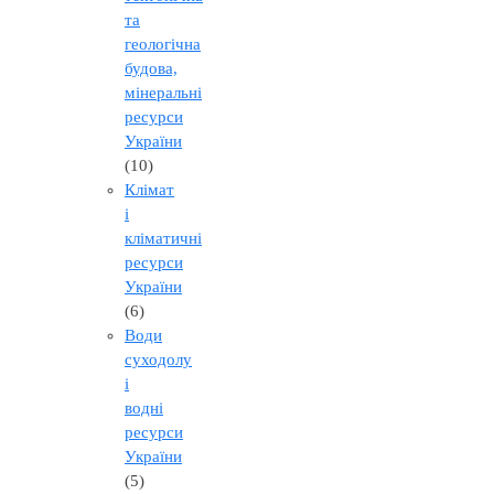
та
геологічна
будова,
мінеральні
ресурси
України
(10)
Клімат
і
кліматичні
ресурси
України
(6)
Води
суходолу
і
водні
ресурси
України
(5)