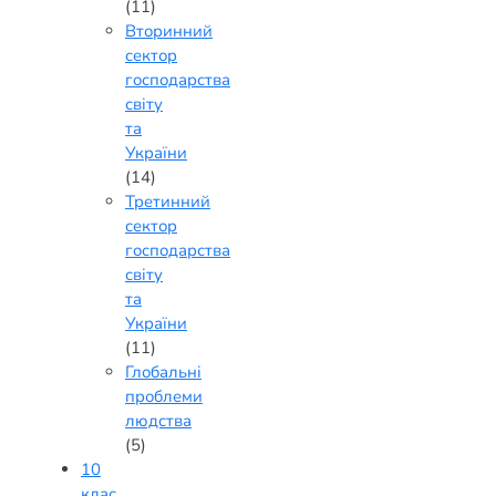
(11)
Вторинний
сектор
господарства
світу
та
України
(14)
Третинний
сектор
господарства
світу
та
України
(11)
Глобальні
проблеми
людства
(5)
10
клас