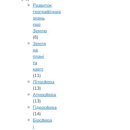
Розвиток
географічних
знань
про
Землю
(6)
Земля
на
плані
та
карті
(11)
Літосфера
(13)
Атмосфера
(13)
Гідросфера
(14)
Біосфера
і