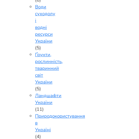
Води
суходолу
і
водні
ресурси
України
(5)
Ґрунти,
рослинність,
тваринний
світ
України
(5)
Ландшафти
України
(11)
Природокористування
в
Україні
(4)