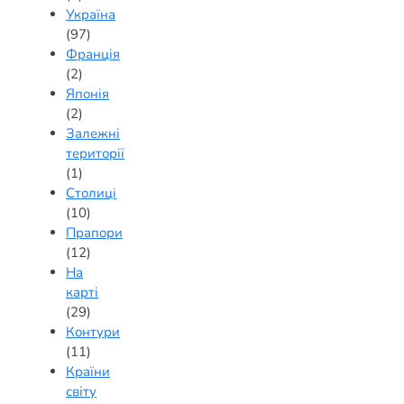
Україна
(97)
Франція
(2)
Японія
(2)
Залежні
території
(1)
Столиці
(10)
Прапори
(12)
На
карті
(29)
Контури
(11)
Країни
світу