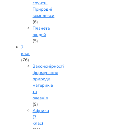
ґрунти.
Природні
комплекси
(6)
Планета
людей
(5)
7
клас
(76)
Закономірності
формування
природи
материків
та
океанів
(9)
Африка
(7
клас)