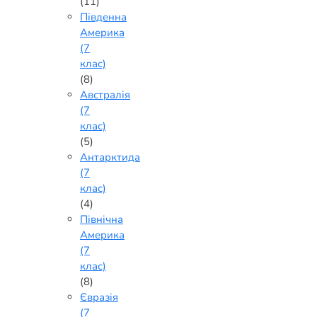
(11)
Південна
Америка
(7
клас)
(8)
Австралія
(7
клас)
(5)
Антарктида
(7
клас)
(4)
Північна
Америка
(7
клас)
(8)
Євразія
(7