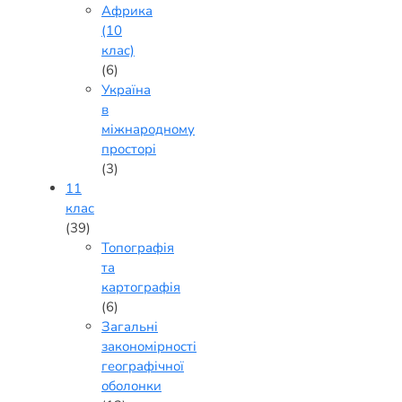
Африка
(10
клас)
(6)
Україна
в
міжнародному
просторі
(3)
11
клас
(39)
Топографія
та
картографія
(6)
Загальні
закономірності
географічної
оболонки