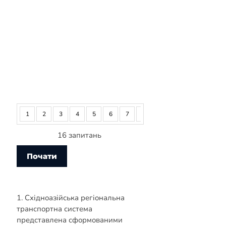
1
2
3
4
5
6
7
8
9
10
11
12
16 запитань
1. Східноазійська регіональна
транспортна система
представлена сформованими