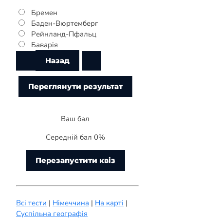
Бремен
Баден-Вюртемберг
Рейнланд-Пфальц
Баварія
Ваш бал
Середній бал 0%
Перезапустити квіз
Всі тести
|
Німеччина
|
На карті
|
Суспільна географія