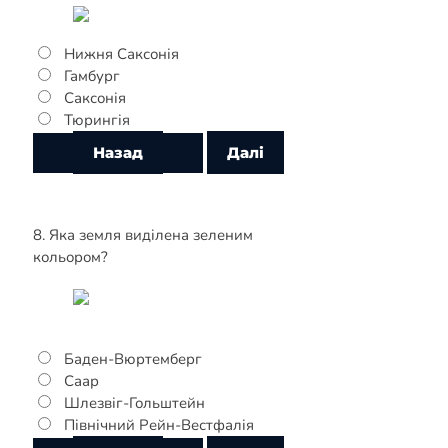
Нижня Саксонія
Гамбург
Саксонія
Тюрингія
8. Яка земля виділена зеленим
кольором?
Баден-Вюртемберг
Саар
Шлезвіг-Гольштейн
Північний Рейн-Вестфалія