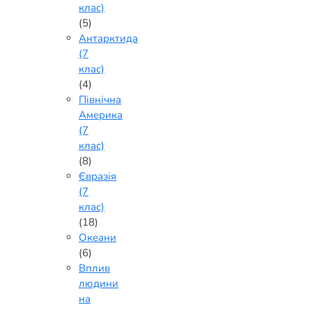
клас)
(5)
Антарктида
(7
клас)
(4)
Північна
Америка
(7
клас)
(8)
Євразія
(7
клас)
(18)
Океани
(6)
Вплив
людини
на