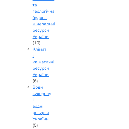
та
геологічна
будова,
мінеральні
ресурси
України
(10)
Клімат
і
кліматичні
ресурси
України
(6)
Води
суходолу
і
водні
ресурси
України
(5)