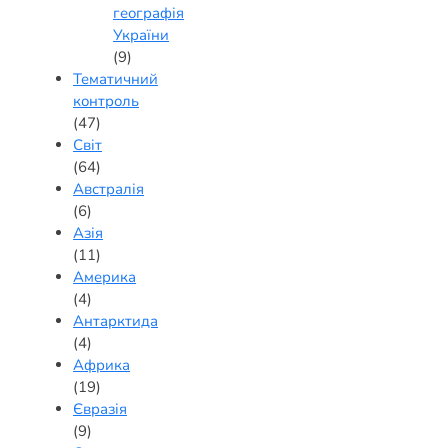
географія
України
(9)
Тематичний
контроль
(47)
Світ
(64)
Австралія
(6)
Азія
(11)
Америка
(4)
Антарктида
(4)
Африка
(19)
Євразія
(9)