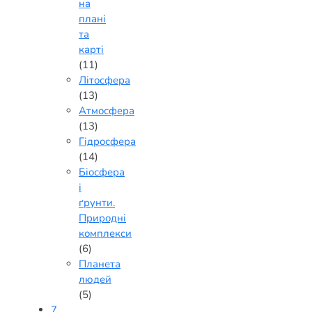
на
плані
та
карті
(11)
Літосфера
(13)
Атмосфера
(13)
Гідросфера
(14)
Біосфера
і
ґрунти.
Природні
комплекси
(6)
Планета
людей
(5)
7