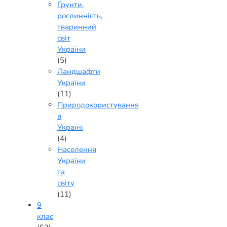
Ґрунти,
рослинність,
тваринний
світ
України
(5)
Ландшафти
України
(11)
Природокористування
в
Україні
(4)
Населення
України
та
світу
(11)
9
клас