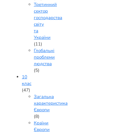
Третинний
сектор
господарства
світу
та
України
(11)
Глобальні
проблеми
людства
(5)
10
клас
(47)
Загальна
характеристика
Європи
(8)
Країни
Європи