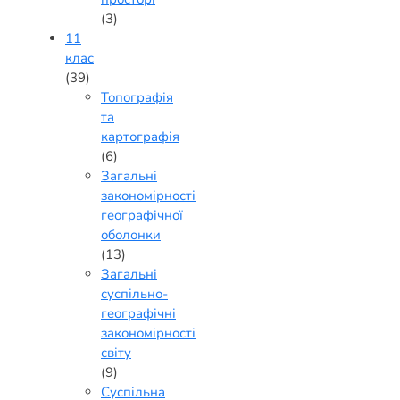
(3)
11
клас
(39)
Топографія
та
картографія
(6)
Загальні
закономірності
географічної
оболонки
(13)
Загальні
суспільно-
географічні
закономірності
світу
(9)
Суспільна