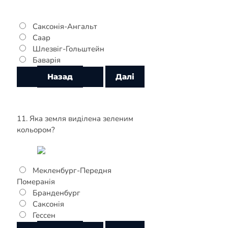
Саксонія-Ангальт
Саар
Шлезвіг-Гольштейн
Баварія
11. Яка земля виділена зеленим
кольором?
Мекленбург-Передня
Померанія
Бранденбург
Саксонія
Гессен