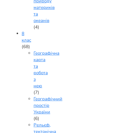
природу
материків
та
океанів
(4)
8
клас
(68)
Географічна
карта
та
робота
з
нею
(7)
Географічний
простір
України
(6)
Рельєф,
тектонічна