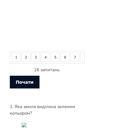
1
2
3
4
5
6
7
8
9
10
11
12
16 запитань
1. Яка земля виділена зеленим
кольором?