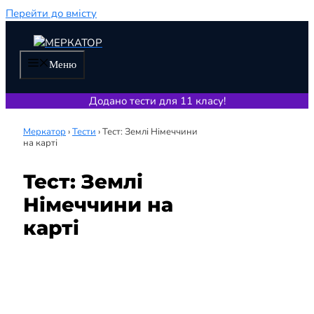
Перейти до вмісту
Меню
Додано тести для 11 класу!
Меркатор
›
Тести
›
Тест: Землі Німеччини
на карті
Тест: Землі
Німеччини на
карті