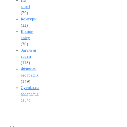
На
карті
(29)
Контури
(11)
Країни
світу
(30)
Загальні
тести
(113)
Фізична
географія
(149)
Суспільна
географія
(154)