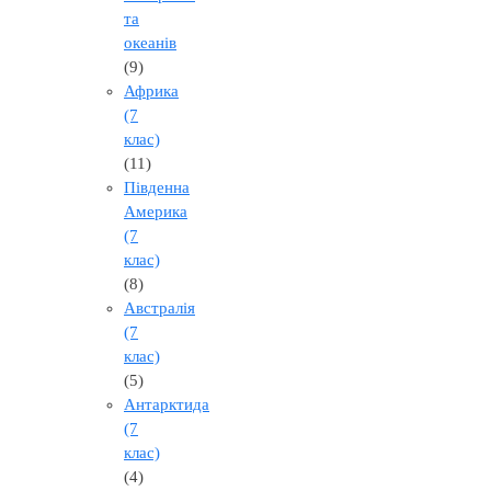
та
океанів
(9)
Африка
(7
клас)
(11)
Південна
Америка
(7
клас)
(8)
Австралія
(7
клас)
(5)
Антарктида
(7
клас)
(4)