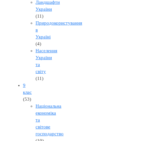
Ландшафти
України
(11)
Природокористування
в
Україні
(4)
Населення
України
та
світу
(11)
9
клас
(53)
Національна
економіка
та
світове
господарство
(10)