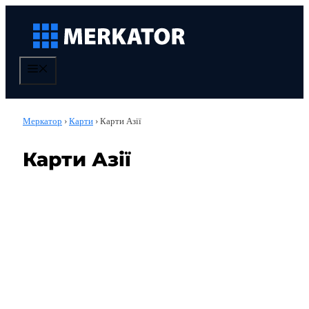
Перейти
до
вмісту
Меню
Меркатор
›
Карти
›
Карти Азії
Карти Азії