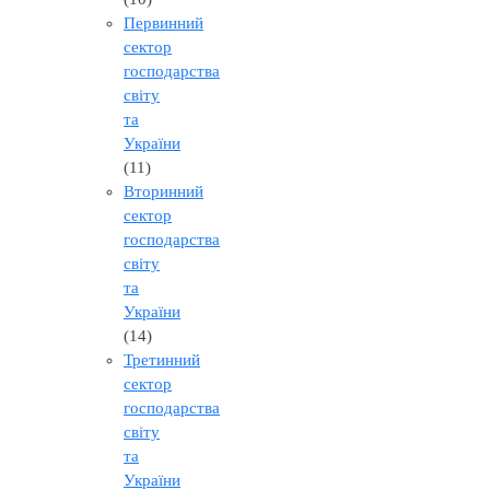
Первинний
сектор
господарства
світу
та
України
(11)
Вторинний
сектор
господарства
світу
та
України
(14)
Третинний
сектор
господарства
світу
та
України