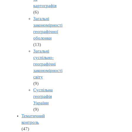
картографія
(6)
Загальні
закономірності
географічної
оболонки
(13)
Загальні
суспільно-
географічні
закономірності
світу
(9)
Суспільна
географія
України
(9)
Тематичний
контроль
(47)