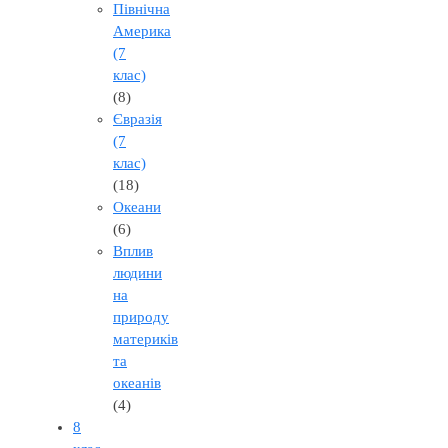
Північна
Америка
(7
клас)
(8)
Євразія
(7
клас)
(18)
Океани
(6)
Вплив
людини
на
природу
материків
та
океанів
(4)
8