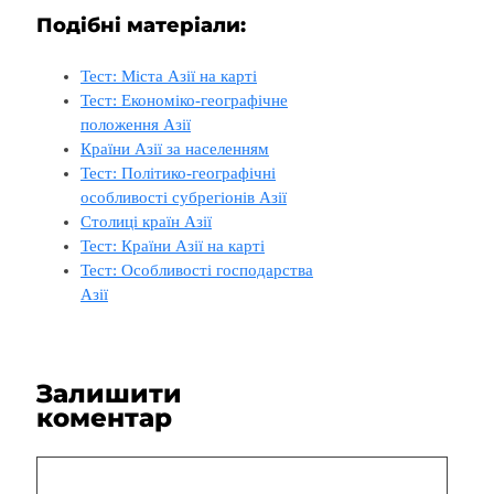
Подібні матеріали:
Тест: Міста Азії на карті
Тест: Економіко-географічне
положення Азії
Країни Азії за населенням
Тест: Політико-географічні
особливості cубрегіонів Азії
Столиці країн Азії
Тест: Країни Азії на карті
Тест: Особливості господарства
Азії
Залишити
коментар
Коментар