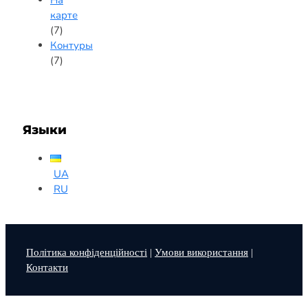
карте
(7)
Контуры
(7)
Языки
UA
RU
Політика конфіденційності
|
Умови використання
|
Контакти