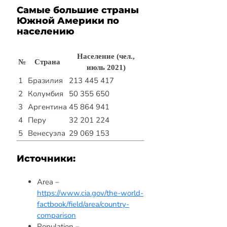
Самые большие страны
Южной Америки по
населению
Население (чел.,
№
Страна
июль 2021)
1
Бразилия
213 445 417
2
Колумбия
50 355 650
3
Аргентина
45 864 941
4
Перу
32 201 224
5
Венесуэла
29 069 153
Источники:
Area –
https://www.cia.gov/the-world-
factbook/field/area/country-
comparison
Population –