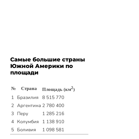
Самые большие страны
Южной Америки по
площади
2
№
Страна
Площадь (км
)
1
Бразилия
8 515 770
2
Аргентина
2 780 400
3
Перу
1 285 216
4
Колумбия
1 138 910
5
Боливия
1 098 581