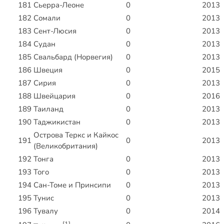
181
Сьерра-Леоне
0
2013
182
Сомали
0
2013
183
Сент-Люсия
0
2013
184
Судан
0
2013
185
Свальбард (Норвегия)
0
2013
186
Швеция
0
2015
187
Сирия
0
2013
188
Швейцария
0
2016
189
Таиланд
0
2013
190
Таджикистан
0
2013
Острова Теркс и Кайкос
191
0
2013
(Великобритания)
192
Тонга
0
2013
193
Того
0
2013
194
Сан-Томе и Принсипи
0
2013
195
Тунис
0
2013
196
Тувалу
0
2014
[1]