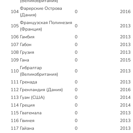
(Великобритания)
Фарерские Острова
104
0
2016
(Дания)
Французская Полинезия
105
0
2013
(Франция)
106
Гамбия
0
2013
107
Габон
0
2013
108
Грузия
0
2013
109
Гана
0
2015
Гибралтар
110
0
2013
(Великобритания)
111
Гренада
0
2013
112
Гренландия (Дания)
0
2016
113
Гуам (США)
0
2014
114
Греция
0
2014
115
Гватемала
0
2013
116
Гвинея
0
2013
117
Гайана
0
2013