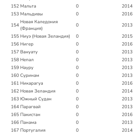
152
Мальта
0
2014
153
Мальдивы
0
2016
Новая Каледония
154
0
2013
(Франция)
155
Ниуэ (Новая Зеландия)
0
2015
156
Нигер
0
2016
157
Вануату
0
2013
158
Непал
0
2013
159
Науру
0
2013
160
Суринам
0
2013
161
Никарагуа
0
2016
162
Новая Зеландия
0
2014
163
Южный Судан
0
2013
164
Парагвай
0
2013
165
Пакистан
0
2016
166
Панама
0
2013
167
Португалия
0
2014