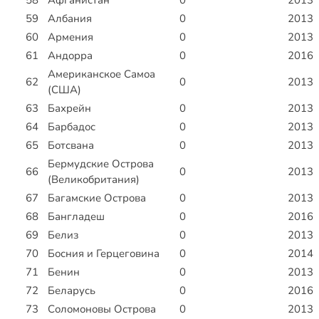
58
Афганистан
0
2013
59
Албания
0
2013
60
Армения
0
2013
61
Андорра
0
2016
Американское Самоа
62
0
2013
(США)
63
Бахрейн
0
2013
64
Барбадос
0
2013
65
Ботсвана
0
2013
Бермудские Острова
66
0
2013
(Великобритания)
67
Багамские Острова
0
2013
68
Бангладеш
0
2016
69
Белиз
0
2013
70
Босния и Герцеговина
0
2014
71
Бенин
0
2013
72
Беларусь
0
2016
73
Соломоновы Острова
0
2013