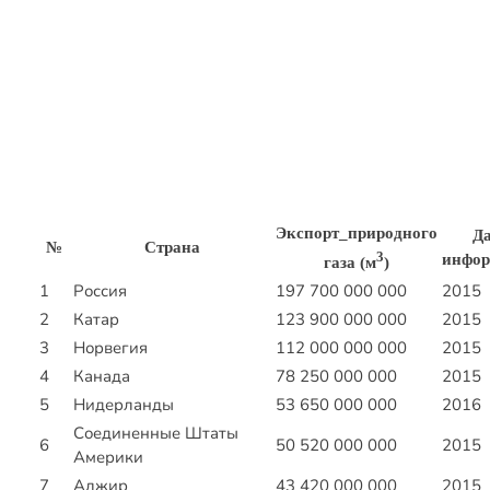
Экспорт_природного
Д
№
Страна
3
инфо
газа (м
)
1
Россия
197 700 000 000
2015
2
Катар
123 900 000 000
2015
3
Норвегия
112 000 000 000
2015
4
Канада
78 250 000 000
2015
5
Нидерланды
53 650 000 000
2016
Соединенные Штаты
6
50 520 000 000
2015
Америки
7
Алжир
43 420 000 000
2015