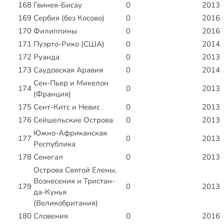
168
Гвинея-Бисау
0
2013
169
Сербия (без Косово)
0
2016
170
Филиппины
0
2016
171
Пуэрто-Рико (США)
0
2014
172
Руанда
0
2013
173
Саудовская Аравия
0
2014
Сен-Пьер и Микелон
174
0
2013
(Франция)
175
Сент-Китс и Невис
0
2013
176
Сейшельские Острова
0
2013
Южно-Африканская
177
0
2013
Республика
178
Сенегал
0
2013
Острова Святой Елены,
Вознесения и Тристан-
179
0
2013
да-Кунья
(Великобритания)
180
Словения
0
2016