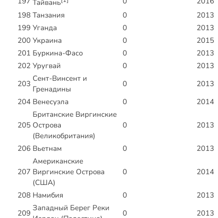
197
0
2016
Тайвань
198
Танзания
0
2013
199
Уганда
0
2013
200
Украина
0
2015
201
Буркина-Фасо
0
2013
202
Уругвай
0
2013
Сент-Винсент и
203
0
2013
Гренадины
204
Венесуэла
0
2014
Британские Виргинские
205
Острова
0
2013
(Великобритания)
206
Вьетнам
0
2013
Американские
207
Виргинские Острова
0
2014
(США)
208
Намибия
0
2013
Западный Берег Реки
209
0
2013