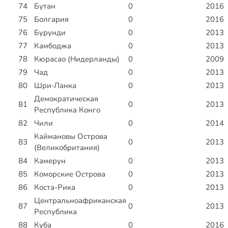
74
Бутан
0
2016
75
Болгария
0
2016
76
Бурунди
0
2013
77
Камбоджа
0
2013
78
Кюрасао (Нидерланды)
0
2009
79
Чад
0
2013
80
Шри-Ланка
0
2013
Демократическая
81
0
2013
Республика Конго
82
Чили
0
2014
Каймановы Острова
83
0
2013
(Великобритания)
84
Камерун
0
2013
85
Коморские Острова
0
2013
86
Коста-Рика
0
2013
Центральноафриканская
87
0
2013
Республика
88
Куба
0
2016