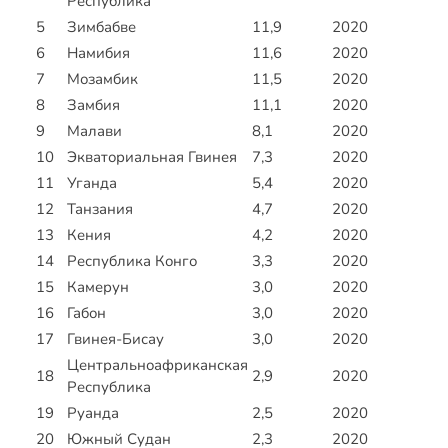
Республика
5
Зимбабве
11,9
2020
6
Намибия
11,6
2020
7
Мозамбик
11,5
2020
8
Замбия
11,1
2020
9
Малави
8,1
2020
10
Экваториальная Гвинея
7,3
2020
11
Уганда
5,4
2020
12
Танзания
4,7
2020
13
Кения
4,2
2020
14
Республика Конго
3,3
2020
15
Камерун
3,0
2020
16
Габон
3,0
2020
17
Гвинея-Бисау
3,0
2020
Центральноафриканская
18
2,9
2020
Республика
19
Руанда
2,5
2020
20
Южный Судан
2,3
2020