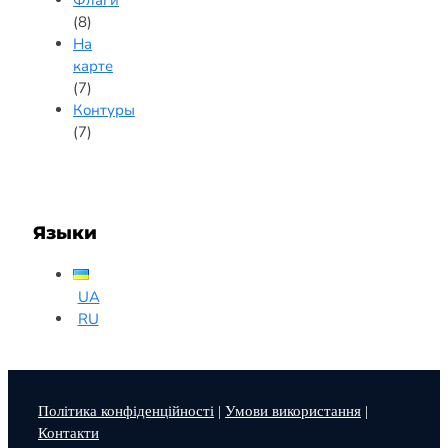
(8)
На
карте
(7)
Контуры
(7)
Языки
UA
RU
Політика конфіденційності
|
Умови використання
|
Контакти