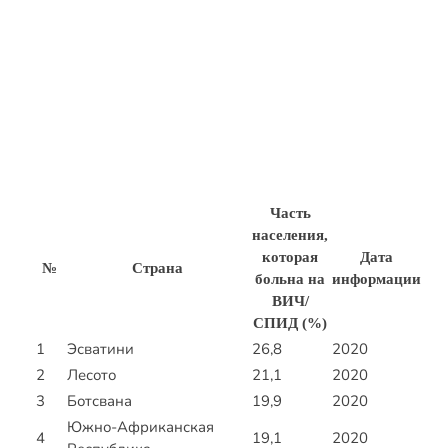
Часть
населения,
которая
Дата
№
Страна
больна на
информации
ВИЧ/
СПИД (%)
1
Эсватини
26,8
2020
2
Лесото
21,1
2020
3
Ботсвана
19,9
2020
Южно-Африканская
4
19,1
2020