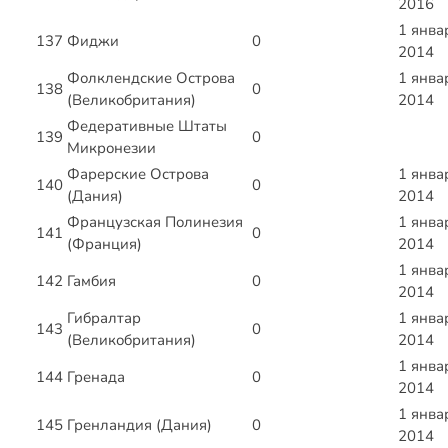
2016
1 янва
137
Фиджи
0
2014
Фолклендские Острова
1 янва
138
0
(Великобритания)
2014
Федеративные Штаты
139
0
Микронезии
Фарерские Острова
1 янва
140
0
(Дания)
2014
Французская Полинезия
1 янва
141
0
(Франция)
2014
1 янва
142
Гамбия
0
2014
Гибралтар
1 янва
143
0
(Великобритания)
2014
1 янва
144
Гренада
0
2014
1 янва
145
Гренландия (Дания)
0
2014