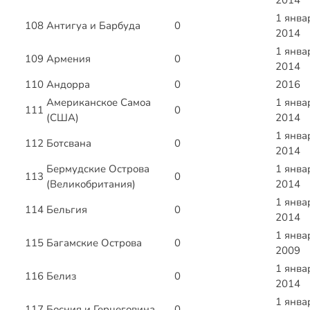
2014
1 янва
108
Антигуа и Барбуда
0
2014
1 янва
109
Армения
0
2014
110
Андорра
0
2016
Американское Самоа
1 янва
111
0
(США)
2014
1 янва
112
Ботсвана
0
2014
Бермудские Острова
1 янва
113
0
(Великобритания)
2014
1 янва
114
Бельгия
0
2014
1 янва
115
Багамские Острова
0
2009
1 янва
116
Белиз
0
2014
1 янва
117
Босния и Герцеговина
0