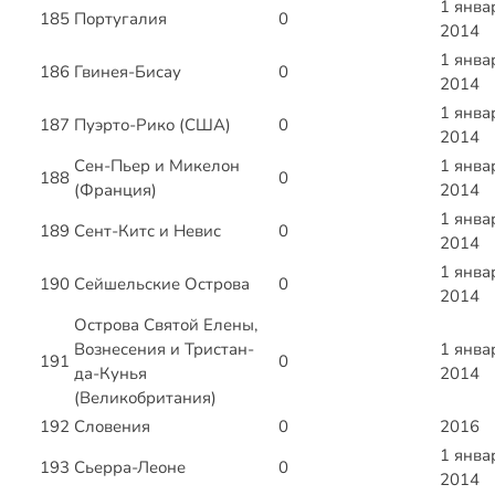
1 янва
185
Португалия
0
2014
1 янва
186
Гвинея-Бисау
0
2014
1 янва
187
Пуэрто-Рико (США)
0
2014
Сен-Пьер и Микелон
1 янва
188
0
(Франция)
2014
1 янва
189
Сент-Китс и Невис
0
2014
1 янва
190
Сейшельские Острова
0
2014
Острова Святой Елены,
Вознесения и Тристан-
1 янва
191
0
да-Кунья
2014
(Великобритания)
192
Словения
0
2016
1 янва
193
Сьерра-Леоне
0
2014