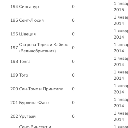
1 янва
194
Сингапур
0
2015
1 янва
195
Сент-Люсия
0
2014
1 янва
196
Швеция
0
2014
Острова Теркс и Кайкос
1 янва
197
0
(Великобритания)
2014
1 янва
198
Тонга
0
2014
1 янва
199
Того
0
2014
1 янва
200
Сан-Томе и Принсипи
0
2014
1 янва
201
Буркина-Фасо
0
2014
1 янва
202
Уругвай
0
2014
Сент-Винсент и
1 янва