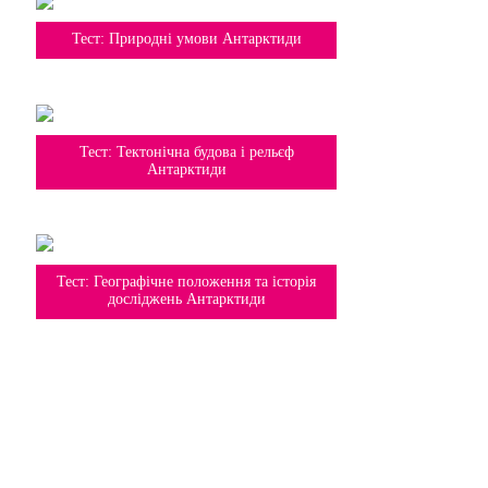
7 клас
Тест: Природні умови Антарктиди
7 клас
Тест: Тектонічна будова і рельєф
Антарктиди
7 клас
Тест: Географічне положення та історія
досліджень Антарктиди