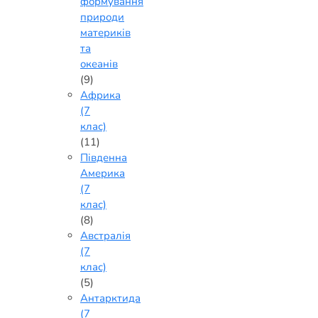
формування
природи
материків
та
океанів
(9)
Африка
(7
клас)
(11)
Південна
Америка
(7
клас)
(8)
Австралія
(7
клас)
(5)
Антарктида
(7