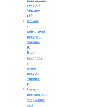
мінеральні
ресурси
України
(10)
Клімат
і
кліматичні
ресурси
України
(6)
Води
суходолу
і
водні
ресурси
України
(5)
Ґрунти,
рослинність,
тваринний
світ