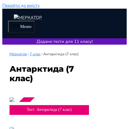
Перейти до вмісту
Меню
Додано тести для 11 класу!
Меркатор
›
7 клас
›
Антарктида (7 клас)
Антарктида (7
клас)
Тема
7 клас
Тест: Антарктида (7 клас)