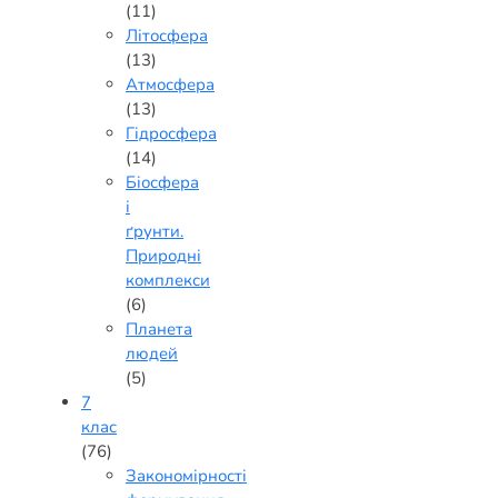
(11)
Літосфера
(13)
Атмосфера
(13)
Гідросфера
(14)
Біосфера
і
ґрунти.
Природні
комплекси
(6)
Планета
людей
(5)
7
клас
(76)
Закономірності