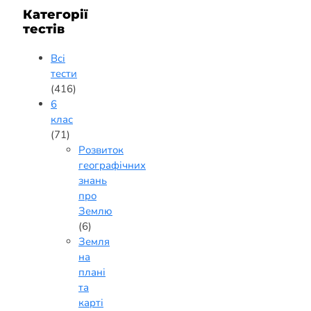
Категорії
тестів
Всі
тести
(416)
6
клас
(71)
Розвиток
географічних
знань
про
Землю
(6)
Земля
на
плані
та
карті