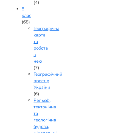
(4)
8
клас
(68)
Географічна
карта
та
робота
з
нею
(7)
Географічний
простір
України
(6)
Рельєф,
тектонічна
та
геологічна
будова,