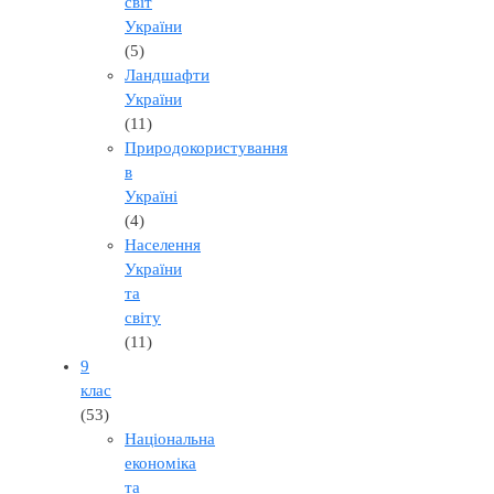
світ
України
(5)
Ландшафти
України
(11)
Природокористування
в
Україні
(4)
Населення
України
та
світу
(11)
9
клас
(53)
Національна
економіка
та