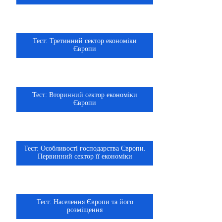
Тест: Третинний сектор економіки
10 клас
Європи
Тест: Вторинний сектор економіки
10 клас
Європи
Тест: Особливості господарства Європи.
10 клас
Первинний сектор її економіки
Тест: Населення Європи та його
10 клас
розміщення