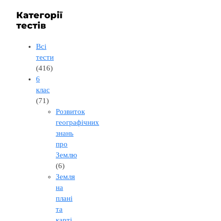
Категорії
тестів
Всі
тести
(416)
6
клас
(71)
Розвиток
географічних
знань
про
Землю
(6)
Земля
на
плані
та
карті