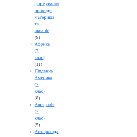
формування
природи
материків
та
океанів
(9)
Африка
(7
клас)
(11)
Південна
Америка
(7
клас)
(8)
Австралія
(7
клас)
(5)
Антарктида