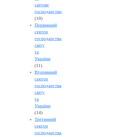
світове
господарство
(10)
Первинний
сектор
господарства
світу
та
України
(11)
Вторинний
сектор
господарства
світу
та
України
(14)
Третинний
сектор
господарства