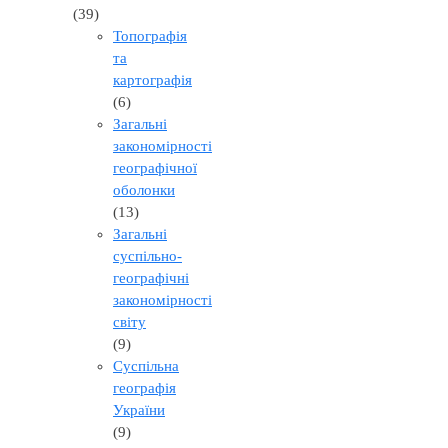
(39)
Топографія
та
картографія
(6)
Загальні
закономірності
географічної
оболонки
(13)
Загальні
суспільно-
географічні
закономірності
світу
(9)
Суспільна
географія
України
(9)