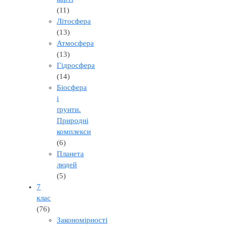
(11)
Літосфера
(13)
Атмосфера
(13)
Гідросфера
(14)
Біосфера
і
ґрунти.
Природні
комплекси
(6)
Планета
людей
(5)
7
клас
(76)
Закономірності