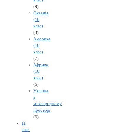
клас)
(9)
Океанія
(10
клас)
(3)
Америка
(10
клас)
(7)
Африка
(10
клас)
(6)
Україна
в
міжнародному
просторі
(3)
11
клас