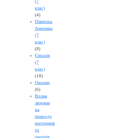
(7
клас)
(4)
Північна
Америка
(7
клас)
(8)
Євразія
(7
клас)
(18)
Океани
(6)
Вплив
людини
на
природу
материків
та
океанів