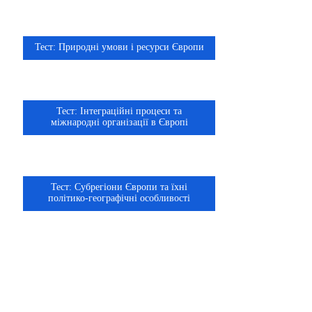
Тест: Природні умови і ресурси Європи
10 клас
Тест: Інтеграційні процеси та
10 клас
міжнародні організації в Європі
Тест: Субрегіони Європи та їхні
10 клас
політико-географічні особливості