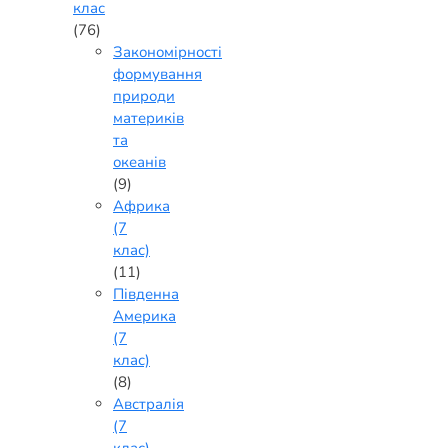
клас
(76)
Закономірності
формування
природи
материків
та
океанів
(9)
Африка
(7
клас)
(11)
Південна
Америка
(7
клас)
(8)
Австралія
(7