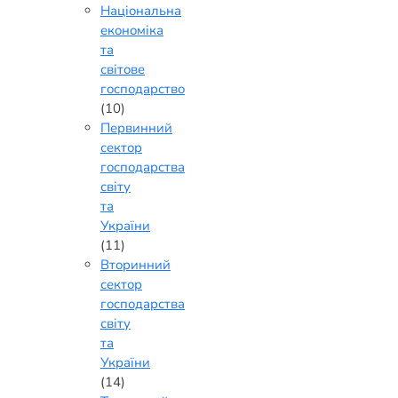
Національна
економіка
та
світове
господарство
(10)
Первинний
сектор
господарства
світу
та
України
(11)
Вторинний
сектор
господарства
світу
та
України
(14)