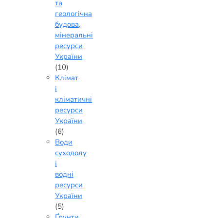
та
геологічна
будова,
мінеральні
ресурси
України
(10)
Клімат
і
кліматичні
ресурси
України
(6)
Води
суходолу
і
водні
ресурси
України
(5)
Ґрунти,