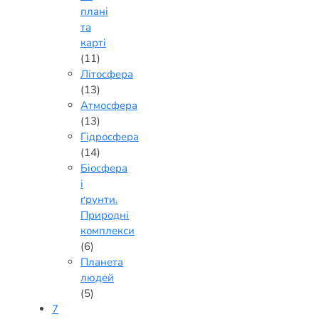
плані
та
карті
(11)
Літосфера
(13)
Атмосфера
(13)
Гідросфера
(14)
Біосфера
і
ґрунти.
Природні
комплекси
(6)
Планета
людей
(5)
7