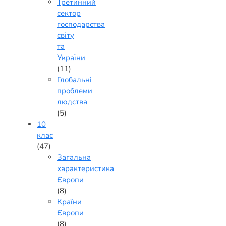
Третинний
сектор
господарства
світу
та
України
(11)
Глобальні
проблеми
людства
(5)
10
клас
(47)
Загальна
характеристика
Європи
(8)
Країни
Європи
(8)