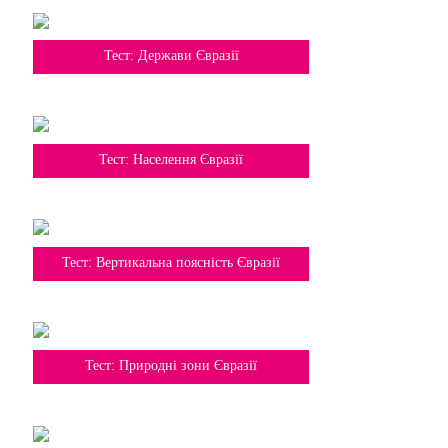
7 клас
Тест: Держави Євразії
7 клас
Тест: Населення Євразії
7 клас
Тест: Вертикальна поясність Євразії
7 клас
Тест: Природні зони Євразії