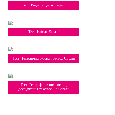
7 клас
Тест: Води суходолу Євразії
7 клас
Тест: Клімат Євразії
7 клас
Тест: Тектонічна будова і рельєф Євразії
7 клас
Тест: Географічне положення,
дослідження та освоєння Євразії