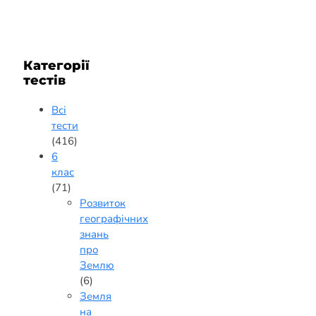
Категорії
тестів
Всі
тести
(416)
6
клас
(71)
Розвиток
географічних
знань
про
Землю
(6)
Земля
на