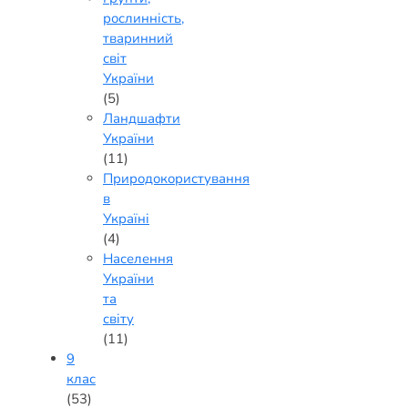
рослинність,
тваринний
світ
України
(5)
Ландшафти
України
(11)
Природокористування
в
Україні
(4)
Населення
України
та
світу
(11)
9
клас
(53)