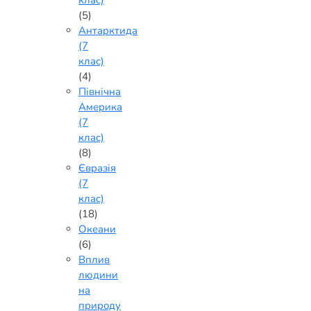
клас)
(5)
Антарктида
(7
клас)
(4)
Північна
Америка
(7
клас)
(8)
Євразія
(7
клас)
(18)
Океани
(6)
Вплив
людини
на
природу