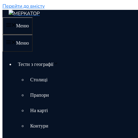
Перейти до вмісту
Меню
Меню
Тести з географії
Столиці
Прапори
На карті
Контури