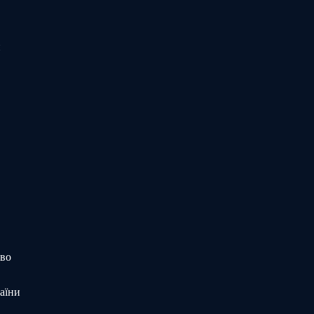
и
тво
аїни