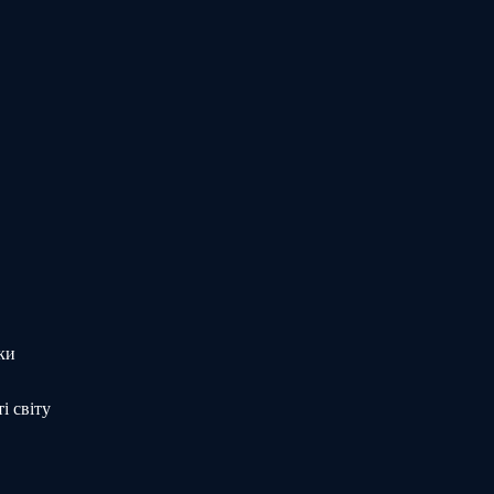
ки
і світу