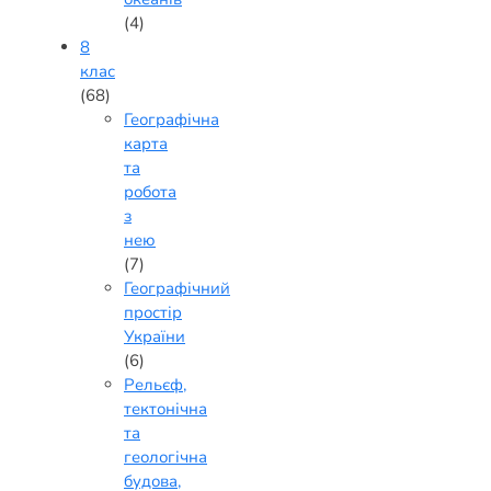
(4)
8
клас
(68)
Географічна
карта
та
робота
з
нею
(7)
Географічний
простір
України
(6)
Рельєф,
тектонічна
та
геологічна
будова,