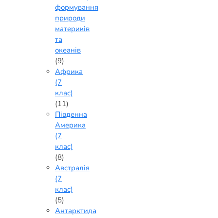
формування
природи
материків
та
океанів
(9)
Африка
(7
клас)
(11)
Південна
Америка
(7
клас)
(8)
Австралія
(7
клас)
(5)
Антарктида