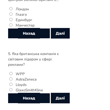
Лондон
Глазго
Единбург
Манчестер
5. Яка британська компанія є
світовим лідером у сфері
реклами?
WPP
AstraZeneca
Lloyds
GlaxoSmithKline