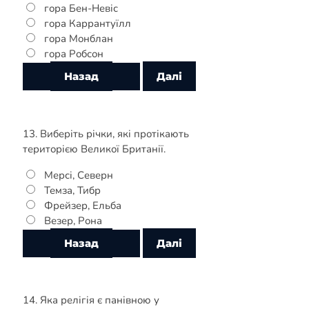
гора Бен-Невіс
гора Каррантуїлл
гора Монблан
гора Робсон
13. Виберіть річки, які протікають
територією Великої Британії.
Мерсі, Северн
Темза, Тибр
Фрейзер, Ельба
Везер, Рона
14. Яка релігія є панівною у