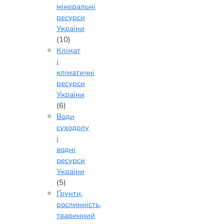
мінеральні
ресурси
України
(10)
Клімат
і
кліматичні
ресурси
України
(6)
Води
суходолу
і
водні
ресурси
України
(5)
Ґрунти,
рослинність,
тваринний