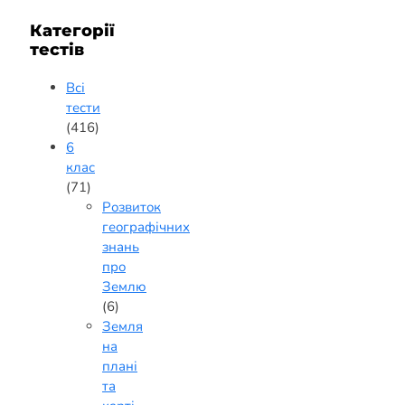
Категорії
тестів
Всі
тести
(416)
6
клас
(71)
Розвиток
географічних
знань
про
Землю
(6)
Земля
на
плані
та