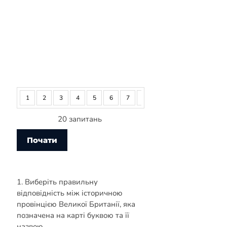
1
2
3
4
5
6
7
8
9
10
11
12
20 запитань
1. Виберіть правильну
відповідність між історичною
провінцією Великої Британії, яка
позначена на карті буквою та її
назвою.