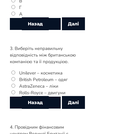
В
Г
А
3. Виберіть неправильну
відповідність між британською
компанією та її продукцією.
Unilever – косметика
British Petroleum – одяг
AstraZeneca – ліки
Rolls-Royce – двигуни
4. Провідним фінансовим
центром Великої Британії є…