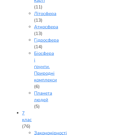
карті
(11)
Літосфера
(13)
Атмосфера
(13)
Гідросфера
(14)
Біосфера
і
ґрунти.
Природні
комплекси
(6)
Планета
людей
(5)
7
клас
(76)
Закономірності