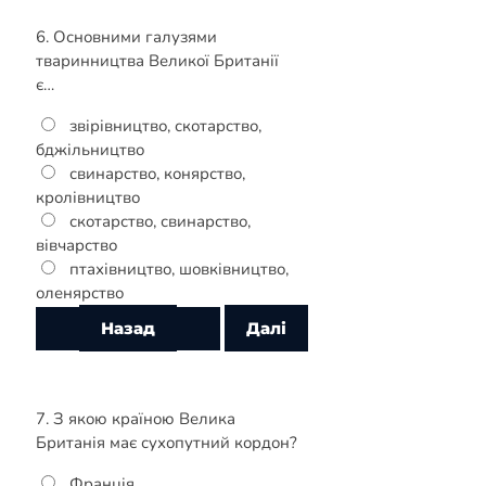
6. Основними галузями
тваринництва Великої Британії
є…
звірівництво, скотарство,
бджільництво
свинарство, конярство,
кролівництво
скотарство, свинарство,
вівчарство
птахівництво, шовківництво,
оленярство
7. З якою країною Велика
Британія має сухопутний кордон?
Франція