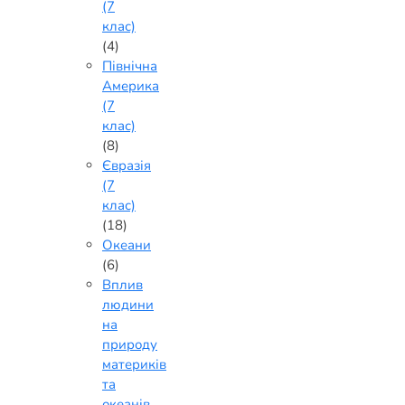
(7
клас)
(4)
Північна
Америка
(7
клас)
(8)
Євразія
(7
клас)
(18)
Океани
(6)
Вплив
людини
на
природу
материків
та
океанів