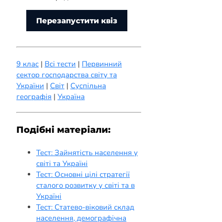
Перезапустити квіз
9 клас
|
Всі тести
|
Первинний
сектор господарства світу та
України
|
Світ
|
Суспільна
географія
|
Україна
Подібні матеріали:
Тест: Зайнятість населення у
світі та Україні
Тест: Основні цілі стратегії
сталого розвитку у світі та в
Україні
Тест: Статево-віковий склад
населення, демографічна