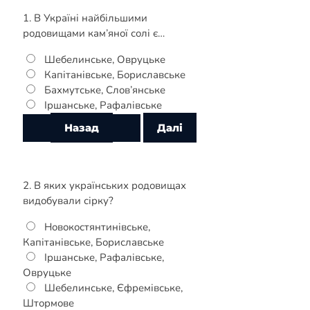
1. В Україні найбільшими
родовищами кам’яної солі є…
Шебелинське, Овруцьке
Капітанівське, Бориславське
Бахмутське, Слов’янське
Іршанське, Рафалівське
2. В яких українських родовищах
видобували сірку?
Новокостянтинівське,
Капітанівське, Бориславське
Іршанське, Рафалівське,
Овруцьке
Шебелинське, Єфремівське,
Штормове