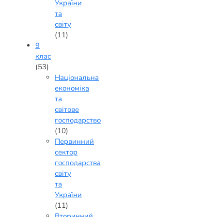
України
та
світу
(11)
9
клас
(53)
Національна
економіка
та
світове
господарство
(10)
Первинний
сектор
господарства
світу
та
України
(11)
Вторинний