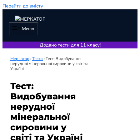
Перейти до вмісту
Меню
Додано тести для 11 класу!
Меркатор
›
Тести
›
Тест: Видобування
нерудної мінеральної сировини у світі та
Україні
Тест:
Видобування
нерудної
мінеральної
сировини у
світі та Україні