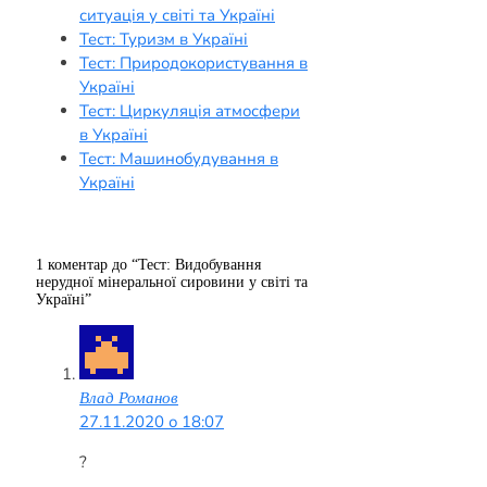
ситуація у світі та Україні
Тест: Туризм в Україні
Тест: Природокористування в
Україні
Тест: Циркуляція атмосфери
в Україні
Тест: Машинобудування в
Україні
1 коментар до “Тест: Видобування
нерудної мінеральної сировини у світі та
Україні”
Влад Романов
27.11.2020 о 18:07
?