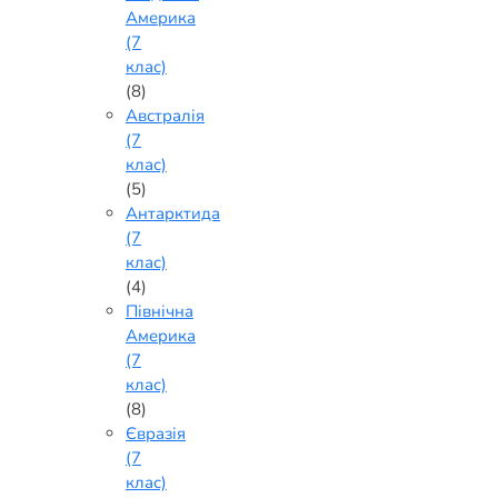
Америка
(7
клас)
(8)
Австралія
(7
клас)
(5)
Антарктида
(7
клас)
(4)
Північна
Америка
(7
клас)
(8)
Євразія
(7
клас)