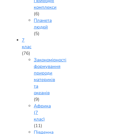
Природні
комплекси
(6)
Планета
людей
(5)
7
клас
(76)
Закономірності
формування
природи
материків
та
океанів
(9)
Африка
(7
клас)
(11)
Південна