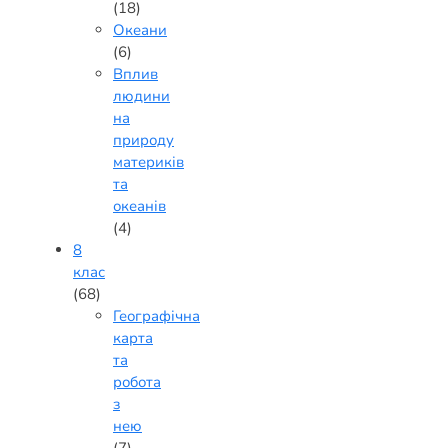
(18)
Океани
(6)
Вплив
людини
на
природу
материків
та
океанів
(4)
8
клас
(68)
Географічна
карта
та
робота
з
нею
(7)