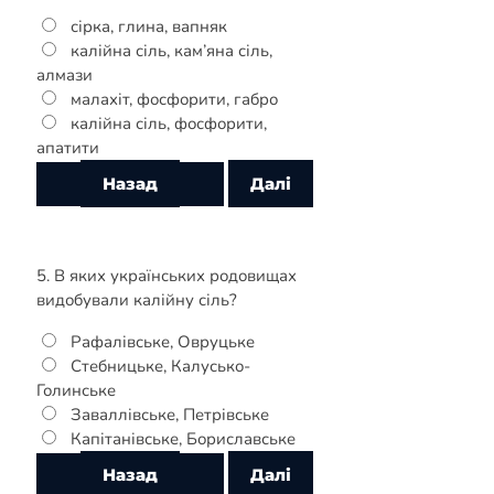
сірка, глина, вапняк
калійна сіль, кам’яна сіль,
алмази
малахіт, фосфорити, габро
калійна сіль, фосфорити,
апатити
5. В яких українських родовищах
видобували калійну сіль?
Рафалівське, Овруцьке
Стебницьке, Калусько-
Голинське
Заваллівське, Петрівське
Капітанівське, Бориславське