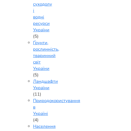
суходолу
і
водні
ресурси
України
(5)
Ґрунти,
рослинність,
тваринний
світ
України
(5)
Ландшафти
України
(11)
Природокористування
в
Україні
(4)
Населення