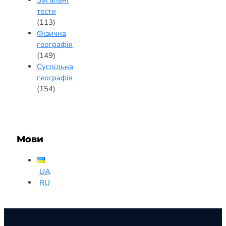
тести
(113)
Фізична
географія
(149)
Суспільна
географія
(154)
Мови
UA
RU