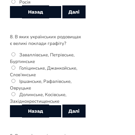
Росія
8. В яких українських родовищах
є великі поклади графіту?
Заваллівське, Петрівське,
Буртинське
Голіцинське, Джанкойське,
Слов’янське
Іршанське, Рафалівське,
Овруцьке
Долинське, Косівське,
Західнохрестищенське