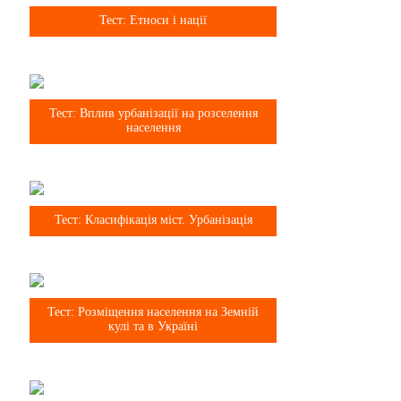
8 клас
Тест: Етноси і нації
8 клас
Тест: Вплив урбанізації на розселення
населення
8 клас
Тест: Класифікація міст. Урбанізація
8 клас
Тест: Розміщення населення на Земній
кулі та в Україні