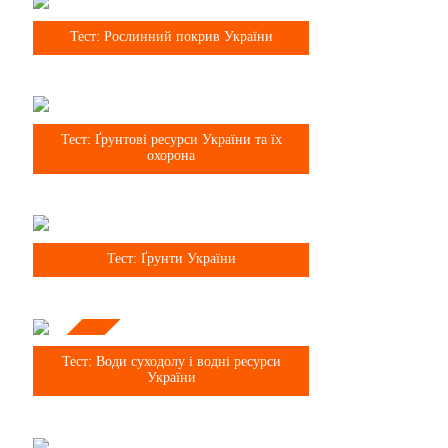
8 клас
Тест: Рослинний покрив України
8 клас
Тест: Ґрунтові ресурси України та їх
охорона
8 клас
Тест: Ґрунти України
Тема
8 клас
Тест: Води суходолу і водні ресурси
України