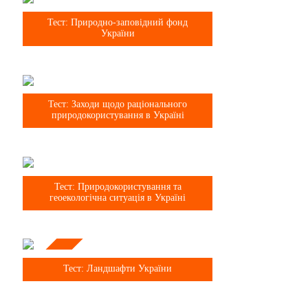
8 клас
Тест: Природно-заповідний фонд
України
8 клас
Тест: Заходи щодо раціонального
природокористування в Україні
8 клас
Тест: Природокористування та
геоекологічна ситуація в Україні
Тема
8 клас
Тест: Ландшафти України