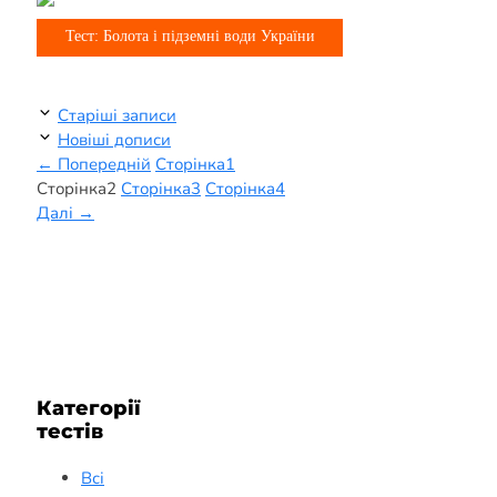
8 клас
Тест: Болота і підземні води України
Старіші записи
Новіші дописи
←
Попередній
Сторінка
1
Сторінка
2
Сторінка
3
Сторінка
4
Далі
→
Категорії
тестів
Всі