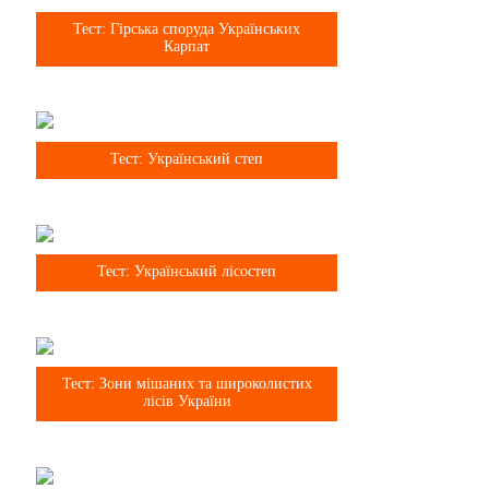
8 клас
Тест: Гірська споруда Українських
Карпат
8 клас
Тест: Український степ
8 клас
Тест: Український лісостеп
8 клас
Тест: Зони мішаних та широколистих
лісів України