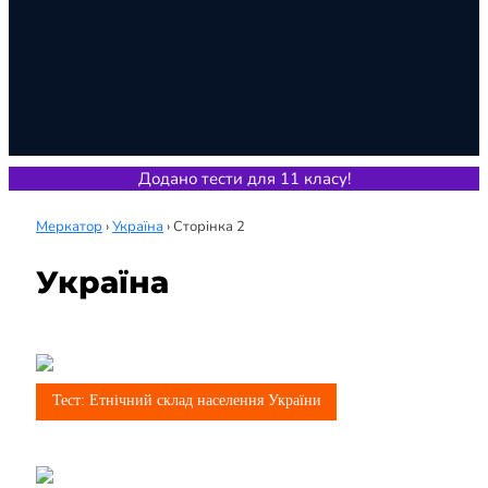
Додано тести для 11 класу!
Меркатор
›
Україна
›
Сторінка 2
Україна
8 клас
Тест: Етнічний склад населення України