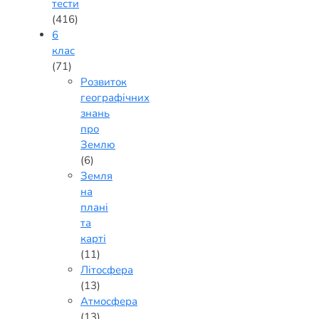
тести
(416)
6
клас
(71)
Розвиток
географічних
знань
про
Землю
(6)
Земля
на
плані
та
карті
(11)
Літосфера
(13)
Атмосфера
(13)