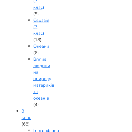
(7
клас)
(8)
Євразія
(7
клас)
(18)
Океани
(6)
Вплив
людини
на
природу
материків
та
океанів
(4)
8
клас
(68)
Географічна