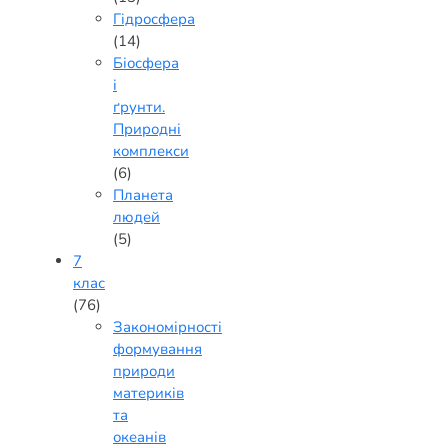
Гідросфера
(14)
Біосфера
і
ґрунти.
Природні
комплекси
(6)
Планета
людей
(5)
7
клас
(76)
Закономірності
формування
природи
материків
та
океанів