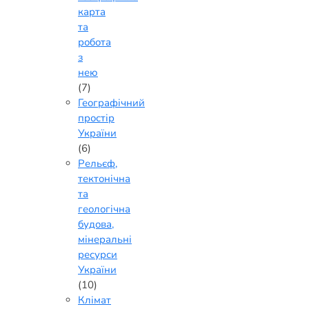
карта
та
робота
з
нею
(7)
Географічний
простір
України
(6)
Рельєф,
тектонічна
та
геологічна
будова,
мінеральні
ресурси
України
(10)
Клімат