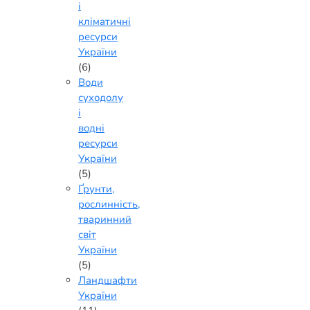
і
кліматичні
ресурси
України
(6)
Води
суходолу
і
водні
ресурси
України
(5)
Ґрунти,
рослинність,
тваринний
світ
України
(5)
Ландшафти
України