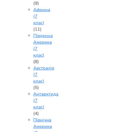
(9)
Африка
(7
клас)
(11)
Південна
Америка
(7
клас)
(8)
Австралія
(7
клас)
(5)
Антарктида
(7
клас)
(4)
Північна
Америка