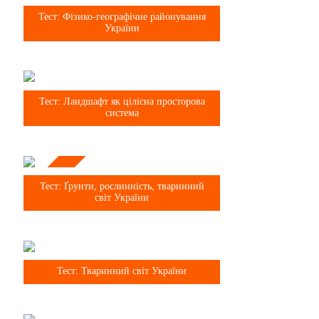
8 клас
Тест: Фізико-географічне районування
України
8 клас
Тест: Ландшафт як цілісна просторова
система
Тема
8 клас
Тест: Ґрунти, рослинність, тваринний
світ України
8 клас
Тест: Тваринний світ України