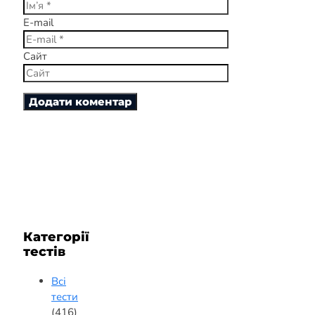
E-mail
Сайт
Категорії
тестів
Всі
тести
(416)