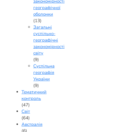
закономірності
географічної
оболонки
(13)
Загальні
суспільно-
географічні
закономірності
світу
(9)
Суспільна
географія
України
(9)
Тематичний
контроль
(47)
Світ
(64)
Австралія
(6)