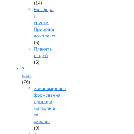
(14)
Біосфера
і
ґрунти.
Природні
комплекси
(6)
Планета
людей
(5)
7
клас
(76)
Закономірності
формування
природи
материків
та
океанів
(9)