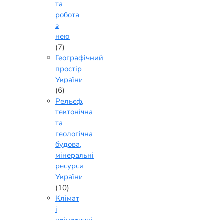
та
робота
з
нею
(7)
Географічний
простір
України
(6)
Рельєф,
тектонічна
та
геологічна
будова,
мінеральні
ресурси
України
(10)
Клімат
і