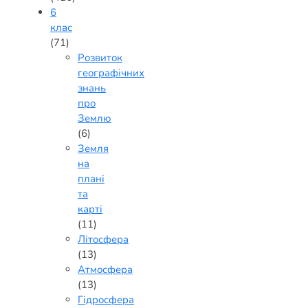
6
клас
(71)
Розвиток
географічних
знань
про
Землю
(6)
Земля
на
плані
та
карті
(11)
Літосфера
(13)
Атмосфера
(13)
Гідросфера