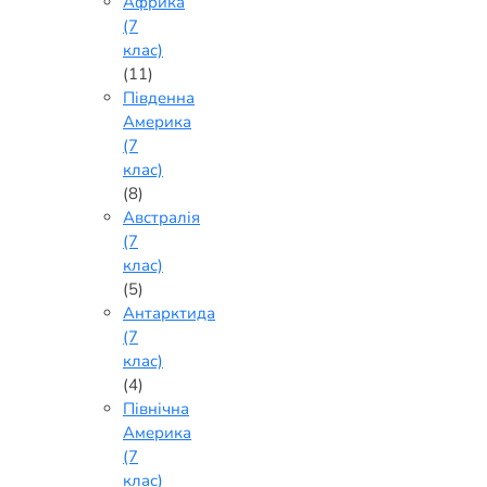
Африка
(7
клас)
(11)
Південна
Америка
(7
клас)
(8)
Австралія
(7
клас)
(5)
Антарктида
(7
клас)
(4)
Північна
Америка
(7
клас)