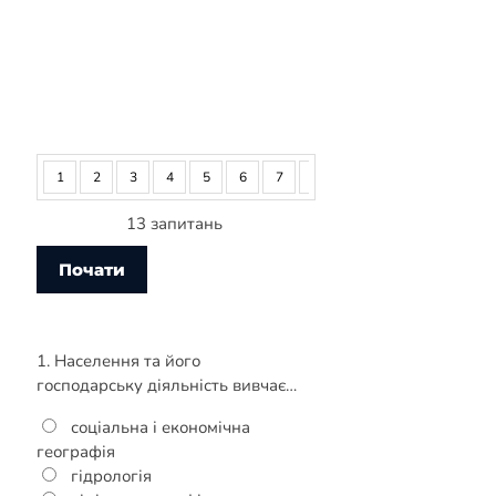
1
2
3
4
5
6
7
8
9
10
11
12
13 запитань
1. Населення та його
господарську діяльність вивчає…
соціальна і економічна
географія
гідрологія