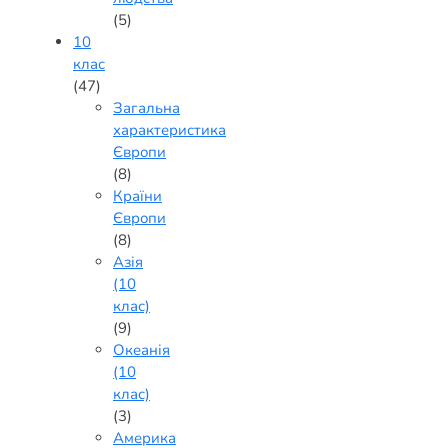
(5)
10
клас
(47)
Загальна
характеристика
Європи
(8)
Країни
Європи
(8)
Азія
(10
клас)
(9)
Океанія
(10
клас)
(3)
Америка