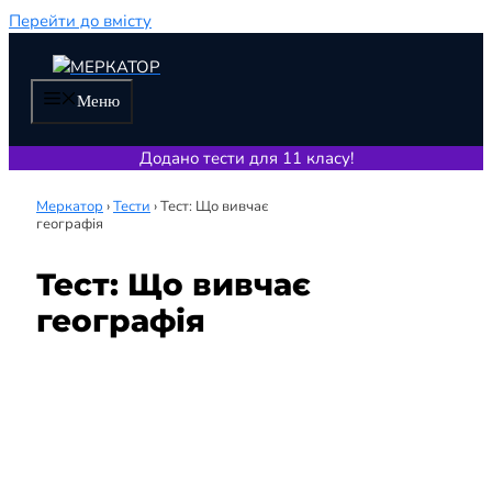
Перейти до вмісту
Меню
Додано тести для 11 класу!
Меркатор
›
Тести
›
Тест: Що вивчає
географія
Тест: Що вивчає
географія