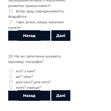
збільшення кількості населення,
розвиток промисловості
вітер, дощ, народжуваність,
безробіття
гори, річки, озера, населені
пункти
10. На які запитання шукають
відповіді географи?
хто? з ким?
де? чому?
для кого? для чого?
коли? навіщо?