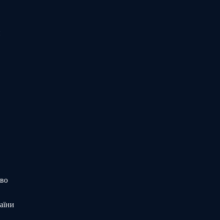
и
тво
аїни