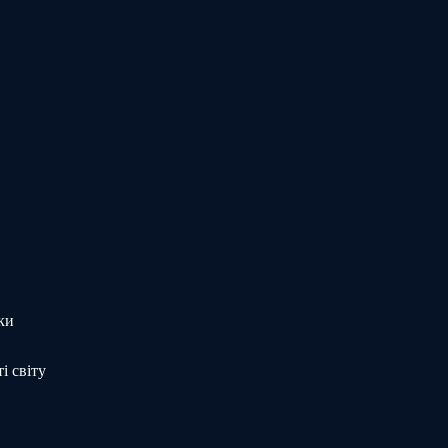
ки
і світу