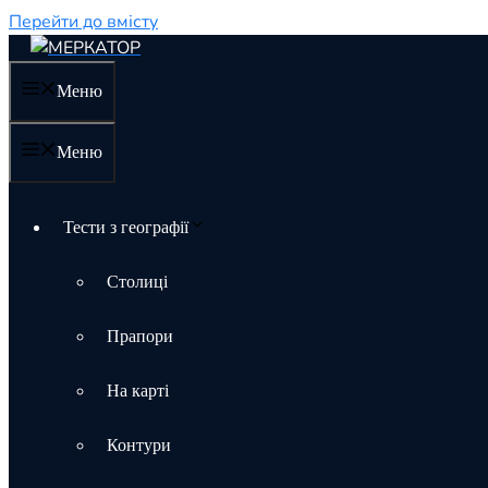
Перейти до вмісту
Меню
Меню
Тести з географії
Столиці
Прапори
На карті
Контури