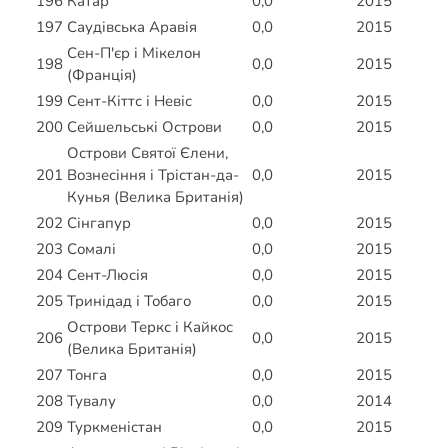
196
Катар
0,0
2015
197
Саудівська Аравія
0,0
2015
Сен-П'єр і Мікелон
198
0,0
2015
(Франція)
199
Сент-Кіттс і Невіс
0,0
2015
200
Сейшельські Острови
0,0
2015
Острови Святої Єлени,
201
Вознесіння і Трістан-да-
0,0
2015
Кунья (Велика Британія)
202
Сінгапур
0,0
2015
203
Сомалі
0,0
2015
204
Сент-Люсія
0,0
2015
205
Тринідад і Тобаго
0,0
2015
Острови Теркс і Кайкос
206
0,0
2015
(Велика Британія)
207
Тонга
0,0
2015
208
Тувалу
0,0
2014
209
Туркменістан
0,0
2015