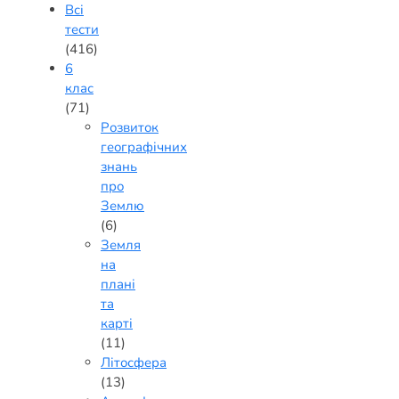
Всі
тести
(416)
6
клас
(71)
Розвиток
географічних
знань
про
Землю
(6)
Земля
на
плані
та
карті
(11)
Літосфера
(13)