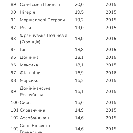
89
Сан-Томе і Принсіпі
20,0
2015
90
Нігерія
19,5
2015
91
Маршаллові Острови
19,2
2015
92
Росія
19,0
2015
Французька Полінезія
93
18,9
2015
(Франція)
94
Гаїті
18,8
2015
95
Домініка
18,1
2015
96
Мексика
18,1
2015
97
Філіппіни
16,9
2016
98
Марокко
16,2
2015
Домініканська
99
16,1
2015
Республіка
100
Сирія
15,6
2015
101
Словаччина
14,9
2015
102
Азербайджан
14,6
2015
Сент-Вінсент і
103
14,6
2015
Гренадини