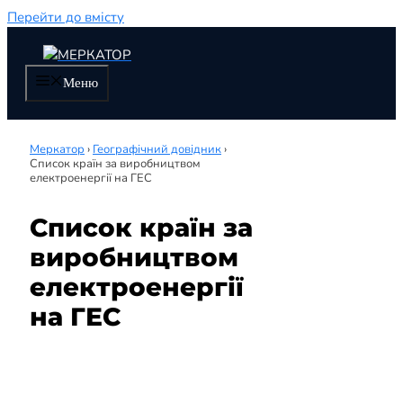
Перейти до вмісту
Меню
Меркатор
›
Географічний довідник
›
Список країн за виробництвом
електроенергії на ГЕС
Список країн за
виробництвом
електроенергії
на ГЕС