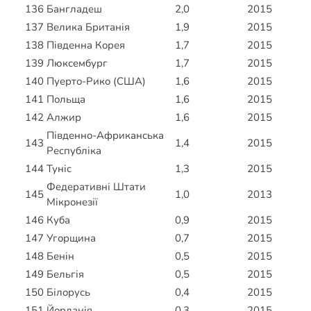
136
Бангладеш
2,0
2015
137
Велика Британія
1,9
2015
138
Південна Корея
1,7
2015
139
Люксембург
1,7
2015
140
Пуерто-Рико (США)
1,6
2015
141
Польща
1,6
2015
142
Алжир
1,6
2015
Південно-Африканська
143
1,4
2015
Республіка
144
Туніс
1,3
2015
Федеративні Штати
145
1,0
2013
Мікронезії
146
Куба
0,9
2015
147
Угорщина
0,7
2015
148
Бенін
0,5
2015
149
Бельгія
0,5
2015
150
Білорусь
0,4
2015
151
Йорданія
0,3
2015