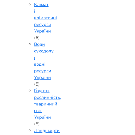
Клімат
і
кліматичні
ресурси
України
(6)
Води
суходолу
і
водні
ресурси
України
(5)
Ґрунти,
рослинність,
тваринний
світ
України
(5)
Ландшафти