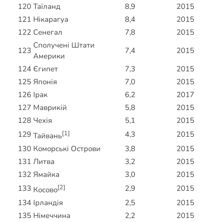
120
Таїланд
8,9
2015
121
Нікарагуа
8,4
2015
122
Сенегал
7,8
2015
Сполучені Штати
123
7,4
2015
Америки
124
Єгипет
7,3
2015
125
Японія
7,0
2015
126
Ірак
6,2
2017
127
Маврикій
5,8
2015
128
Чехія
5,1
2015
[1]
129
4,3
2015
Тайвань
130
Коморські Острови
3,8
2015
131
Литва
3,2
2015
132
Ямайка
3,0
2015
[2]
133
2,9
2015
Косово
134
Ірландія
2,5
2015
135
Німеччина
2,2
2015