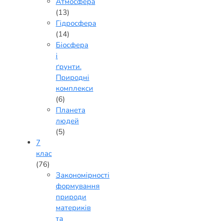
Атмосфера
(13)
Гідросфера
(14)
Біосфера
і
ґрунти.
Природні
комплекси
(6)
Планета
людей
(5)
7
клас
(76)
Закономірності
формування
природи
материків
та