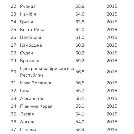
22
Руанда
65,8
2015
23
Намібія
64,6
2015
24
Грузія
63,8
2015
25
Коста-Рика
62,0
2015
26
Швейцарія
61,0
2015
27
Камбоджа
60,3
2015
28
Судан
60,2
2015
29
Бразилія
59,2
2015
Центральноафриканська
30
56,8
2015
Республіка
31
Нова Зеландія
56,5
2015
32
Гана
55,7
2015
33
Афганістан
55,1
2015
34
Північна Корея
55,0
2015
35
Латвія
54,1
2015
36
Ангола
54,0
2015
37
Панама
53,9
2015