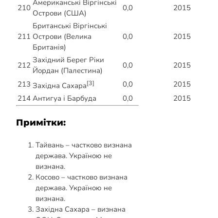
Американські Віргінські
210
0,0
2015
Острови (США)
Британські Віргінські
211
Острови (Велика
0,0
2015
Британія)
Західний Берег Ріки
212
0,0
2015
Йордан (Палестина)
[3]
213
0,0
2015
Західна Сахара
214
Антигуа і Барбуда
0,0
2015
Примітки:
Тайвань – частково визнана
держава. Україною не
визнана.
Косово – частково визнана
держава. Україною не
визнана.
Західна Сахара – визнана