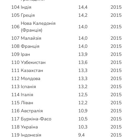
104
Індія
14,4
2015
105
Греція
14,2
2015
Нова Каледонія
106
14,0
2015
(Франція)
107
Малайзія
14,0
2015
108
Франція
14,0
2015
109
Іран
13,9
2015
110
Узбекистан
13,6
2015
111
Казахстан
13,3
2015
112
Молдова
13,3
2015
113
Іспанія
13,2
2015
114
Італія
12,5
2015
115
Ліван
12,2
2015
116
Австралія
10,9
2015
117
Буркіна-Фасо
10,5
2015
118
Україна
10,3
2015
119
Індонезія
9,4
2015