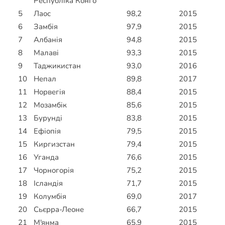
Республіка Конго
5
Лаос
98,2
2015
6
Замбія
97,9
2015
7
Албанія
94,8
2015
8
Малаві
93,3
2015
9
Таджикистан
93,0
2016
10
Непал
89,8
2017
11
Норвегія
88,4
2015
12
Мозамбік
85,6
2015
13
Бурунді
83,8
2015
14
Ефіопія
79,5
2015
15
Киргизстан
79,4
2015
16
Уганда
76,6
2015
17
Чорногорія
75,2
2015
18
Ісландія
71,7
2015
19
Колумбія
69,0
2017
20
Сьєрра-Леоне
66,7
2015
21
М'янма
65,9
2015