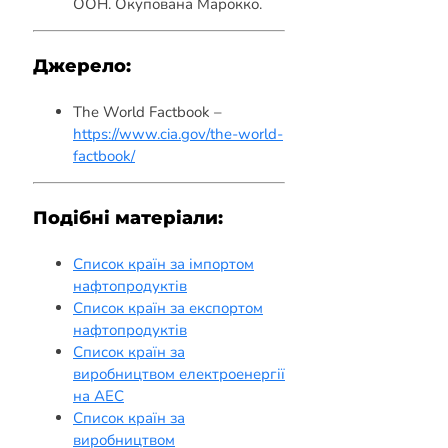
ООН. Окупована Марокко.
Джерело:
The World Factbook –
https://www.cia.gov/the-world-
factbook/
Подібні матеріали:
Список країн за імпортом
нафтопродуктів
Список країн за експортом
нафтопродуктів
Список країн за
виробництвом електроенергії
на АЕС
Список країн за
виробництвом