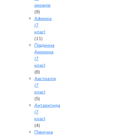
океанів
(9)
Африка
(7
клас)
(11)
Південна
Америка
(7
клас)
(8)
Австралія
(7
клас)
(5)
Антарктида
(7
клас)
(4)
Північна