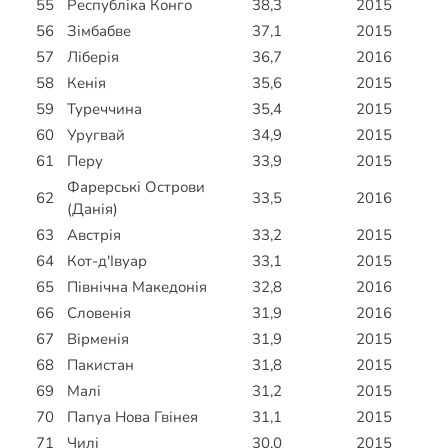
55
Республіка Конго
38,3
2015
56
Зімбабве
37,1
2015
57
Ліберія
36,7
2016
58
Кенія
35,6
2015
59
Туреччина
35,4
2015
60
Уругвай
34,9
2015
61
Перу
33,9
2015
Фарерські Острови
62
33,5
2016
(Данія)
63
Австрія
33,2
2015
64
Кот-д'Івуар
33,1
2015
65
Північна Македонія
32,8
2016
66
Словенія
31,9
2016
67
Вірменія
31,9
2015
68
Пакистан
31,8
2015
69
Малі
31,2
2015
70
Папуа Нова Гвінея
31,1
2015
71
Чилі
30,0
2015