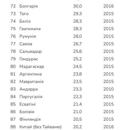
72
Болгарія
30,0
2016
73
Того
29,3
2015
74
Беліз
28,3
2015
75
Гватемала
28,3
2015
76
Румунія
28,0
2015
77
Самоа
26,7
2015
78
Сальвадор
25,6
2015
79
Гондурас
25,2
2015
80
Мадагаскар
24,5
2015
81
Аргентина
23,8
2015
82
Мавританія
23,5
2015
83
Андорра
23,3
2010
84
Португалія
22,3
2015
85
Есватіні
21,4
2015
86
Болівія
21,0
2015
87
Фінляндія
20,5
2015
88
Китай (без Тайваню)
20,2
2016