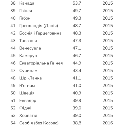
38
Канада
53,7
2015
39
Гвінея
49,7
2015
40
Габон
49,3
2015
41
Гренландія (Данія)
48,7
2015
42
Боснія і Герцеговина
48,3
2015
43
Танзанія
47,3
2015
44
Венесуела
47,1
2015
45
Камерун
46,7
2015
46
Екваторіальна Гвінея
44,9
2015
47
Суринам
43,4
2015
48
Шрі-Ланка
41,1
2015
49
В'єтнам
41,0
2015
50
Швеція
40,9
2015
51
Еквадор
39,9
2015
52
Фіджі
39,0
2015
53
Хорватія
39,0
2015
54
Сербія (без Косово)
38,8
2016