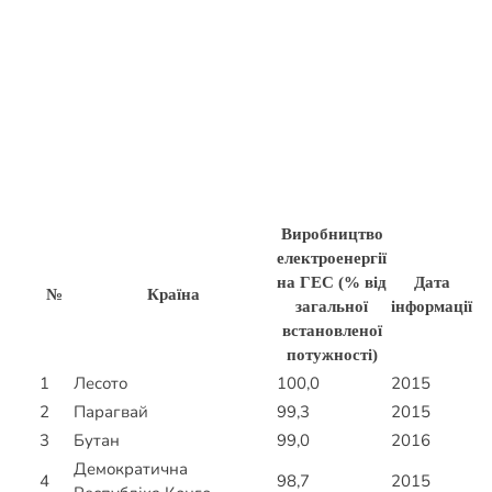
Виробництво
електроенергії
на ГЕС (% від
Дата
№
Країна
загальної
інформації
встановленої
потужності)
1
Лесото
100,0
2015
2
Парагвай
99,3
2015
3
Бутан
99,0
2016
Демократична
4
98,7
2015