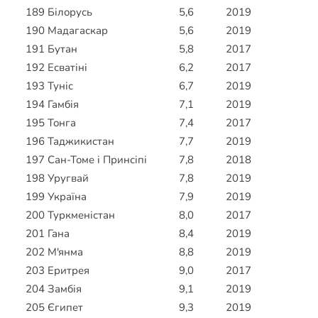
189
Білорусь
5,6
2019
190
Мадагаскар
5,6
2019
191
Бутан
5,8
2017
192
Есватіні
6,2
2017
193
Туніс
6,7
2019
194
Гамбія
7,1
2019
195
Тонга
7,4
2017
196
Таджикистан
7,7
2019
197
Сан-Томе і Принсіпі
7,8
2018
198
Уругвай
7,8
2019
199
Україна
7,9
2019
200
Туркменістан
8,0
2017
201
Гана
8,4
2019
202
М'янма
8,8
2019
203
Еритрея
9,0
2017
204
Замбія
9,1
2019
205
Єгипет
9,3
2019