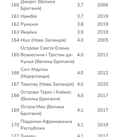
Джерсі (Велика
160
3,7
2006
Британія)
161
Намібія
3,7
2019
162
Румунія
3,8
2019
163
Ямайка
3,9
2019
164
Ніуе (Нова Зеландія)
4,0
2005
Острови Святої Єлени,
165
Вознесіння і Трістан-да-
4,0
2012
Кунья (Велика Британія)
Сінт-Мартен
166
4,0
2012
(Нідерланди)
167
Токелау (Нова Зеландія)
4,0
2020
Острови Теркс і Кайкос
168
4,0
2017
(Велика Британія)
Острів Мен (Велика
169
4,1
2017
Британія)
Південно-Африканська
170
4,1
2019
Республіка
171
Тувалу
4,1
2017