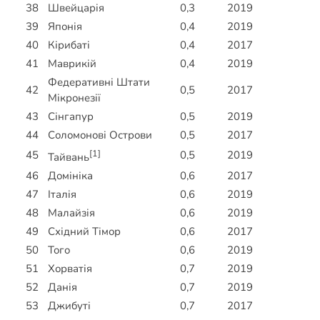
38
Швейцарія
0,3
2019
39
Японія
0,4
2019
40
Кірибаті
0,4
2017
41
Маврикій
0,4
2019
Федеративні Штати
42
0,5
2017
Мікронезії
43
Сінгапур
0,5
2019
44
Соломонові Острови
0,5
2017
[1]
45
0,5
2019
Тайвань
46
Домініка
0,6
2017
47
Італія
0,6
2019
48
Малайзія
0,6
2019
49
Східний Тімор
0,6
2017
50
Того
0,6
2019
51
Хорватія
0,7
2019
52
Данія
0,7
2019
53
Джибуті
0,7
2017