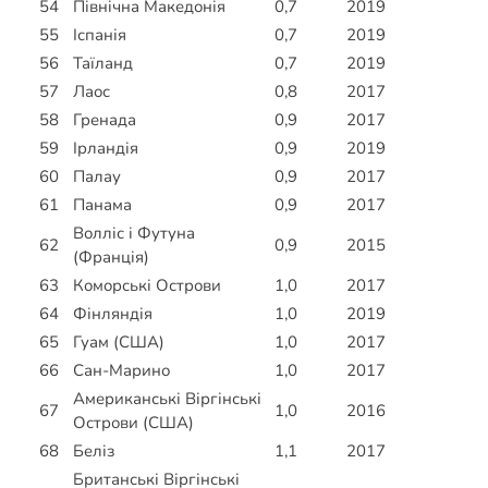
54
Північна Македонія
0,7
2019
55
Іспанія
0,7
2019
56
Таїланд
0,7
2019
57
Лаос
0,8
2017
58
Гренада
0,9
2017
59
Ірландія
0,9
2019
60
Палау
0,9
2017
61
Панама
0,9
2017
Волліс і Футуна
62
0,9
2015
(Франція)
63
Коморські Острови
1,0
2017
64
Фінляндія
1,0
2019
65
Гуам (США)
1,0
2017
66
Сан-Марино
1,0
2017
Американські Віргінські
67
1,0
2016
Острови (США)
68
Беліз
1,1
2017
Британські Віргінські