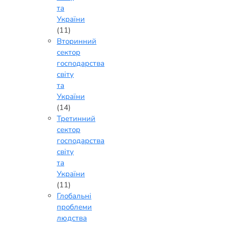
та
України
(11)
Вторинний
сектор
господарства
світу
та
України
(14)
Третинний
сектор
господарства
світу
та
України
(11)
Глобальні
проблеми
людства