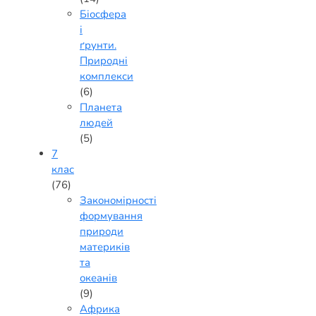
Біосфера
і
ґрунти.
Природні
комплекси
(6)
Планета
людей
(5)
7
клас
(76)
Закономірності
формування
природи
материків
та
океанів
(9)
Африка