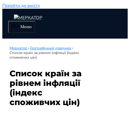
Перейти до вмісту
Меню
Меркатор
›
Географічний довідник
›
Список країн за рівнем інфляції (індекс
споживчих цін)
Список країн за
рівнем інфляції
(індекс
споживчих цін)