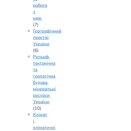
робота
з
нею
(7)
Географічний
простір
України
(6)
Рельєф,
тектонічна
та
геологічна
будова,
мінеральні
ресурси
України
(10)
Клімат
і
кліматичні