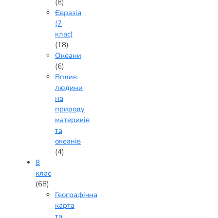
(8)
Євразія
(7
клас)
(18)
Океани
(6)
Вплив
людини
на
природу
материків
та
океанів
(4)
8
клас
(68)
Географічна
карта
та