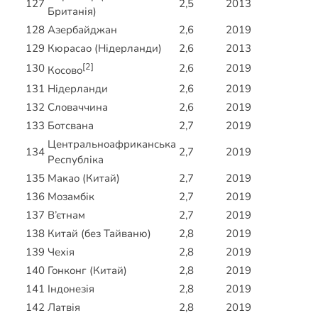
127
2,5
2013
Британія)
128
Азербайджан
2,6
2019
129
Кюрасао (Нідерланди)
2,6
2013
[2]
130
2,6
2019
Косово
131
Нідерланди
2,6
2019
132
Словаччина
2,6
2019
133
Ботсвана
2,7
2019
Центральноафриканська
134
2,7
2019
Республіка
135
Макао (Китай)
2,7
2019
136
Мозамбік
2,7
2019
137
В’єтнам
2,7
2019
138
Китай (без Тайваню)
2,8
2019
139
Чехія
2,8
2019
140
Гонконг (Китай)
2,8
2019
141
Індонезія
2,8
2019
142
Латвія
2,8
2019