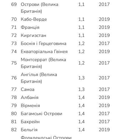
69
Острови (Велика
1,1
2017
Британія)
70
Кабо-Верде
1,1
2019
71
Франція
1,1
2019
72
Киргизстан
1,1
2019
73
Боснія і Герцеговина
1,2
2017
74
Екваторіальна Гвінея
1,2
2019
Монтсеррат (Велика
75
1,2
2017
Британія)
Ангілья (Велика
76
1,3
2017
Британія)
77
Самоа
1,3
2017
78
Албанія
1,4
2019
79
Вірменія
1,4
2019
80
Багамські Острови
1,4
2017
81
Бахрейн
1,4
2017
82
Бельгія
1,4
2019
Фолклендські Острови