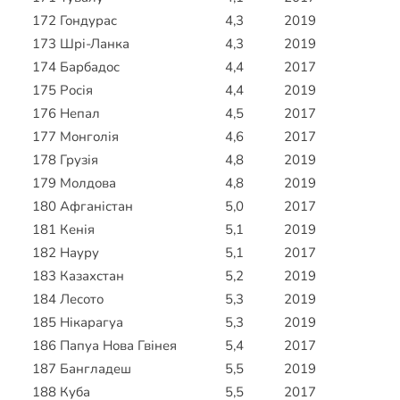
172
Гондурас
4,3
2019
173
Шрі-Ланка
4,3
2019
174
Барбадос
4,4
2017
175
Росія
4,4
2019
176
Непал
4,5
2017
177
Монголія
4,6
2017
178
Грузія
4,8
2019
179
Молдова
4,8
2019
180
Афганістан
5,0
2017
181
Кенія
5,1
2019
182
Науру
5,1
2017
183
Казахстан
5,2
2019
184
Лесото
5,3
2019
185
Нікарагуа
5,3
2019
186
Папуа Нова Гвінея
5,4
2017
187
Бангладеш
5,5
2019
188
Куба
5,5
2017