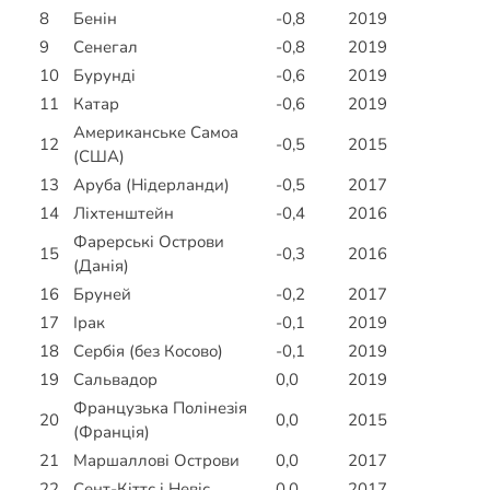
8
Бенін
-0,8
2019
9
Сенегал
-0,8
2019
10
Бурунді
-0,6
2019
11
Катар
-0,6
2019
Американське Самоа
12
-0,5
2015
(США)
13
Аруба (Нідерланди)
-0,5
2017
14
Ліхтенштейн
-0,4
2016
Фарерські Острови
15
-0,3
2016
(Данія)
16
Бруней
-0,2
2017
17
Ірак
-0,1
2019
18
Сербія (без Косово)
-0,1
2019
19
Сальвадор
0,0
2019
Французька Полінезія
20
0,0
2015
(Франція)
21
Маршаллові Острови
0,0
2017
22
Сент-Кіттс і Невіс
0,0
2017