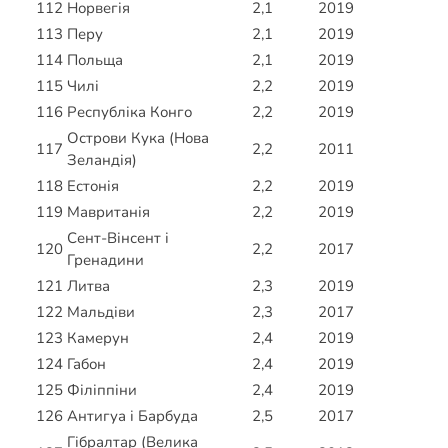
112
Норвегія
2,1
2019
113
Перу
2,1
2019
114
Польща
2,1
2019
115
Чилі
2,2
2019
116
Республіка Конго
2,2
2019
Острови Кука (Нова
117
2,2
2011
Зеландія)
118
Естонія
2,2
2019
119
Мавританія
2,2
2019
Сент-Вінсент і
120
2,2
2017
Гренадини
121
Литва
2,3
2019
122
Мальдіви
2,3
2017
123
Камерун
2,4
2019
124
Габон
2,4
2019
125
Філіппіни
2,4
2019
126
Антигуа і Барбуда
2,5
2017
Гібралтар (Велика