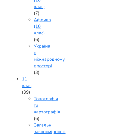
клас)
(7)
Африка
(10
клас)
(6)
Україна
в
міжнародному
просторі
(3)
11
клас
(39)
Топографія
та
картографія
(6)
Загальні
закономірності