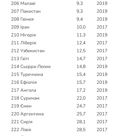
206
Малаві
9,3
2019
207
Пакистан
9,3
2019
208
Гвінея
9,4
2019
209
Іран
10,0
2017
210
Нігерія
11,3
2019
211
Ліберія
12,4
2017
212
Узбекистан
12,5
2017
213
Гаїті
14,7
2017
214
Сьєрра-Леоне
14,8
2019
215
Туреччина
15,4
2019
216
Ефіопія
15,7
2019
217
Ангола
17,2
2019
218
Суринам
22,0
2017
219
Ємен
24,7
2017
220
Аргентина
25,7
2017
221
Сирія
28,1
2017
222
Лівія
28,5
2017