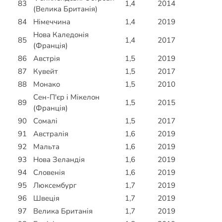
83
1,4
2014
(Велика Британія)
84
Німеччина
1,4
2019
Нова Каледонія
85
1,4
2017
(Франція)
86
Австрія
1,5
2019
87
Кувейт
1,5
2017
88
Монако
1,5
2010
Сен-П'єр і Мікелон
89
1,5
2015
(Франція)
90
Сомалі
1,5
2017
91
Австралія
1,6
2019
92
Мальта
1,6
2019
93
Нова Зеландія
1,6
2019
94
Словенія
1,6
2019
95
Люксембург
1,7
2019
96
Швеція
1,7
2019
97
Велика Британія
1,7
2019