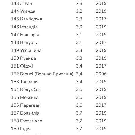
143
Ліван
2,8
2019
144
Уганда
2,8
2019
145
Камбоджа
2,9
2017
146
Ісландія
3,0
2019
147
Болгарія
3,1
2019
148
Вануату
3,1
2017
149
Угорщина
3,3
2019
150
Руанда
3,3
2019
151
Фіджі
3,4
2017
152
Гернсі (Велика Британія)
3,4
2006
153
Танзанія
3,4
2019
154
Колумбія
3,5
2019
155
Мексика
3,6
2019
156
Парагвай
3,6
2017
157
Бразилія
3,7
2019
158
Гватемала
3,7
2019
159
Індія
3,7
2019