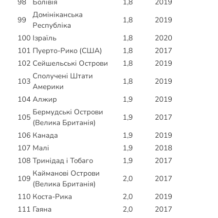
98
Болівія
1,8
2019
Домініканська
99
1,8
2019
Республіка
100
Ізраїль
1,8
2020
101
Пуерто-Рико (США)
1,8
2017
102
Сейшельські Острови
1,8
2019
Сполучені Штати
103
1,8
2019
Америки
104
Алжир
1,9
2019
Бермудські Острови
105
1,9
2017
(Велика Британія)
106
Канада
1,9
2019
107
Малі
1,9
2018
108
Тринідад і Тобаго
1,9
2017
Кайманові Острови
109
2,0
2017
(Велика Британія)
110
Коста-Рика
2,0
2019
111
Гаяна
2,0
2017