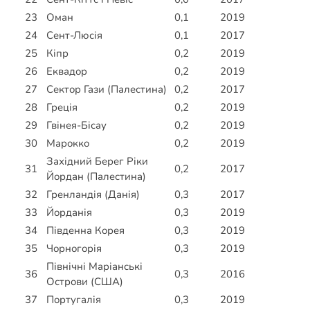
23
Оман
0,1
2019
24
Сент-Люсія
0,1
2017
25
Кіпр
0,2
2019
26
Еквадор
0,2
2019
27
Сектор Гази (Палестина)
0,2
2017
28
Греція
0,2
2019
29
Гвінея-Бісау
0,2
2019
30
Марокко
0,2
2019
Західний Берег Ріки
31
0,2
2017
Йордан (Палестина)
32
Гренландія (Данія)
0,3
2017
33
Йорданія
0,3
2019
34
Південна Корея
0,3
2019
35
Чорногорія
0,3
2019
Північні Маріанські
36
0,3
2016
Острови (США)
37
Португалія
0,3
2019