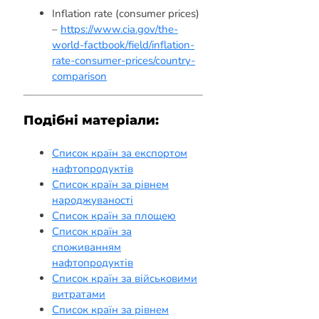
Inflation rate (consumer prices)
–
https://www.cia.gov/the-
world-factbook/field/inflation-
rate-consumer-prices/country-
comparison
Подібні матеріали:
Список країн за експортом
нафтопродуктів
Список країн за рівнем
народжуваності
Список країн за площею
Список країн за
споживанням
нафтопродуктів
Список країн за військовими
витратами
Список країн за рівнем