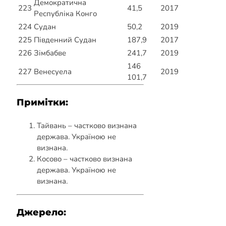
Демократична
223
41,5
2017
Республіка Конго
224
Судан
50,2
2019
225
Південний Судан
187,9
2017
226
Зімбабве
241,7
2019
146
227
Венесуела
2019
101,7
Примітки:
Тайвань – частково визнана
держава. Україною не
визнана.
Косово – частково визнана
держава. Україною не
визнана.
Джерело: