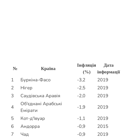
Інфляція
Дата
№
Країна
(%)
інформації
1
Буркіна-Фасо
-3,2
2019
2
Нігер
-2,5
2019
3
Саудівська Аравія
-2,0
2019
Об'єднані Арабські
4
-1,9
2019
Емірати
5
Кот-д'Івуар
-1,1
2019
6
Андорра
-0,9
2015
7
Чад
-0,9
2019