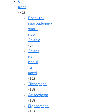
6
клас
(71)
Розвиток
географічних
знань
про
Землю
(6)
Земля
на
плані
та
карті
(11)
Літосфера
(13)
Атмосфера
(13)
Гідросфера
(14)