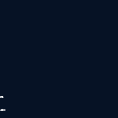
и
тво
аїни