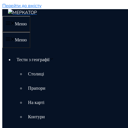
Перейти до вмісту
Меню
Меню
Тести з географії
Столиці
Прапори
На карті
Контури