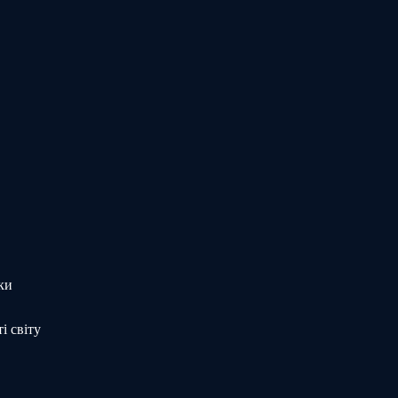
ки
і світу