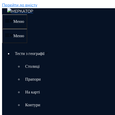
Перейти до вмісту
Меню
Меню
Тести з географії
Столиці
Прапори
На карті
Контури