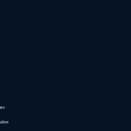
и
тво
аїни