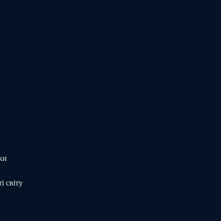
ки
і світу