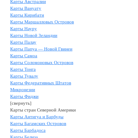
Карты Австралии
Карты Вануату
Карты Кирибати
Карты Маршалловых Островов
Карты Науру
Карты Новой Зеландии
Карты Палау
Карты Папуа — Новой Гвинеи
Карты Самоа
Карты Соломоновых Островов
Карты Тонга
Карты Тувалу
Карты Федеративных Штатов
Микронезии
Карты Фиджи
[свернуть]
Карты стран Северной Америки
Карты Антигуа и Барбуды
Карты Багамских Островов
Карты Барбадоса
Карты Белиза