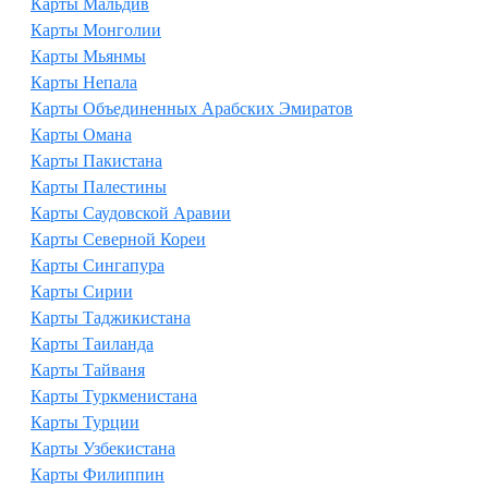
Карты Мальдив
Карты Монголии
Карты Мьянмы
Карты Непала
Карты Объединенных Арабских Эмиратов
Карты Омана
Карты Пакистана
Карты Палестины
Карты Саудовской Аравии
Карты Северной Кореи
Карты Сингапура
Карты Сирии
Карты Таджикистана
Карты Таиланда
Карты Тайваня
Карты Туркменистана
Карты Турции
Карты Узбекистана
Карты Филиппин