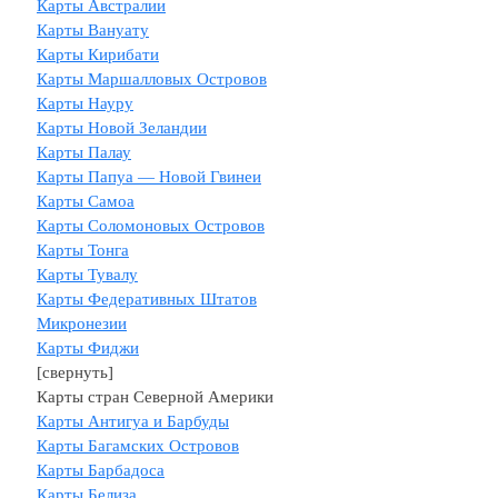
Карты Австралии
Карты Вануату
Карты Кирибати
Карты Маршалловых Островов
Карты Науру
Карты Новой Зеландии
Карты Палау
Карты Папуа — Новой Гвинеи
Карты Самоа
Карты Соломоновых Островов
Карты Тонга
Карты Тувалу
Карты Федеративных Штатов
Микронезии
Карты Фиджи
[свернуть]
Карты стран Северной Америки
Карты Антигуа и Барбуды
Карты Багамских Островов
Карты Барбадоса
Карты Белиза