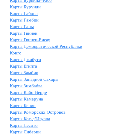
Карты Буркина-Фасо
Карты Бурунди
Карты Габона
Карты Гамбии
Карты Ганы
Карты Гвинеи
Карты Гвинеи-Бисау
Карты Демократической Республики
Конго
Карты Джибути
Карты Египта
Карты Замбии
Карты Западной Сахары
Карты Зимбабве
Карты Кабо-Верде
Карты Камеруна
Карты Кении
Карты Коморских Островов
Карты Кот-д’Ивуара
Карты Лесото
Карты Либерии