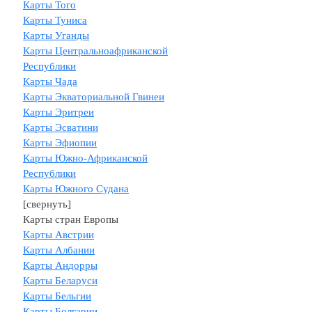
Карты Того
Карты Туниса
Карты Уганды
Карты Центральноафриканской
Республики
Карты Чада
Карты Экваториальной Гвинеи
Карты Эритреи
Карты Эсватини
Карты Эфиопии
Карты Южно-Африканской
Республики
Карты Южного Судана
[свернуть]
Карты стран Европы
Карты Австрии
Карты Албании
Карты Андорры
Карты Беларуси
Карты Бельгии
Карты Болгарии