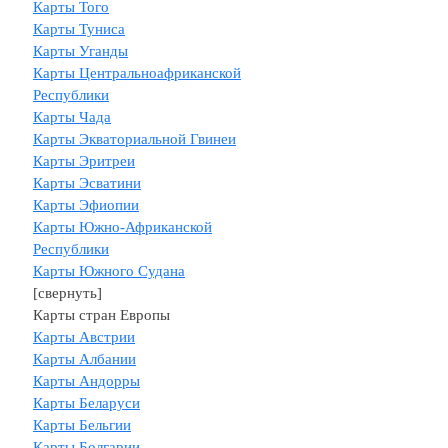
Карты Того
Карты Туниса
Карты Уганды
Карты Центральноафриканской
Республики
Карты Чада
Карты Экваториальной Гвинеи
Карты Эритреи
Карты Эсватини
Карты Эфиопии
Карты Южно-Африканской
Республики
Карты Южного Судана
[свернуть]
Карты стран Европы
Карты Австрии
Карты Албании
Карты Андорры
Карты Беларуси
Карты Бельгии
Карты Болгарии