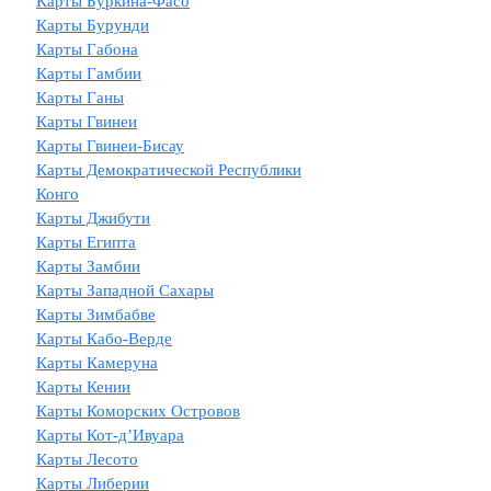
Карты Буркина-Фасо
Карты Бурунди
Карты Габона
Карты Гамбии
Карты Ганы
Карты Гвинеи
Карты Гвинеи-Бисау
Карты Демократической Республики
Конго
Карты Джибути
Карты Египта
Карты Замбии
Карты Западной Сахары
Карты Зимбабве
Карты Кабо-Верде
Карты Камеруна
Карты Кении
Карты Коморских Островов
Карты Кот-д’Ивуара
Карты Лесото
Карты Либерии