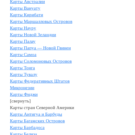
Карты Австралии
Карты Вануату
Карты Кирибати
Карты Маршалловых Островов
Карты Науру
Карты Новой Зеландии
Карты Палау
Карты Папуа — Новой Гвинеи
Карты Самоа
Карты Соломоновых Островов
Карты Тонга
Карты Тувалу
Карты Федеративных Штатов
Микронезии
Карты Фиджи
[свернуть]
Карты стран Северной Америки
Карты Антигуа и Барбуды
Карты Багамских Островов
Карты Барбадоса
Карты Белиза