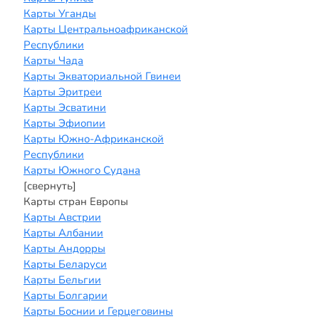
Карты Уганды
Карты Центральноафриканской
Республики
Карты Чада
Карты Экваториальной Гвинеи
Карты Эритреи
Карты Эсватини
Карты Эфиопии
Карты Южно-Африканской
Республики
Карты Южного Судана
[свернуть]
Карты стран Европы
Карты Австрии
Карты Албании
Карты Андорры
Карты Беларуси
Карты Бельгии
Карты Болгарии
Карты Боснии и Герцеговины