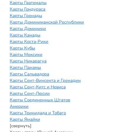
Карты Гватемалы
Карты Гондураса
Карты Гренады
Карты Доминиканской Республики
Карты Доминики
Карты Канады
Карты Коста-Рики
Карты Кубы
Карты Мексики
Карты Никарагуа
Карты Панамы
Карты Сальвадора
Карты Сент-Винсента и Гренадин
Карты Сент-Китс и Невиса
Карты Сент-Люсии
Карты Соединенных Штатов
Америки
Карты Тринидада и Тобаго
Карты Ямайки
[свернуть]