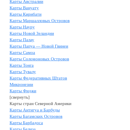
Карты Австралии
Карты Вануату
Карты Кирибати
Карты Маршалловых Островов
Карты Науру
Карты Новой Зеландии
Карты Палау
Карты Папуа — Новой Гвинеи
Карты Самоа
Карты Соломоновых Островов
Карты Тонга
Карты Тувалу
Карты Федеративных Штатов
Микронезии
Карты Фиджи
[свернуть]
Карты стран Северной Америки
Карты Антигуа и Барбуды
Карты Багамских Островов
Карты Барбадоса
Карты Белиза