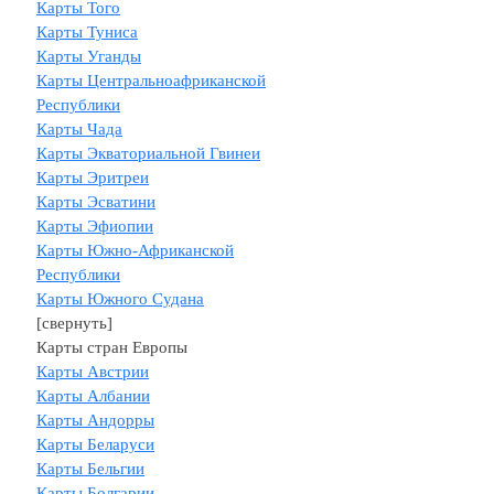
Карты Того
Карты Туниса
Карты Уганды
Карты Центральноафриканской
Республики
Карты Чада
Карты Экваториальной Гвинеи
Карты Эритреи
Карты Эсватини
Карты Эфиопии
Карты Южно-Африканской
Республики
Карты Южного Судана
[свернуть]
Карты стран Европы
Карты Австрии
Карты Албании
Карты Андорры
Карты Беларуси
Карты Бельгии
Карты Болгарии