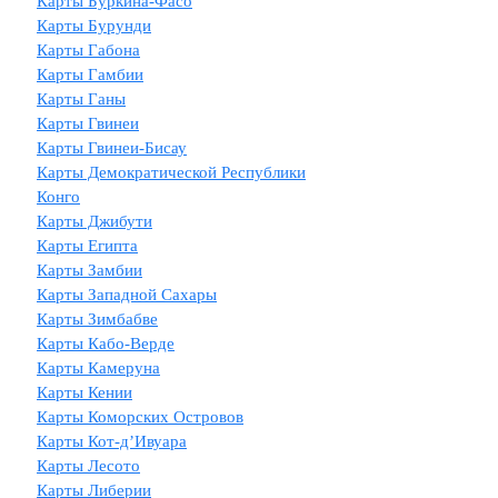
Карты Буркина-Фасо
Карты Бурунди
Карты Габона
Карты Гамбии
Карты Ганы
Карты Гвинеи
Карты Гвинеи-Бисау
Карты Демократической Республики
Конго
Карты Джибути
Карты Египта
Карты Замбии
Карты Западной Сахары
Карты Зимбабве
Карты Кабо-Верде
Карты Камеруна
Карты Кении
Карты Коморских Островов
Карты Кот-д’Ивуара
Карты Лесото
Карты Либерии